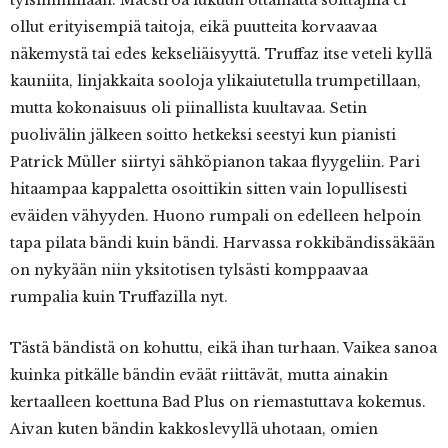
tylsimmillään. Maestroa lukuun ottamatta soittajilla ei
ollut erityisempiä taitoja, eikä puutteita korvaavaa
näkemystä tai edes kekseliäisyyttä. Truffaz itse veteli kyllä
kauniita, linjakkaita sooloja ylikaiutetulla trumpetillaan,
mutta kokonaisuus oli piinallista kuultavaa. Setin
puolivälin jälkeen soitto hetkeksi seestyi kun pianisti
Patrick Müller siirtyi sähköpianon takaa flyygeliin. Pari
hitaampaa kappaletta osoittikin sitten vain lopullisesti
eväiden vähyyden. Huono rumpali on edelleen helpoin
tapa pilata bändi kuin bändi. Harvassa rokkibändissäkään
on nykyään niin yksitotisen tylsästi komppaavaa
rumpalia kuin Truffazilla nyt.
Tästä bändistä on kohuttu, eikä ihan turhaan. Vaikea sanoa
kuinka pitkälle bändin eväät riittävät, mutta ainakin
kertaalleen koettuna Bad Plus on riemastuttava kokemus.
Aivan kuten bändin kakkoslevyllä uhotaan, omien