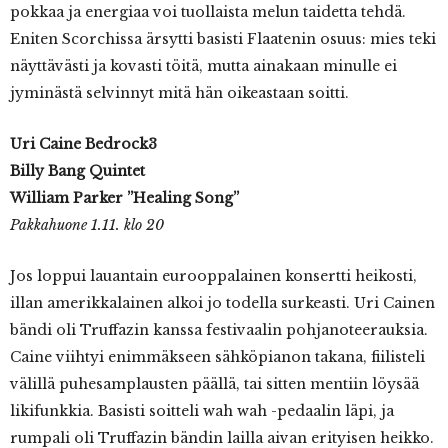
pokkaa ja energiaa voi tuollaista melun taidetta tehdä.
Eniten Scorchissa ärsytti basisti Flaatenin osuus: mies teki
näyttävästi ja kovasti töitä, mutta ainakaan minulle ei
jyminästä selvinnyt mitä hän oikeastaan soitti.
Uri Caine Bedrock3
Billy Bang Quintet
William Parker ”Healing Song”
Pakkahuone 1.11. klo 20
Jos loppui lauantain eurooppalainen konsertti heikosti,
illan amerikkalainen alkoi jo todella surkeasti. Uri Cainen
bändi oli Truffazin kanssa festivaalin pohjanoteerauksia.
Caine viihtyi enimmäkseen sähköpianon takana, fiilisteli
välillä puhesamplausten päällä, tai sitten mentiin löysää
likifunkkia. Basisti soitteli wah wah -pedaalin läpi, ja
rumpali oli Truffazin bändin lailla aivan erityisen heikko.