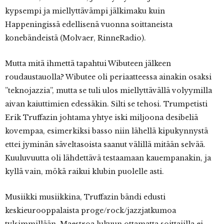
kypsempi ja miellyttävämpi jälkimaku kuin
Happeningissä edellisenä vuonna soittaneista
konebändeistä (Molvaer, RinneRadio).
Mutta mitä ihmettä tapahtui Wibuteen jälkeen
roudaustauolla? Wibutee oli periaatteessa ainakin osaksi
”teknojazzia”, mutta se tuli ulos miellyttävällä volyymilla
aivan kaiuttimien edessäkin. Silti se tehosi. Trumpetisti
Erik Truffazin johtama yhtye iski miljoona desibeliä
kovempaa, esimerkiksi basso niin lähellä kipukynnystä
ettei jyminän säveltasoista saanut välillä mitään selvää.
Kuuluvuutta oli lähdettävä testaamaan kauempanakin, ja
kyllä vain, mökä raikui klubin puolelle asti.
Musiikki musiikkina, Truffazin bändi edusti
keskieurooppalaista proge/rock/jazzjatkumoa