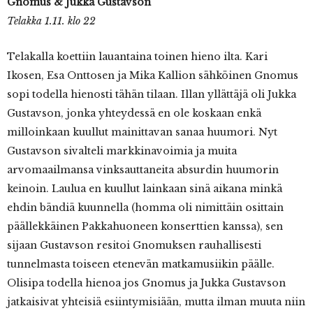
Gnomus & Jukka Gustavson
Telakka 1.11. klo 22
Telakalla koettiin lauantaina toinen hieno ilta. Kari
Ikosen, Esa Onttosen ja Mika Kallion sähköinen Gnomus
sopi todella hienosti tähän tilaan. Illan yllättäjä oli Jukka
Gustavson, jonka yhteydessä en ole koskaan enkä
milloinkaan kuullut mainittavan sanaa huumori. Nyt
Gustavson sivalteli markkinavoimia ja muita
arvomaailmansa vinksauttaneita absurdin huumorin
keinoin. Laulua en kuullut lainkaan sinä aikana minkä
ehdin bändiä kuunnella (homma oli nimittäin osittain
päällekkäinen Pakkahuoneen konserttien kanssa), sen
sijaan Gustavson resitoi Gnomuksen rauhallisesti
tunnelmasta toiseen etenevän matkamusiikin päälle.
Olisipa todella hienoa jos Gnomus ja Jukka Gustavson
jatkaisivat yhteisiä esiintymisiään, mutta ilman muuta niin