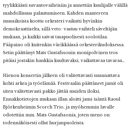
tyylikkäästi suvantovaiheisiin ja annettiin kuulijalle välillä
mahdollisuus palautumiseen. Kahden mantereen
muusikoista koottu orkesteri vaikutti hyvinkin
demokraattiselta, sillä veto- vastuu vaihteli säveltäjän
mukaan, ja kaikki saivat tasapuolisesti soolotilaa.
Pääpaino oli kuitenkin värikkäässä orkesterikudoksessa.
Setin päättänyt Mats Gustafssonin monipolvinen teos
pitäisi jostakin hankkia kuultavaksi, vaikuttavaa tavaraa…
Hienon konsertin jälkeen oli valitettavasti suunnattava
kohti arkea ja työelämää. Festivaalin päättäneet jamit oli
siten valitettavasti pakko jättää muiden iloksi.
Ennakkotietojen mukaan illan aloitti jami-isäntä Raoul
Björkenheimin Scorch Trio, ja myöhemmin lavalle
odotettiin mm. Mats Gustafssonia, joten meno on
todennäköisesti ollut hurjanpuoleista.