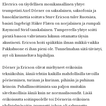
Electrics on täydellisen monikansallinen yhtye:
trumpetisti Axel Dörner on saksalainen, saksofonia ja
bassoklarinettia soittava Sture Ericson tulee Ruotsista,
basisti Ingebrigt Håker Flaten on norjalainen ja rumpali
Raymond Strid tanskalainen. Tampereella yhtye soitti
pientä basson vahvistusta lukuun ottamatta täysin
akustisesti. Ericson hoiti spiikitkin ilman mikkiä vaikka
Pakkahuone ei ihan pieni ole. Tunnelmahan siitä tiivistyi,
nyt oli kuunneltava hipihiljaa.
Dörner ja Ericson olivat mieltyneet erikoisiin
tekniikoihin, ääniä tehtiin kaikilla mahdollisilla tavoilla
pöriseminen, turinan ja kurinan, pihinän ja puhinan
keinoin. Puhallinsoittimista saa paljon muitakin
säveltasollisia ääniä kuin ne normaalisoundit. Lisää
erikoisuutta soitinpuolelle toi Dörnerin erikoinen
yhdistelmäsoitin: trumpetti johon oli rakennettu