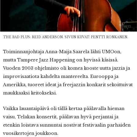
THE BAD PLUS: REID ANDERSON. SIVUN KUVAT: PENTTI RONKANEN.
Toiminnanjohtaja Anna-Maija Saarela lähti UMOon,
mutta Tampere Jazz Happening on hyvissä käsissä.
Vuoden 2003 ohjelmisto oli komea kooste uutta jazzia ja
improvisaatiota kahdelta mantereelta. Eurooppa ja
Amerikka, tuoreet ideat ja freejazzin konkarit sekoittuivat
maukkaaksi keitokseksi.
Vaikka lauantaipäivä oli tällä kertaa päälavalla hieman
vaisu, Telakan konsertit, päälavan hyvä perjantai ja
etenkin loistava sunnuntai nostivat festivaalin parhaiden
vuosikertojen joukkoon.