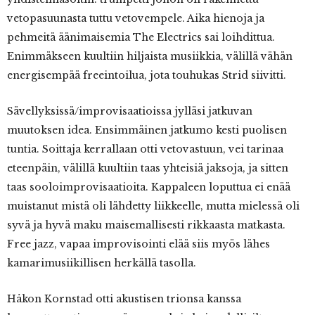
vetopasuunasta tuttu vetovempele. Aika hienoja ja
pehmeitä äänimaisemia The Electrics sai loihdittua.
Enimmäkseen kuultiin hiljaista musiikkia, välillä vähän
energisempää freeintoilua, jota touhukas Strid siivitti.
Sävellyksissä/improvisaatioissa jylläsi jatkuvan
muutoksen idea. Ensimmäinen jatkumo kesti puolisen
tuntia. Soittaja kerrallaan otti vetovastuun, vei tarinaa
eteenpäin, välillä kuultiin taas yhteisiä jaksoja, ja sitten
taas sooloimprovisaatioita. Kappaleen loputtua ei enää
muistanut mistä oli lähdetty liikkeelle, mutta mielessä oli
syvä ja hyvä maku maisemallisesti rikkaasta matkasta.
Free jazz, vapaa improvisointi elää siis myös lähes
kamarimusiikillisen herkällä tasolla.
Håkon Kornstad otti akustisen trionsa kanssa