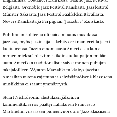
Englannista, Coutances Ranskasta, Gaume Jazz Festival
Belgiasta, Grenoble Jazz Festival Ranskasta, Jazzfestival
Münster Saksasta, Jazz Festival Saalfelden Itävallasta,
Nevers Ranskasta ja Perpignan ”Jazzebre” Ranskasta.
Pohdinnan kohteena oli paitsi muutos musiikissa ja
jazzissa, myös jazzin sija ja kehitys eri mantereilla ja eri
kulttuureissa. Jazzin emomaaasta Amerikasta kun ei
monen mielestä ole viime aikoina tullut paljon mitään
uutta. Amerikan traditionalistit saivat monen puhujan
takajaloilleen. Wynton Marsaliksen käsitys jazzista
Amerikan uutena rajattuna ja selväsääntöisenä klassisena
musiikkina ei saanut ymmärrystä.
Stuart Nicholsonin alustuksen jälkeinen
kommenttikierros päättyi italialaisen Francesco
Martinellin viisaaseen puheenvuoroon: ”Jazz klassisena