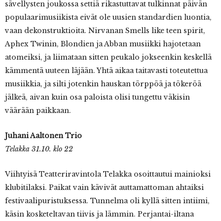
sävellysten joukossa settiä rikastuttavat tulkinnat päivän
populaarimusiikista eivät ole uusien standardien luontia,
vaan dekonstruktioita. Nirvanan Smells like teen spirit,
Aphex Twinin, Blondien ja Abban musiikki hajotetaan
atomeiksi, ja liimataan sitten peukalo jokseenkin keskellä
kämmentä uuteen läjään. Yhtä aikaa taitavasti toteutettua
musiikkia, ja silti jotenkin hauskan törppöä ja tökeröä
jälkeä, aivan kuin osa paloista olisi tungettu väkisin
väärään paikkaan.
Juhani Aaltonen Trio
Telakka 31.10. klo 22
Viihtyisä Teatteriravintola Telakka osoittautui mainioksi
klubitilaksi. Paikat vain kävivät auttamattoman ahtaiksi
festivaalipuristuksessa. Tunnelma oli kyllä sitten intiimi,
käsin kosketeltavan tiivis ja lämmin. Perjantai-iltana