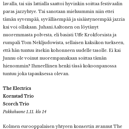
lavalla, tai siis lattialla saattoi hyvinkin soittaa festivaalin
paras jazzyhtye. Tai sanotaan mieluummin niin ettei
tämän syvempää, syvällisempää ja sisäistyneempää jazzia
kai voi ollakaan. Juhani Aaltonen on löytänyt
nuoremmasta polvesta, eli basisti Uffe Krokforsista ja
rumpali Tom Nekljudowista, sellaisen kaksikon tuekseen,
että hän tuntuu itsekin kohonneen uudelle tasolle. Ei kai
Junnu ole voinut nuorempanakaan soittaa tämän
hienommin? Ihmeellinen henki tässä kokoonpanossa
tuntuu joka tapauksessa olevan.
The Electrics
Kornstad Trio
Scorch Trio
Pakkahuone 1.11. klo 14
Kolmen eurooppalaisen yhtyeen konsertin avannut The