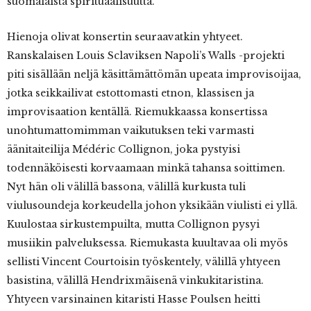
suomalaista spirituaalisuutta.
Hienoja olivat konsertin seuraavatkin yhtyeet.
Ranskalaisen Louis Sclaviksen Napoli’s Walls -projekti
piti sisällään neljä käsittämättömän upeata improvisoijaa,
jotka seikkailivat estottomasti etnon, klassisen ja
improvisaation kentällä. Riemukkaassa konsertissa
unohtumattomimman vaikutuksen teki varmasti
äänitaiteilija Médéric Collignon, joka pystyisi
todennäköisesti korvaamaan minkä tahansa soittimen.
Nyt hän oli välillä bassona, välillä kurkusta tuli
viulusoundeja korkeudella johon yksikään viulisti ei yllä.
Kuulostaa sirkustempuilta, mutta Collignon pysyi
musiikin palveluksessa. Riemukasta kuultavaa oli myös
sellisti Vincent Courtoisin työskentely, välillä yhtyeen
basistina, välillä Hendrixmäisenä vinkukitaristina.
Yhtyeen varsinainen kitaristi Hasse Poulsen heitti