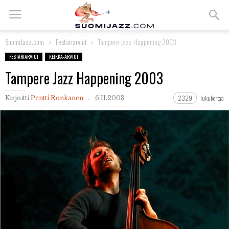
SuomiJazz.com
Festariarviot
Tampere Jazz Happening 2003
FESTARIARVIOT
KEIKKA-ARVIOT
Tampere Jazz Happening 2003
2329
lukukertaa
Kirjoitti
Pentti Ronkanen
6.11.2003