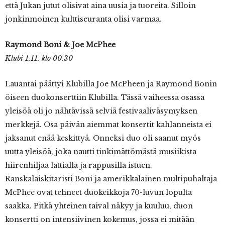
että Jukan jutut olisivat aina uusia ja tuoreita. Silloin
jonkinmoinen kulttiseuranta olisi varmaa.
Raymond Boni & Joe McPhee
Klubi 1.11. klo 00.30
Lauantai päättyi Klubilla Joe McPheen ja Raymond Bonin
öiseen duokonserttiin Klubilla. Tässä vaiheessa osassa
yleisöä oli jo nähtävissä selviä festivaaliväsymyksen
merkkejä. Osa päivän aiemmat konsertit kahlanneista ei
jaksanut enää keskittyä. Onneksi duo oli saanut myös
uutta yleisöä, joka nautti tinkimättömästä musiikista
hiirenhiljaa lattialla ja rappusilla istuen.
Ranskalaiskitaristi Boni ja amerikkalainen multipuhaltaja
McPhee ovat tehneet duokeikkoja 70-luvun lopulta
saakka. Pitkä yhteinen taival näkyy ja kuuluu, duon
konsertti on intensiivinen kokemus, jossa ei mitään