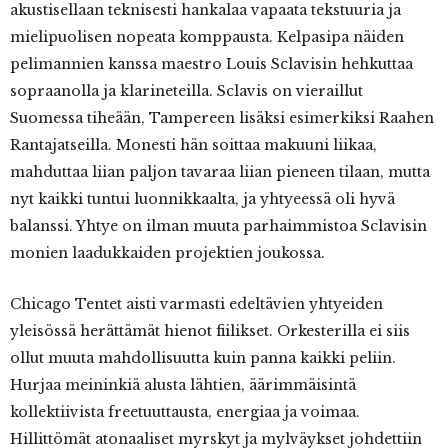
akustisellaan teknisesti hankalaa vapaata tekstuuria ja
mielipuolisen nopeata komppausta. Kelpasipa näiden
pelimannien kanssa maestro Louis Sclavisin hehkuttaa
sopraanolla ja klarineteilla. Sclavis on vieraillut
Suomessa tiheään, Tampereen lisäksi esimerkiksi Raahen
Rantajatseilla. Monesti hän soittaa makuuni liikaa,
mahduttaa liian paljon tavaraa liian pieneen tilaan, mutta
nyt kaikki tuntui luonnikkaalta, ja yhtyeessä oli hyvä
balanssi. Yhtye on ilman muuta parhaimmistoa Sclavisin
monien laadukkaiden projektien joukossa.
Chicago Tentet aisti varmasti edeltävien yhtyeiden
yleisössä herättämät hienot fiilikset. Orkesterilla ei siis
ollut muuta mahdollisuutta kuin panna kaikki peliin.
Hurjaa meininkiä alusta lähtien, äärimmäisintä
kollektiivista freetuuttausta, energiaa ja voimaa.
Hillittömät atonaaliset myrskyt ja mylväykset johdettiin