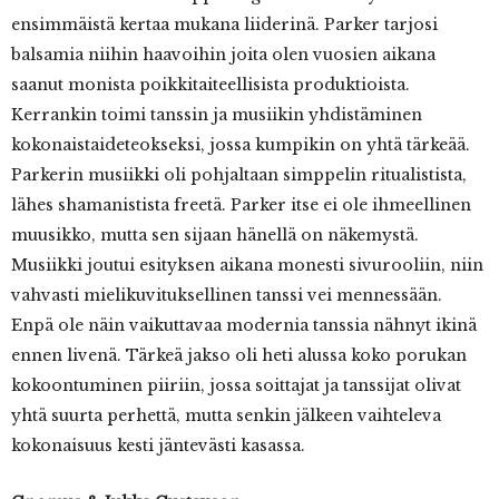
ensimmäistä kertaa mukana liiderinä. Parker tarjosi
balsamia niihin haavoihin joita olen vuosien aikana
saanut monista poikkitaiteellisista produktioista.
Kerrankin toimi tanssin ja musiikin yhdistäminen
kokonaistaideteokseksi, jossa kumpikin on yhtä tärkeää.
Parkerin musiikki oli pohjaltaan simppelin ritualistista,
lähes shamanistista freetä. Parker itse ei ole ihmeellinen
muusikko, mutta sen sijaan hänellä on näkemystä.
Musiikki joutui esityksen aikana monesti sivurooliin, niin
vahvasti mielikuvituksellinen tanssi vei mennessään.
Enpä ole näin vaikuttavaa modernia tanssia nähnyt ikinä
ennen livenä. Tärkeä jakso oli heti alussa koko porukan
kokoontuminen piiriin, jossa soittajat ja tanssijat olivat
yhtä suurta perhettä, mutta senkin jälkeen vaihteleva
kokonaisuus kesti jäntevästi kasassa.