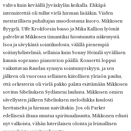
vahva kuin keväällä Jyväskylän keikalla. Ehkäpä
intensiteettiä oli tullut vielä hieman lisääkin. Viiden
mestarillisen puhaltajan muodostama kuoro, Mikkosen
flyygeli, Uffe Krokforsin basso ja Mika Kallion lyömät
palvelivat Mikkosen timantiksi hioutunutta näkemystä.
Isoa ja sävykästä sointikudosta, välillä pienempiä
soitinyhdistelmiä, sellaisia kuin Sonny Heinilä syvällisen
kaunis sopraano pianotrion päällä. Konsertti loppui
vaikuttavan Raudan synnyn sointumyrskyyn, ja sen
jälkeen oli vuorossa sellainen kiitollisen yleisön pauhu,
että orkesterin oli vielä pakko palata esittämään Mikkosen
sovitus Sibeliuksen Sydämeni laulusta. Mikkosen omien
sävellysten jälkeen Sibeliuksen melodiikka kuulosti
herttaiselta ja hieman naiviltakin. Jos oli Parker
edellisenä iltana mustaa spirituaalisuutta, Mikkonen edusti
nyt valkoista, vähän luterilaisen oloista ja leimallisen