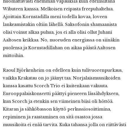
huomattavasti enemmän vapauksia kuin edellisiltana
Wibuteen kanssa. Melkoisen reipasta freepuhaltelua.
Ajoittain Kornstadilla meni todella kovaa, loveen
lankeamistakin oltiin lähellä. Saksofonin shamaanista
olisi voinut alkaa puhua, jos ei alla olisi ollut Juhani
Aaltosen keikkaa. No, nuoruden energiassa on siinäkin
puolensa ja Kornstadillahan on aikaa päästä Aaltosen
mittoihin.
Raoul Björkenheim on edelleen kuin tulivuorenpurkaus,
vaikka Krakatau on jo jäänyt taa. Norjalaismuusikoiden
kanssa kasattu Scorch Trio ei kuitenkaan vakuuta.
Eurooppalaiskonsertti päättyi pieneeen lässähdykseen,
kun Scorch ja etenkin sen viimeinen biisi oli höttöä.
Kitaran ja sähköbasson käyttö perkussiosoittimina,
repiminen ja raastaminen on sitä osastoa jossa
muusikoita ei enää tarvita. Kuka tahansa jolla on riittävästi