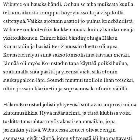
Wibutee on hauska bändi. Onhan se aika muikeata kuulla
teknonsukuista komppia höyrybassolla ja vispilöillä
esitettynä. Vaikka ajoittain saattoi jo puhua konebändistä,
Wibutee on kuitenkin kaikkea muuta kuin yksioikoinen ja
yksitoikkoinen. Esimerkiksi bändinjohtaja Håkon
Kornstadin ja basisti Per Zanussin duetto oli upea,
Kornstad näytti siinä saksofonisolistina taivaan merkit.
Jännää oli myös Kornstadin tapa käyttää poikkihuilua,
soittamalla siitä päästä ja yleensä vielä saksofonin
suukappaleen läpi. Soundi muuttui tuolloin ihan toiseksi,
oltiin jossain klarinetin ja sopraanosaksofonin välillä.
Håkon Kornstad julisti yhtyeensä soittavan improvisoitua
klubimusiikkia. Hyvä määritelmä, ja tässä klubissa voisi
tuskitta tanssahtaa myös akustisen musiikin, jopa
jazzinkin ystävä. Wibuteessa koneet olivat rengin
asemassa, eivät isäntiä, joten yhtyeestä jäi huomattavasti