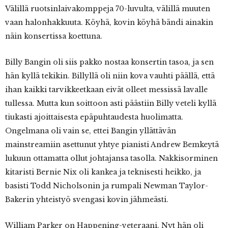
Välillä ruotsinlaivakomppeja 70-luvulta, välillä muuten
vaan halonhakkuuta. Köyhä, kovin köyhä bändi ainakin
näin konsertissa koettuna.
Billy Bangin oli siis pakko nostaa konsertin tasoa, ja sen
hän kyllä tekikin. Billyllä oli niin kova vauhti päällä, että
ihan kaikki tarvikkeetkaan eivät olleet messissä lavalle
tullessa. Mutta kun soittoon asti päästiin Billy veteli kyllä
tiukasti ajoittaisesta epäpuhtaudesta huolimatta.
Ongelmana oli vain se, ettei Bangin yllättävän
mainstreamiin asettunut yhtye pianisti Andrew Bemkeytä
lukuun ottamatta ollut johtajansa tasolla. Nakkisorminen
kitaristi Bernie Nix oli kankea ja teknisesti heikko, ja
basisti Todd Nicholsonin ja rumpali Newman Taylor-
Bakerin yhteistyö svengasi kovin jähmeästi.
William Parker on Happening-veteraani. Nyt hän oli