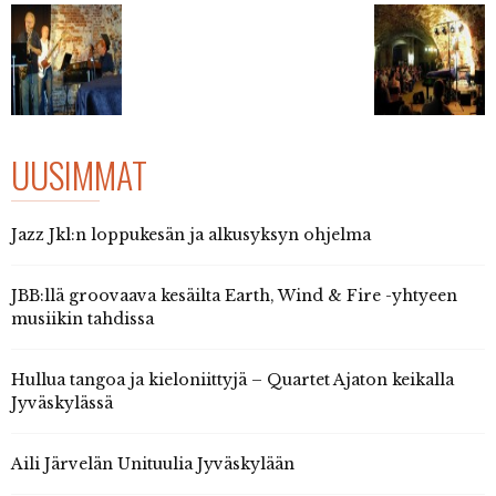
UUSIMMAT
Jazz Jkl:n loppukesän ja alkusyksyn ohjelma
JBB:llä groovaava kesäilta Earth, Wind & Fire -yhtyeen
musiikin tahdissa
Hullua tangoa ja kieloniittyjä – Quartet Ajaton keikalla
Jyväskylässä
Aili Järvelän Unituulia Jyväskylään