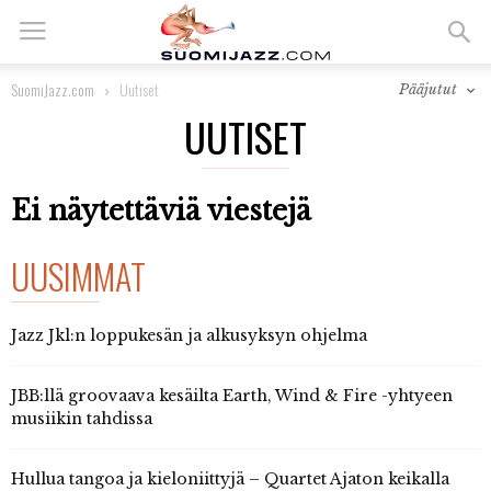
SuomiJazz.com
Uutiset
Pääjutut
UUTISET
Ei näytettäviä viestejä
UUSIMMAT
Jazz Jkl:n loppukesän ja alkusyksyn ohjelma
JBB:llä groovaava kesäilta Earth, Wind & Fire -yhtyeen
musiikin tahdissa
Hullua tangoa ja kieloniittyjä – Quartet Ajaton keikalla