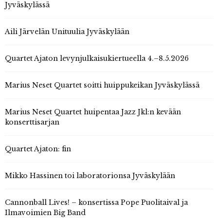
Jyväskylässä
Aili Järvelän Unituulia Jyväskylään
Quartet Ajaton levynjulkaisukiertueella 4.–8.5.2026
Marius Neset Quartet soitti huippukeikan Jyväskylässä
Marius Neset Quartet huipentaa Jazz Jkl:n kevään
konserttisarjan
Quartet Ajaton: fin
Mikko Hassinen toi laboratorionsa Jyväskylään
Cannonball Lives! – konsertissa Pope Puolitaival ja
Ilmavoimien Big Band