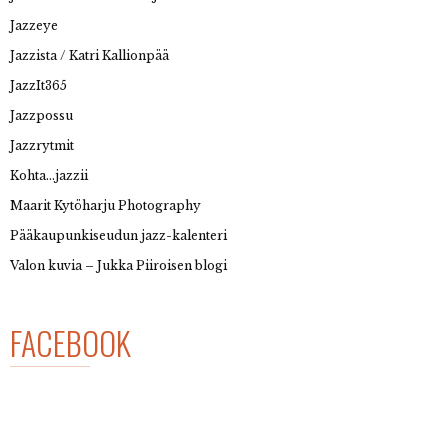
Jazzeye
Jazzista / Katri Kallionpää
JazzIt365
Jazzpossu
Jazzrytmit
Kohta…jazzii
Maarit Kytöharju Photography
Pääkaupunkiseudun jazz-kalenteri
Valon kuvia – Jukka Piiroisen blogi
FACEBOOK