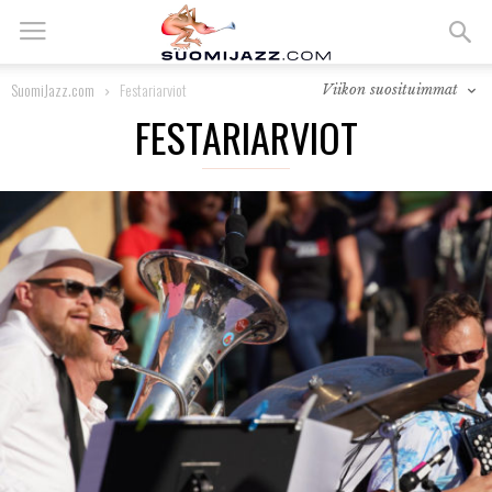
SuomiJazz.com
Festariarviot
Viikon suosituimmat
FESTARIARVIOT