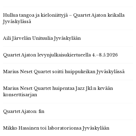
Hullua tangoa ja kieloniittyjä – Quartet Ajaton keikalla
Jyväskylässä
Aili Järvelän Unituulia Jyväskylään
Quartet Ajaton levynjulkaisukiertueella 4.–8.5.2026
Marius Neset Quartet soitti huippukeikan Jyväskylässä
Marius Neset Quartet huipentaa Jazz Jkl:n kevään
konserttisarjan
Quartet Ajaton: fin
Mikko Hassinen toi laboratorionsa Jyväskylään