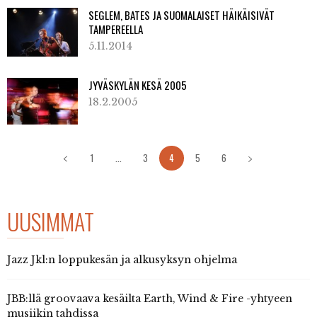
SEGLEM, BATES JA SUOMALAISET HÄIKÄISIVÄT
TAMPEREELLA
5.11.2014
JYVÄSKYLÄN KESÄ 2005
18.2.2005
1
...
3
4
5
6
UUSIMMAT
Jazz Jkl:n loppukesän ja alkusyksyn ohjelma
JBB:llä groovaava kesäilta Earth, Wind & Fire -yhtyeen
musiikin tahdissa