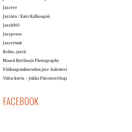
Jazzeye
Jazzista / Katri Kallionpää
JazzIt365
Jazzpossu
Jazzrytmit
Kohta…jazzii
Maarit Kytöharju Photography
Pääkaupunkiseudun jazz-kalenteri
Valon kuvia – Jukka Piiroisen blogi
FACEBOOK