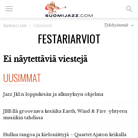
SuomiJazz.com
Festariarviot
Tykätyimmät
FESTARIARVIOT
Ei näytettäviä viestejä
UUSIMMAT
Jazz Jkl:n loppukesän ja alkusyksyn ohjelma
JBB:llä groovaava kesäilta Earth, Wind & Fire -yhtyeen
musiikin tahdissa
Hullua tangoa ja kieloniittyjä – Quartet Ajaton keikalla