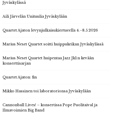
Jyväskylässä
Aili Järvelän Unituulia Jyväskylään
Quartet Ajaton levynjulkaisukiertueella 4.–8.5.2026
Marius Neset Quartet soitti huippukeikan Jyväskylässä
Marius Neset Quartet huipentaa Jazz Jkl:n kevään
konserttisarjan
Quartet Ajaton: fin
Mikko Hassinen toi laboratorionsa Jyväskylään
Cannonball Lives! – konsertissa Pope Puolitaival ja
Ilmavoimien Big Band