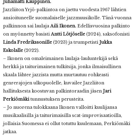
Juhamatti Kauppinen.
Jazzliiton Yrjö-palkintoa on jaettu vuodesta 1967 lähtien
ansioituneelle suomalaiselle jazzmuusikolle. Tänä vuonna
palkinnon sai laulaja
Aili Ikonen.
Edellisvuosina palkinto
on myönnetty basisti
Antti Lötjöselle
(2024), saksofonisti
Linda Fredrikssonille
(2023) ja trumpetisti
Jukka
Eskolalle
(2022).
– Ikonen on omaleimainen laulaja-lauluntekijä sekä
herkkä ja taiturimainen tulkitsija, jonka ilmaisullinen
skaala lähtee jazzista mutta murtautuu rohkeasti
genrerajojen ulkopuolelle, kuvailee Jazzliiton
hallituksesta koostuvan palkintoraadin jäsen
Jari
Perkiömäki
tunnustuksen perusteita.
– Jo nuorena tulokkaana Ikonen valloitti kuulijansa
musikaalisilla ja taiturimaisilla scat-improvisaatioilla,
jollaisia Suomessa ei ollut totuttu kuulemaan, Perkiömäki
jatkaa.