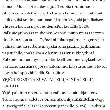
kanssa. Muusikot kuuluvat jo 13 vuotta toiminnassa
olleeseen sekstettiin, jonka kanssa Ikonen on levyttänyt
kaikki viisi sooloalbumiaan. Ikonen levyttää ja julkaisee
yhtyeen kanssa myös uuden EP:n keväällä 2026.
Palkintopuheessaan Ikonen korosti muun muassa jazzin
ilmaisun vapautta: – Työssäni liikun paljon eri genrejen
välissä, mutta sydämeni sykkii aina jazzille ja ilmaisun
vapaudelle, jonka koen olevan jazzmusiikin ydintä.
Palkinto tuntuu myös poikkeuksellisen merkitykselliseltä
vastaanottaa ajassa, jossa taiteen merkitystä tuntuu olevan
kovin helppo vähätellä. Suurkiitos!
YRJÖ-TEOKSENA KUVATAITEILIJA INKA BELLIN
ORIGO 11
Yrjö-palkinto on vuosittain vaihtuvan taiteilijan teos.
Tänä vuonna taideteos on kuvataiteilija
Inka Bellin
Origo
11
(serigrafia ja laserkaiverrus paperille, 2024). – Valitsin