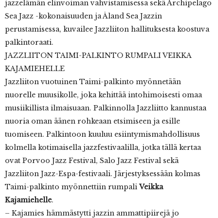
jazzelämän elinvoiman vahvistamisessa sekä Archipelago
Sea Jazz -kokonaisuuden ja Åland Sea Jazzin
perustamisessa, kuvailee Jazzliiton hallituksesta koostuva
palkintoraati.
JAZZLIITON TAIMI-PALKINTO RUMPALI VEIKKA
KAJAMIEHELLE
Jazzliiton vuotuinen Taimi-palkinto myönnetään
nuorelle muusikolle, joka kehittää intohimoisesti omaa
musiikillista ilmaisuaan. Palkinnolla Jazzliitto kannustaa
nuoria oman äänen rohkeaan etsimiseen ja esille
tuomiseen. Palkintoon kuuluu esiintymismahdollisuus
kolmella kotimaisella jazzfestivaalilla, jotka tällä kertaa
ovat Porvoo Jazz Festival, Salo Jazz Festival sekä
Jazzliiton Jazz-Espa-festivaali. Järjestyksessään kolmas
Taimi-palkinto myönnettiin rumpali
Veikka
Kajamiehelle
.
– Kajamies hämmästytti jazzin ammattipiirejä jo