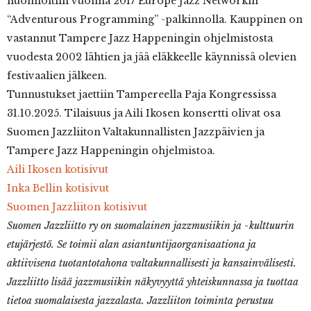
huomioitiin vuonna 2017 Europe Jazz Networkin
“Adventurous Programming” -palkinnolla. Kauppinen on
vastannut Tampere Jazz Happeningin ohjelmistosta
vuodesta 2002 lähtien ja jää eläkkeelle käynnissä olevien
festivaalien jälkeen.
Tunnustukset jaettiin Tampereella Paja Kongressissa
31.10.2025. Tilaisuus ja Aili Ikosen konsertti olivat osa
Suomen Jazzliiton Valtakunnallisten Jazzpäivien ja
Tampere Jazz Happeningin ohjelmistoa.
Aili Ikosen kotisivut
Inka Bellin kotisivut
Suomen Jazzliiton kotisivut
Suomen Jazzliitto ry on suomalainen jazzmusiikin ja -kulttuurin
etujärjestö. Se toimii alan asiantuntijaorganisaationa ja
aktiivisena tuotantotahona valtakunnallisesti ja kansainvälisesti.
Jazzliitto lisää jazzmusiikin näkyvyyttä yhteiskunnassa ja tuottaa
tietoa suomalaisesta jazzalasta. Jazzliiton toiminta perustuu