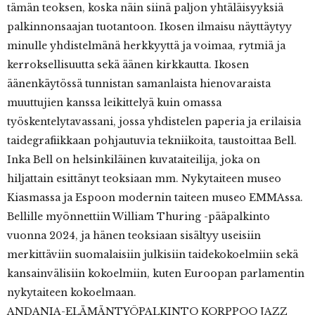
tämän teoksen, koska näin siinä paljon yhtäläisyyksiä
palkinnonsaajan tuotantoon. Ikosen ilmaisu näyttäytyy
minulle yhdistelmänä herkkyyttä ja voimaa, rytmiä ja
kerroksellisuutta sekä äänen kirkkautta. Ikosen
äänenkäytössä tunnistan samanlaista hienovaraista
muuttujien kanssa leikittelyä kuin omassa
työskentelytavassani, jossa yhdistelen paperia ja erilaisia
taidegrafiikkaan pohjautuvia tekniikoita, taustoittaa Bell.
Inka Bell on helsinkiläinen kuvataiteilija, joka on
hiljattain esittänyt teoksiaan mm. Nykytaiteen museo
Kiasmassa ja Espoon modernin taiteen museo EMMAssa.
Bellille myönnettiin William Thuring -pääpalkinto
vuonna 2024, ja hänen teoksiaan sisältyy useisiin
merkittäviin suomalaisiin julkisiin taidekokoelmiin sekä
kansainvälisiin kokoelmiin, kuten Euroopan parlamentin
nykytaiteen kokoelmaan.
ANDANIA-ELÄMÄNTYÖPALKINTO KORPPOO JAZZ