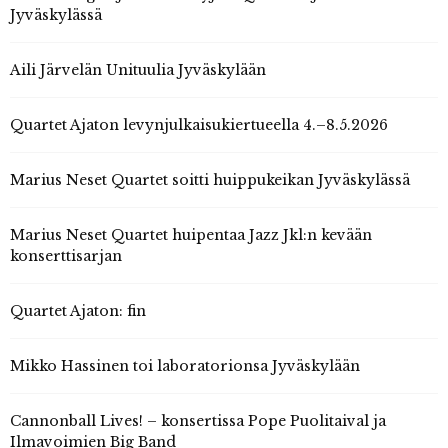
Jyväskylässä
Aili Järvelän Unituulia Jyväskylään
Quartet Ajaton levynjulkaisukiertueella 4.–8.5.2026
Marius Neset Quartet soitti huippukeikan Jyväskylässä
Marius Neset Quartet huipentaa Jazz Jkl:n kevään
konserttisarjan
Quartet Ajaton: fin
Mikko Hassinen toi laboratorionsa Jyväskylään
Cannonball Lives! – konsertissa Pope Puolitaival ja
Ilmavoimien Big Band