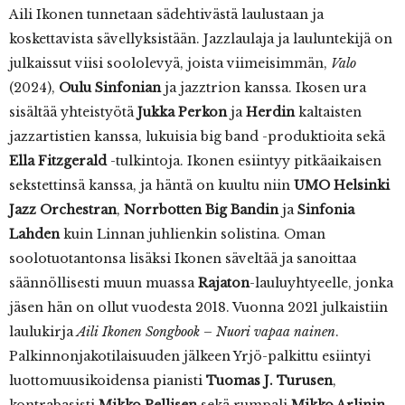
Aili Ikonen tunnetaan sädehtivästä laulustaan ja
koskettavista sävellyksistään. Jazzlaulaja ja lauluntekijä on
julkaissut viisi soololevyä, joista viimeisimmän,
Valo
(2024),
Oulu Sinfonian
ja jazztrion kanssa. Ikosen ura
sisältää yhteistyötä
Jukka Perkon
ja
Herdin
kaltaisten
jazzartistien kanssa, lukuisia big band -produktioita sekä
Ella Fitzgerald
-tulkintoja. Ikonen esiintyy pitkäaikaisen
sekstettinsä kanssa, ja häntä on kuultu niin
UMO Helsinki
Jazz Orchestran
,
Norrbotten Big Bandin
ja
Sinfonia
Lahden
kuin Linnan juhlienkin solistina. Oman
soolotuotantonsa lisäksi Ikonen säveltää ja sanoittaa
säännöllisesti muun muassa
Rajaton
-lauluyhtyeelle, jonka
jäsen hän on ollut vuodesta 2018. Vuonna 2021 julkaistiin
laulukirja
Aili Ikonen Songbook – Nuori vapaa nainen
.
Palkinnonjakotilaisuuden jälkeen Yrjö-palkittu esiintyi
luottomuusikoidensa pianisti
Tuomas J. Turusen
,
kontrabasisti
Mikko Pellisen
sekä rumpali
Mikko Arlinin