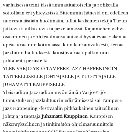
varhaisessa teini-iässä ammattitaitoisella ja rohkealla
soitollaan eri yhteyksissä. Sittemmin hänestä on, edelleen
nuoresta iästään huolimatta, tullut keskeinen tekijä Turun
jatkuvasti vilkastuvassa jazzelämässä. Kajamiehen vahva
osaaminen ja rohkea ilmaisu antavat hyvät eväät rakentaa
upeaa uraa niin kotimaassa kuin kansainvälisesti, kertaa
Jazzliiton hallituksesta koostuva raati palkintoon
johtaneita perusteita.
YLEN VARJO-YRJÖ TAMPERE JAZZ HAPPENINGIN
TAITEELLISELLE JOHTAJALLE JA TUOTTAJALLE
JUHAMATTI KAUPPISELLE
Yleisradion Jazzradion myöntämän Varjo-Yrjö-
tunnustuksen jazzkulttuurin edistämisestä sai Tampere
Jazz Happening -festivaalin pitkäaikainen taiteellinen
johtaja ja tuottaja
Juhamatti Kauppinen
. Kauppisen
näkemyksellinen ja tinkimätön ohjelmasuunnittelu