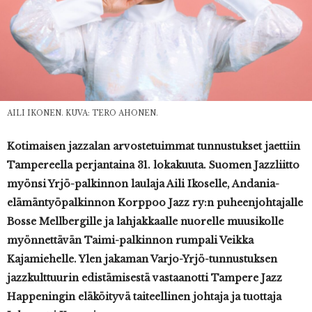
AILI IKONEN. KUVA: TERO AHONEN.
Kotimaisen jazzalan arvostetuimmat tunnustukset jaettiin
Tampereella perjantaina 31. lokakuuta. Suomen Jazzliitto
myönsi Yrjö-palkinnon laulaja Aili Ikoselle, Andania-
elämäntyöpalkinnon Korppoo Jazz ry:n puheenjohtajalle
Bosse Mellbergille ja lahjakkaalle nuorelle muusikolle
myönnettävän Taimi-palkinnon rumpali Veikka
Kajamiehelle. Ylen jakaman Varjo-Yrjö-tunnustuksen
jazzkulttuurin edistämisestä vastaanotti Tampere Jazz
Happeningin eläköityvä taiteellinen johtaja ja tuottaja