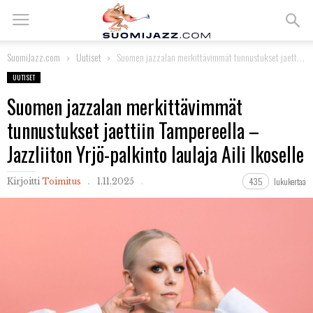
SuomiJazz.com
Uutiset
Suomen jazzalan merkittävimmät tunnustukset jaettiin Tampereella – Jazzliiton Yrjö-palkinto laulaja Aili Ikoselle
UUTISET
Suomen jazzalan merkittävimmät
tunnustukset jaettiin Tampereella –
Jazzliiton Yrjö-palkinto laulaja Aili Ikoselle
435
lukukertaa
Kirjoitti
Toimitus
1.11.2025