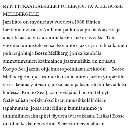
RY:N PITKÄAIKAISELLE PUHEENJOHTAJALLE BOSSE
MELLBERGILLE
Jazzliitto on myöntänyt vuodesta 1988 lähtien
harkinnanvaraista Andania-palkintoa pitkäaikaisesta ja
ansiokkaasta työstä suomalaisen jazzin hyväksi. Tänä
vuonna tunnustuksen sai Korppoo Jazz ry:n pitkäaikainen
puheenjohtaja
Bosse Mellberg
, jonka kaudella
ammattimainen kotimainen jazzmusiikki on noussut
Korpo Sea Jazzin ohjelmistopolitiikan keskiöön. – Bosse
Mellberg on upea esimerkki siitä, miten jazzin ympärille
voi rakentaa yhteisön, jossa laatu ja läsnäolo kulkevat käsi
kädessä. Korpo Sea Jazzin vetäjänä hän on tehnyt
festivaalista poikkeuksellisen muusikkolähtöisen
tapahtuman, jossa taiteellinen kunnianhimo ja
inhimillinen ilmapiiri täydentävät toisiaan. Lisäksi Bosse
on ollut keskeinen voima Saaristomeren alueen