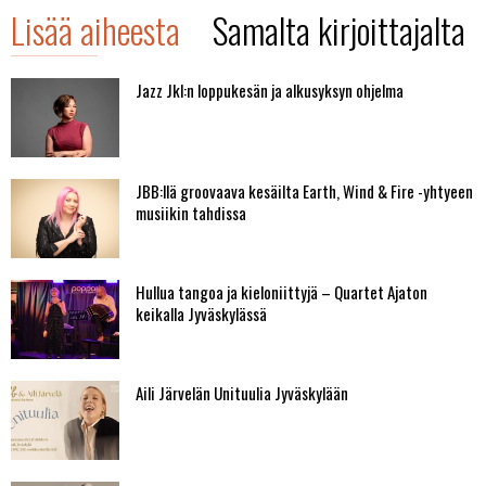
Lisää aiheesta
Samalta kirjoittajalta
Jazz Jkl:n loppukesän ja alkusyksyn ohjelma
JBB:llä groovaava kesäilta Earth, Wind & Fire -yhtyeen
musiikin tahdissa
Hullua tangoa ja kieloniittyjä – Quartet Ajaton
keikalla Jyväskylässä
Aili Järvelän Unituulia Jyväskylään