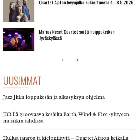
Quartet Ajaton levynjulkaisukiertueella 4.–8.5.2026
Marius Neset Quartet soitti huippukeikan
Jyväskylässä
UUSIMMAT
Jazz Jkl:n loppukesän ja alkusyksyn ohjelma
JBB:llä groovaava kesäilta Earth, Wind & Fire -yhtyeen
musiikin tahdissa
Hullua tangoa ja kieloniittyjä – Quartet Ajaton keikalla