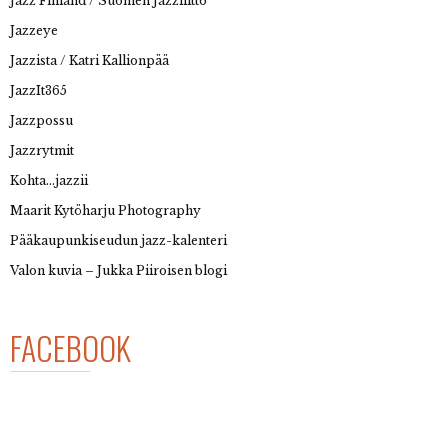
Jazz Finland / Suomen Jazzliitto
Jazzeye
Jazzista / Katri Kallionpää
JazzIt365
Jazzpossu
Jazzrytmit
Kohta…jazzii
Maarit Kytöharju Photography
Pääkaupunkiseudun jazz-kalenteri
Valon kuvia – Jukka Piiroisen blogi
FACEBOOK