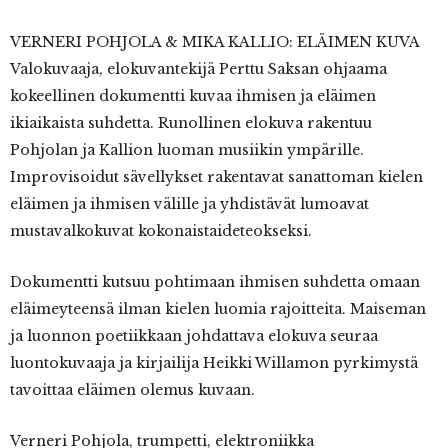
VERNERI POHJOLA & MIKA KALLIO: ELÄIMEN KUVA
Valokuvaaja, elokuvantekijä Perttu Saksan ohjaama
kokeellinen dokumentti kuvaa ihmisen ja eläimen
ikiaikaista suhdetta. Runollinen elokuva rakentuu
Pohjolan ja Kallion luoman musiikin ympärille.
Improvisoidut sävellykset rakentavat sanattoman kielen
eläimen ja ihmisen välille ja yhdistävät lumoavat
mustavalkokuvat kokonaistaideteokseksi.
Dokumentti kutsuu pohtimaan ihmisen suhdetta omaan
eläimeyteensä ilman kielen luomia rajoitteita. Maiseman
ja luonnon poetiikkaan johdattava elokuva seuraa
luontokuvaaja ja kirjailija Heikki Willamon pyrkimystä
tavoittaa eläimen olemus kuvaan.
Verneri Pohjola, trumpetti, elektroniikka