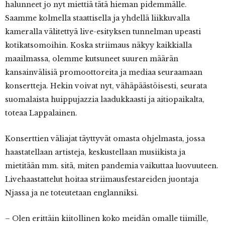
halunneet jo nyt miettiä tätä hieman pidemmälle.
Saamme kolmella staattisella ja yhdellä liikkuvalla
kameralla välitettyä live-esityksen tunnelman upeasti
kotikatsomoihin. Koska striimaus näkyy kaikkialla
maailmassa, olemme kutsuneet suuren määrän
kansainvälisiä promoottoreita ja mediaa seuraamaan
konsertteja. Hekin voivat nyt, vähäpäästöisesti, seurata
suomalaista huippujazzia laadukkaasti ja aitiopaikalta,
toteaa Lappalainen.
Konserttien väliajat täyttyvät omasta ohjelmasta, jossa
haastatellaan artisteja, keskustellaan musiikista ja
mietitään mm. sitä, miten pandemia vaikuttaa luovuuteen.
Livehaastattelut hoitaa striimausfestareiden juontaja
Njassa ja ne toteutetaan englanniksi.
– Olen erittäin kiitollinen koko meidän omalle tiimille,