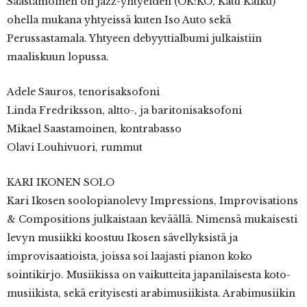
Saastamoinen on jazz-yhtyeiden (OK:KO, Katu Kaiku)
ohella mukana yhtyeissä kuten Iso Auto sekä
Perussastamala. Yhtyeen debyyttialbumi julkaistiin
maaliskuun lopussa.
Adele Sauros, tenorisaksofoni
Linda Fredriksson, altto-, ja baritonisaksofoni
Mikael Saastamoinen, kontrabasso
Olavi Louhivuori, rummut
KARI IKONEN SOLO
Kari Ikosen soolopianolevy Impressions, Improvisations
& Compositions julkaistaan keväällä. Nimensä mukaisesti
levyn musiikki koostuu Ikosen sävellyksistä ja
improvisaatioista, joissa soi laajasti pianon koko
sointikirjo. Musiikissa on vaikutteita japanilaisesta koto-
musiikista, sekä erityisesti arabimusiikista. Arabimusiikin