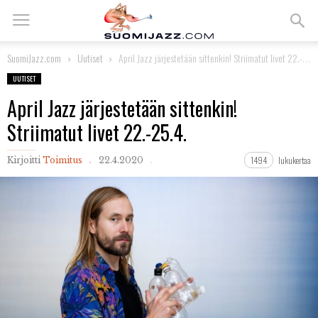
SuomiJazz.com
Uutiset
April Jazz järjestetään sittenkin! Striimatut livet 22.-25.4.
UUTISET
April Jazz järjestetään sittenkin!
Striimatut livet 22.-25.4.
1494
lukukertaa
Kirjoitti
Toimitus
22.4.2020