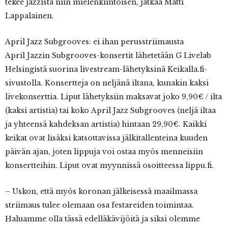
tekee jazzista niin mielenkiintoisen, jatkaa Matti
Lappalainen.
April Jazz Subgrooves: ei ihan perusstriimausta
April Jazzin Subgrooves-konsertit lähetetään G Livelab
Helsingistä suorina livestream-lähetyksinä Keikalla.fi-
sivustolla. Konsertteja on neljänä iltana, kunakin kaksi
livekonserttia. Liput lähetyksiin maksavat joko 9,90€ / ilta
(kaksi artistia) tai koko April Jazz Subgrooves (neljä iltaa
ja yhteensä kahdeksan artistia) hintaan 29,90€. Kaikki
keikat ovat lisäksi katsottavissa jälkitallenteina kuuden
päivän ajan, joten lippuja voi ostaa myös menneisiin
konsertteihin. Liput ovat myynnissä osoitteessa lippu.fi.
– Uskon, että myös koronan jälkeisessä maailmassa
striimaus tulee olemaan osa festareiden toimintaa.
Haluamme olla tässä edelläkävijöitä ja siksi olemme