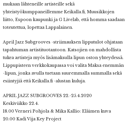
mukaan lähteneille artisteille sekä
yhteistyökumppaneillemme Keikalla.fi, Muusikkojen
liitto, Espoon kaupunki ja G Livelab, että homma saadaan
toteutettua, lopettaa Lappalainen.
April Jazz Subgrooves -striimauksen lipputulot ohjataan
tapahtuman artistituotantoon. Katsojien on mahdollista
tukea artisteja myös lisämaksulla lipun oston yhteydessä.
Lippupisteen verkkokaupassa voi valita Maksa enemmän
-lipun, jonka avulla tuetaan suuremmalla summalla sekä
esiintyjiä että Keikalla.fi -alustan kuluja.
APRIL JAZZ SUBGROOVES 22.-25.4.2020
Keskiviikko 22.4.
18.00 Verneri Pohjola & Mika Kallio: Eläimen kuva
20.00 Kadi Vija Key Project