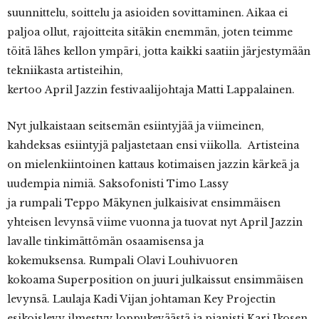
suunnittelu, soittelu ja asioiden sovittaminen. Aikaa ei
paljoa ollut, rajoitteita sitäkin enemmän, joten teimme
töitä lähes kellon ympäri, jotta kaikki saatiin järjestymään
tekniikasta artisteihin,
kertoo April Jazzin festivaalijohtaja Matti Lappalainen.
Nyt julkaistaan seitsemän esiintyjää ja viimeinen,
kahdeksas esiintyjä paljastetaan ensi viikolla. Artisteina
on mielenkiintoinen kattaus kotimaisen jazzin kärkeä ja
uudempia nimiä. Saksofonisti Timo Lassy
ja rumpali Teppo Mäkynen julkaisivat ensimmäisen
yhteisen levynsä viime vuonna ja tuovat nyt April Jazzin
lavalle tinkimättömän osaamisensa ja
kokemuksensa. Rumpali Olavi Louhivuoren
kokoama Superposition on juuri julkaissut ensimmäisen
levynsä. Laulaja Kadi Vijan johtaman Key Projectin
esikoislevy ilmestyy loppukeväästä ja pianisti Kari Ikosen