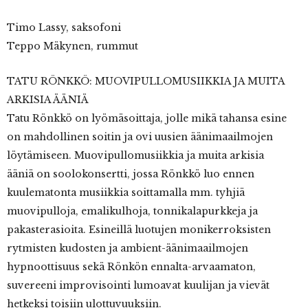
Timo Lassy, saksofoni
Teppo Mäkynen, rummut
TATU RÖNKKÖ: MUOVIPULLOMUSIIKKIA JA MUITA
ARKISIA ÄÄNIÄ
Tatu Rönkkö on lyömäsoittaja, jolle mikä tahansa esine
on mahdollinen soitin ja ovi uusien äänimaailmojen
löytämiseen. Muovipullomusiikkia ja muita arkisia
ääniä on soolokonsertti, jossa Rönkkö luo ennen
kuulematonta musiikkia soittamalla mm. tyhjiä
muovipulloja, emalikulhoja, tonnikalapurkkeja ja
pakasterasioita. Esineillä luotujen monikerroksisten
rytmisten kudosten ja ambient-äänimaailmojen
hypnoottisuus sekä Rönkön ennalta-arvaamaton,
suvereeni improvisointi lumoavat kuulijan ja vievät
hetkeksi toisiin ulottuvuuksiin.