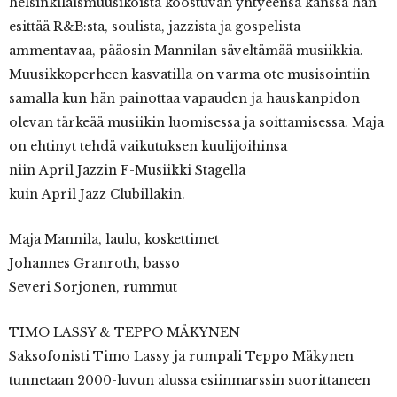
helsinkiläismuusikoista koostuvan yhtyeensä kanssa hän
esittää R&B:sta, soulista, jazzista ja gospelista
ammentavaa, pääosin Mannilan säveltämää musiikkia.
Muusikkoperheen kasvatilla on varma ote musisointiin
samalla kun hän painottaa vapauden ja hauskanpidon
olevan tärkeää musiikin luomisessa ja soittamisessa. Maja
on ehtinyt tehdä vaikutuksen kuulijoihinsa
niin April Jazzin F-Musiikki Stagella
kuin April Jazz Clubillakin.
Maja Mannila, laulu, koskettimet
Johannes Granroth, basso
Severi Sorjonen, rummut
TIMO LASSY & TEPPO MÄKYNEN
Saksofonisti Timo Lassy ja rumpali Teppo Mäkynen
tunnetaan 2000-luvun alussa esiinmarssin suorittaneen