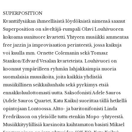
SUPERPOSITION
Kvanttifysiikan ihmeellisistä löydöksistä nimensä saanut
Superposition on säveltäjä-rumpali Olavi Louhivuoren
kokoama uunituore kvartetti. Yhtyeen musiikki ammentaa
free jazzin ja improvisaation perinteestä, jossa kaikuja
voi kuulla mm. Ornette Colemanin sekä Tomasz
Stankon/Edvard Vesalan kvarteteista. Louhivuori on
koonnut ympärilleen ryhmän lahjakkaimpia nuoria
suomalaisia muusikoita, joita kaikkia yhdistää
musiikillinen seikkailunhalu sekä pyrkimys etsiä
ennakkoluulottomasti uutta. Saksofonisti Adele Sauros
(Adele Sauros Quartet, Katu Kaiku) suorittaa tällä hetkellä
opintojaan Lontoossa. Altto- ja baritonifonisti Linda
Fredriksson on yleisölle tuttu etenkin Mopo -yhtyeestä.
Musiikkityylillisiä karsinoita kaihtamaton basisti Mikael