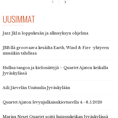
UUSIMMAT
Jazz Jkl:n loppukesän ja alkusyksyn ohjelma
JBB:llä groovaava kesäilta Earth, Wind & Fire -yhtyeen
musiikin tahdissa
Hullua tangoa ja kieloniittyjä – Quartet Ajaton keikalla
Jyväskylässä
Aili Järvelän Unituulia Jyväskylään
Quartet Ajaton levynjulkaisukiertueella 4.–8.5.2026
Marius Neset Quartet soitti huippukeikan Jyväskylässä