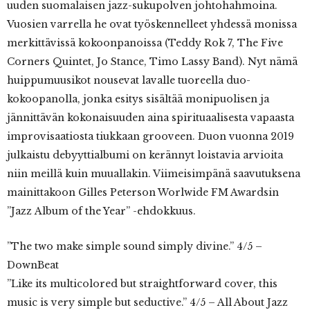
uuden suomalaisen jazz-sukupolven johtohahmoina.
Vuosien varrella he ovat työskennelleet yhdessä monissa
merkittävissä kokoonpanoissa (Teddy Rok 7, The Five
Corners Quintet, Jo Stance, Timo Lassy Band). Nyt nämä
huippumuusikot nousevat lavalle tuoreella duo-
kokoopanolla, jonka esitys sisältää monipuolisen ja
jännittävän kokonaisuuden aina spirituaalisesta vapaasta
improvisaatiosta tiukkaan grooveen. Duon vuonna 2019
julkaistu debyyttialbumi on kerännyt loistavia arvioita
niin meillä kuin muuallakin. Viimeisimpänä saavutuksena
mainittakoon Gilles Peterson Worlwide FM Awardsin
”Jazz Album of the Year” -ehdokkuus.
”The two make simple sound simply divine.” 4/5 –
DownBeat
”Like its multicolored but straightforward cover, this
music is very simple but seductive.” 4/5 – All About Jazz