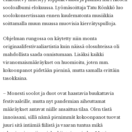
sooloalbumi elokuussa. Lyömäsoittaja Tatu Rönkkö luo
soolokonsertissaan ennen kuulematonta musiikkia
soittamalla muun muassa muovisia kierrätyspulloja.
Ohjelman rungossa on käytetty niin monta
originaalifestivaaliartistia kuin näissä olosuhteissa oli
mahdollista saada onnistumaan. Lisäksi kaikki
viranomaismääräykset on huomioitu, joten mm.
kokoonpanot pidetään pieninä, mutta samalla erittäin
tasokkaina.
– Monesti soolot ja duot ovat haastavia buukattavia
festivaaleille, mutta nyt pandemian aiheuttamat
määräykset antavat niille ansaittua tilaa. Olen tästä
innoissani, sillä nämä pienimmät kokoonpanot tuovat
juuri sitä intiimiä fiilistä ja vaaran tuntua mikä