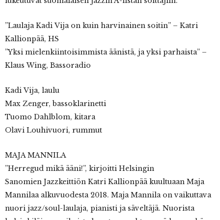
lukeutuvat suomalaisen jazzin A-listan soittajiin.
”Laulaja Kadi Vija on kuin harvinainen soitin” – Katri
Kallionpää, HS
”Yksi mielenkiintoisimmista äänistä, ja yksi parhaista” –
Klaus Wing, Bassoradio
Kadi Vija, laulu
Max Zenger, bassoklarinetti
Tuomo Dahlblom, kitara
Olavi Louhivuori, rummut
MAJA MANNILA
”Herregud mikä ääni!”, kirjoitti Helsingin
Sanomien Jazzkeittiön Katri Kallionpää kuultuaan Maja
Mannilaa alkuvuodesta 2018. Maja Mannila on vaikuttava
nuori jazz/soul-laulaja, pianisti ja säveltäjä. Nuorista