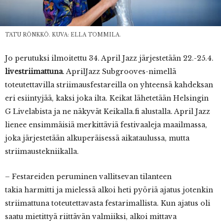
TATU RÖNKKÖ. KUVA: ELLA TOMMILA.
Jo perutuksi ilmoitettu 34. April Jazz järjestetään 22.-25.4.
livestriimattuna
. AprilJazz Subgrooves-nimellä
toteutettavilla striimausfestareilla on yhteensä kahdeksan
eri esiintyjää, kaksi joka ilta. Keikat lähetetään Helsingin
G Livelabista ja ne näkyvät Keikalla.fi alustalla. April Jazz
lienee ensimmäisiä merkittäviä festivaaleja maailmassa,
joka järjestetään alkuperäisessä aikataulussa, mutta
striimaustekniikalla.
– Festareiden peruminen vallitsevan tilanteen
takia harmitti ja mielessä alkoi heti pyöriä ajatus jotenkin
striimattuna toteutettavasta festarimallista. Kun ajatus oli
saatu mietittyä riittävän valmiiksi, alkoi mittava