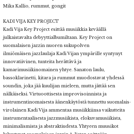
Mika Kallio, rummut, gongit
KADI VIJA KEY PROJECT
Kadi Vija Key Project esittää musiikkia keväällä
julkaistavalta debyyttialbumiltaan. Key Project on
suomalaisen jazzin nuoren sukupolven
ilmiömäisen jazzlaulaja Kadi Vijan ympärille syntynyt
innovatiivinen, tunteita herättävä ja
kamarimusiikinomainen yhtye. Sanaton laulu,
bassoklarinetti, kitara ja rummut muodostavat yhdessä
soundin, joka jää kuulijan mieleen, mutta jättää sen
nälkäiseksi. Virtuoottisesta improvisoinnista ja
instrumentinomaisesta äänenkäytöstä tunnettu suomalais-
virolainen Kadi Vija ammentaa musiikkiinsa vaikutteita
instrumentaalisesta jazzmusiikista, elokuvamusiikista,
minimalismista ja abstraktiudesta. Yhtyeen muusikot