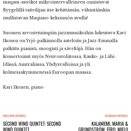
maqam-asteikot mikrointervalleineen onnistuvat
flyygelillä taiteilijan itse kehittämän, vähintäänkin
mullistavan Maqiano-keksinnön avulla!
Suomen arvostetuimpiin jazzmuusikoihin lukeutuva Kari
Ikonen on Yrjö-palkinnolla aateloitu ja Jazz-Emmalla
palkittu pianisti, moogisti ja säveltäjä. Hän on
konsertoinut myös Neuvostoliitossa, Kauko- ja Lähi-
Idässä, Australiassa, Yhdysvalloissa ja yli
kolmessakymmenessä Euroopan maassa.
Kari Ikonen, piano
EDELLINEN ARTIKKELI
SEURAAVA ARTIKKELI
SECOND WIND QUINTET: SECOND
KALANIEMI, MARIA &
WIND QUINTET
GRUNDSTRÖM, EERO: MIELO