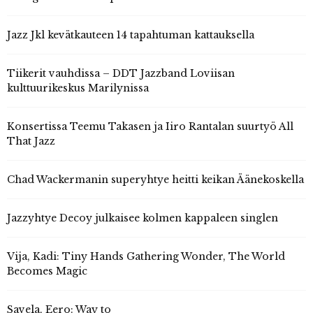
Jazz Jkl kevätkauteen 14 tapahtuman kattauksella
Tiikerit vauhdissa – DDT Jazzband Loviisan
kulttuurikeskus Marilynissa
Konsertissa Teemu Takasen ja Iiro Rantalan suurtyö All
That Jazz
Chad Wackermanin superyhtye heitti keikan Äänekoskella
Jazzyhtye Decoy julkaisee kolmen kappaleen singlen
Vija, Kadi: Tiny Hands Gathering Wonder, The World
Becomes Magic
Savela, Eero: Way to