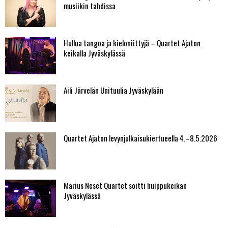
musiikin tahdissa
Hullua tangoa ja kieloniittyjä – Quartet Ajaton
keikalla Jyväskylässä
Aili Järvelän Unituulia Jyväskylään
Quartet Ajaton levynjulkaisukiertueella 4.–8.5.2026
Marius Neset Quartet soitti huippukeikan
Jyväskylässä