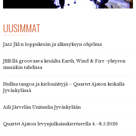
UUSIMMAT
Jazz Jkl:n loppukesän ja alkusyksyn ohjelma
JBB:llä groovaava kesäilta Earth, Wind & Fire -yhtyeen
musiikin tahdissa
Hullua tangoa ja kieloniittyjä – Quartet Ajaton keikalla
Jyväskylässä
Aili Järvelän Unituulia Jyväskylään
Quartet Ajaton levynjulkaisukiertueella 4.–8.5.2026