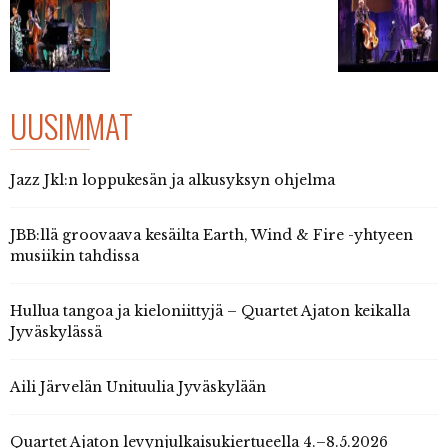
UUSIMMAT
Jazz Jkl:n loppukesän ja alkusyksyn ohjelma
JBB:llä groovaava kesäilta Earth, Wind & Fire -yhtyeen
musiikin tahdissa
Hullua tangoa ja kieloniittyjä – Quartet Ajaton keikalla
Jyväskylässä
Aili Järvelän Unituulia Jyväskylään
Quartet Ajaton levynjulkaisukiertueella 4.–8.5.2026