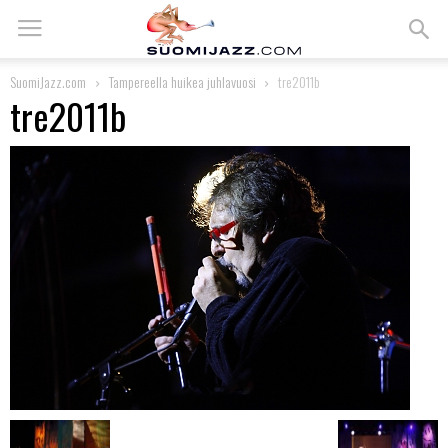
SuomiJazz.com
Tampereella huikea juhlavuosi
tre2011b
tre2011b