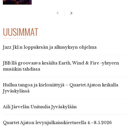
UUSIMMAT
Jazz Jkl:n loppukesän ja alkusyksyn ohjelma
JBB:llä groovaava kesäilta Earth, Wind & Fire -yhtyeen
musiikin tahdissa
Hullua tangoa ja kieloniittyjä – Quartet Ajaton keikalla
Jyväskylässä
Aili Järvelän Unituulia Jyväskylään
Quartet Ajaton levynjulkaisukiertueella 4.–8.5.2026