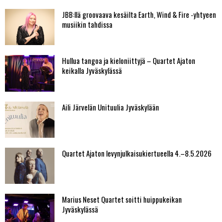
JBB:llä groovaava kesäilta Earth, Wind & Fire -yhtyeen
musiikin tahdissa
Hullua tangoa ja kieloniittyjä – Quartet Ajaton
keikalla Jyväskylässä
Aili Järvelän Unituulia Jyväskylään
Quartet Ajaton levynjulkaisukiertueella 4.–8.5.2026
Marius Neset Quartet soitti huippukeikan
Jyväskylässä