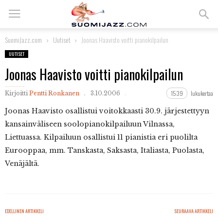
SuomiJazz.com
Uutiset
Joonas Haavisto voitti pianokilpailun
UUTISET
Joonas Haavisto voitti pianokilpailun
1539
lukukertaa
Kirjoitti
Pentti Ronkanen
3.10.2006
Joonas
Haavisto osallistui voitokkaasti 30.9. järjestettyyn
kansainväliseen soolopianokilpailuun Vilnassa,
Liettuassa. Kilpailuun osallistui 11 pianistia eri puolilta
Eurooppaa, mm. Tanskasta, Saksasta, Italiasta, Puolasta,
Venäjältä.
EDELLINEN ARTIKKELI
SEURAAVA ARTIKKELI