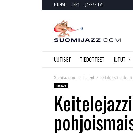
ETUSIVU
INFO
JAZZAKTIIVI!
SuomiJazz.com
UUTISET
TIEDOTTEET
JUTUT
SuomiJazz.com
Uutiset
Keitelejazzin pohjoism
UUTISET
Keitelejazz
pohjoismais