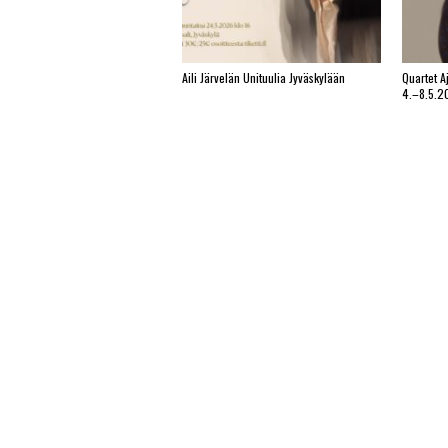
Aili Järvelän Unituulia Jyväskylään
Quartet A
4.–8.5.2