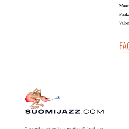
Maar
Pääka
Valon
FA
Ota meihin yhteyttä:
suomijazz@gmail.com