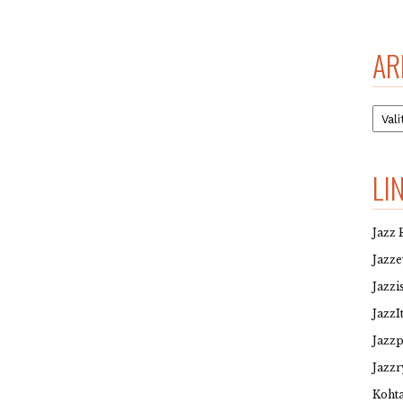
AR
Arkis
LI
Jazz 
Jazz
Jazzi
JazzI
Jazz
Jazzr
Kohta