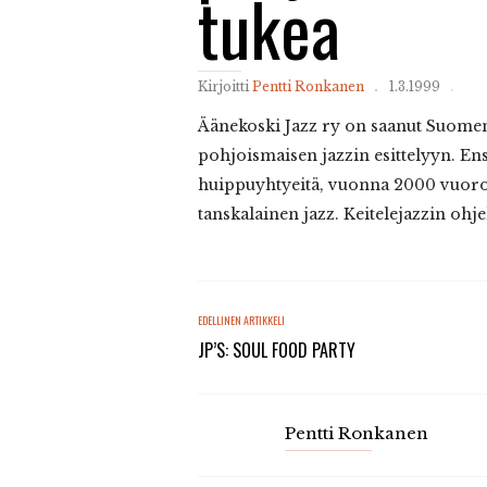
tukea
Kirjoitti
Pentti Ronkanen
1.3.1999
Äänekoski
Jazz ry on saanut Suome
pohjoismaisen jazzin esittelyyn. Ensi
huippuyhtyeitä, vuonna 2000 vuoros
tanskalainen jazz. Keitelejazzin ohje
EDELLINEN ARTIKKELI
JP’S: SOUL FOOD PARTY
Pentti Ronkanen