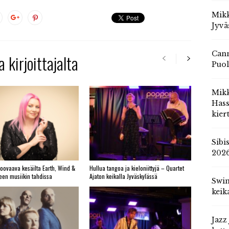
Mikk
Jyvä
Cann
 kirjoittajalta
Puol
Mik
Hass
kier
Sibi
202
roovaava kesäilta Earth, Wind &
Hullua tangoa ja kieloniittyjä – Quartet
yeen musiikin tahdissa
Ajaton keikalla Jyväskylässä
Swin
keik
Jazz