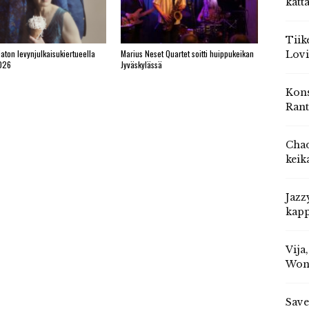
katt
Tiik
jaton levynjulkaisukiertueella
Marius Neset Quartet soitti huippukeikan
Lovi
026
Jyväskylässä
Kons
Rant
Chad
keik
Jazz
kapp
Vija
Won
Save