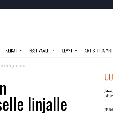
KEIKAT
FESTIVAALIT
LEVYT
ARTISTIT JA YH
aiselle linjalle tukea
UU
in
Jazz
elle linjalle
ohj
JBB: