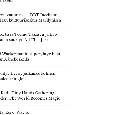
auksella
erit vauhdissa – DDT Jazzband
isan kulttuurikeskus Marilynissa
ertissa Teemu Takasen ja Iiro
alan suurtyö All That Jazz
 Wackermanin superyhtye heitti
an Äänekoskella
yhtye Decoy julkaisee kolmen
aleen singlen
, Kadi: Tiny Hands Gathering
der, The World Becomes Magic
la, Eero: Way to