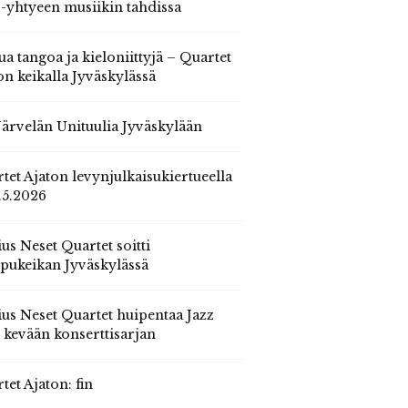
 -yhtyeen musiikin tahdissa
ua tangoa ja kieloniittyjä – Quartet
on keikalla Jyväskylässä
 Järvelän Unituulia Jyväskylään
tet Ajaton levynjulkaisukiertueella
.5.2026
us Neset Quartet soitti
pukeikan Jyväskylässä
us Neset Quartet huipentaa Jazz
n kevään konserttisarjan
tet Ajaton: fin