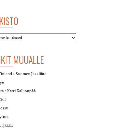
KISTO
to
NKIT MUUALLE
Finland / Suomen Jazzliitto
eye
sta / Katri Kallionpää
t365
possu
ytmit
…jazzii