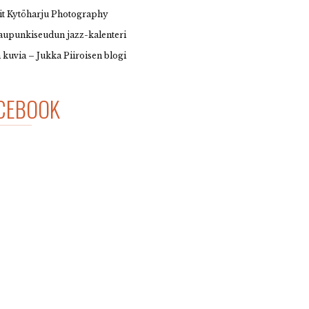
it Kytöharju Photography
upunkiseudun jazz-kalenteri
 kuvia – Jukka Piiroisen blogi
CEBOOK