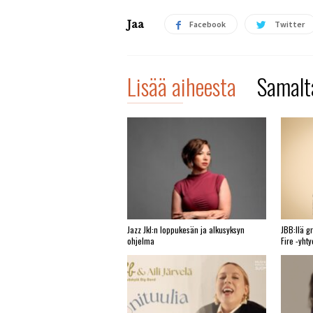
Jaa
Facebook
Twitter
Lisää aiheesta
Samalta
Jazz Jkl:n loppukesän ja alkusyksyn
JBB:llä g
ohjelma
Fire -yht