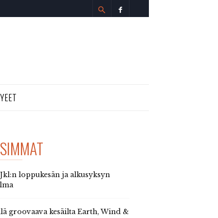
TYEET
SIMMAT
 Jkl:n loppukesän ja alkusyksyn
elma
llä groovaava kesäilta Earth, Wind &