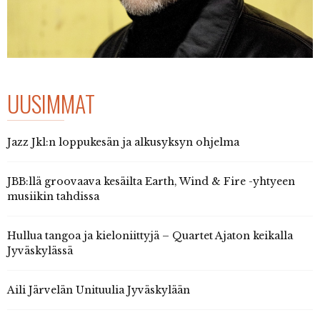
UUSIMMAT
Jazz Jkl:n loppukesän ja alkusyksyn ohjelma
JBB:llä groovaava kesäilta Earth, Wind & Fire -yhtyeen
musiikin tahdissa
Hullua tangoa ja kieloniittyjä – Quartet Ajaton keikalla
Jyväskylässä
Aili Järvelän Unituulia Jyväskylään