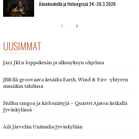
Äänekoskella ja Helsingissä 24.-26.3.2026
UUSIMMAT
Jazz Jkl:n loppukesän ja alkusyksyn ohjelma
JBB:llä groovaava kesäilta Earth, Wind & Fire -yhtyeen
musiikin tahdissa
Hullua tangoa ja kieloniittyjä – Quartet Ajaton keikalla
Jyväskylässä
Aili Järvelän Unituulia Jyväskylään