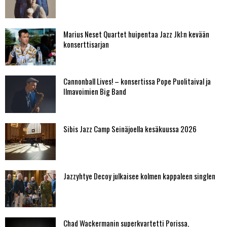
Marius Neset Quartet huipentaa Jazz Jkl:n kevään
konserttisarjan
Cannonball Lives! – konsertissa Pope Puolitaival ja
Ilmavoimien Big Band
Sibis Jazz Camp Seinäjoella kesäkuussa 2026
Jazzyhtye Decoy julkaisee kolmen kappaleen singlen
Chad Wackermanin superkvartetti Porissa,