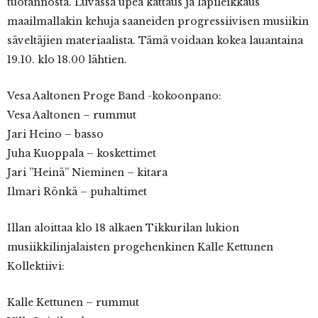
tuotannosta. Luvassa upea kattaus ja läpileikkaus
maailmallakin kehuja saaneiden progressiivisen musiikin
säveltäjien materiaalista. Tämä voidaan kokea lauantaina
19.10. klo 18.00 lähtien.
Vesa Aaltonen Proge Band -kokoonpano:
Vesa Aaltonen – rummut
Jari Heino – basso
Juha Kuoppala – koskettimet
Jari ”Heinä” Nieminen – kitara
Ilmari Rönkä – puhaltimet
Illan aloittaa klo 18 alkaen Tikkurilan lukion
musiikkilinjalaisten progehenkinen Kalle Kettunen
Kollektiivi:
Kalle Kettunen – rummut