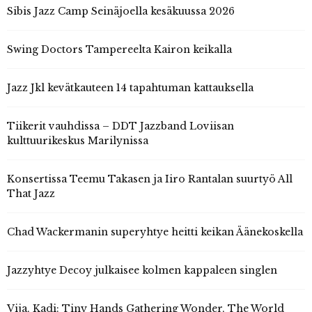
Sibis Jazz Camp Seinäjoella kesäkuussa 2026
Swing Doctors Tampereelta Kairon keikalla
Jazz Jkl kevätkauteen 14 tapahtuman kattauksella
Tiikerit vauhdissa – DDT Jazzband Loviisan
kulttuurikeskus Marilynissa
Konsertissa Teemu Takasen ja Iiro Rantalan suurtyö All
That Jazz
Chad Wackermanin superyhtye heitti keikan Äänekoskella
Jazzyhtye Decoy julkaisee kolmen kappaleen singlen
Vija, Kadi: Tiny Hands Gathering Wonder, The World