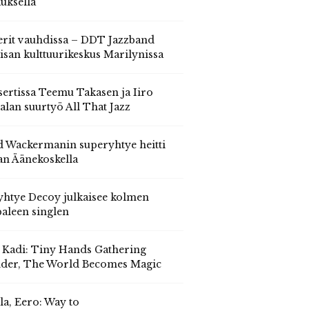
auksella
erit vauhdissa – DDT Jazzband
isan kulttuurikeskus Marilynissa
ertissa Teemu Takasen ja Iiro
alan suurtyö All That Jazz
 Wackermanin superyhtye heitti
an Äänekoskella
yhtye Decoy julkaisee kolmen
aleen singlen
, Kadi: Tiny Hands Gathering
der, The World Becomes Magic
la, Eero: Way to