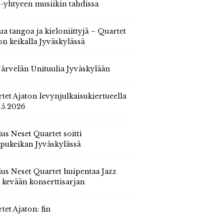
 -yhtyeen musiikin tahdissa
ua tangoa ja kieloniittyjä – Quartet
on keikalla Jyväskylässä
 Järvelän Unituulia Jyväskylään
tet Ajaton levynjulkaisukiertueella
.5.2026
us Neset Quartet soitti
pukeikan Jyväskylässä
us Neset Quartet huipentaa Jazz
n kevään konserttisarjan
tet Ajaton: fin