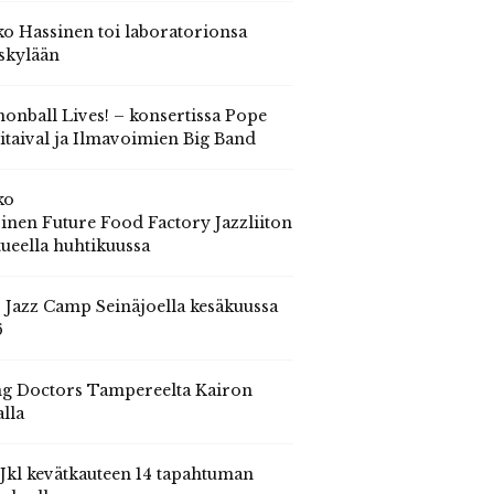
o Hassinen toi laboratorionsa
skylään
onball Lives! – konsertissa Pope
itaival ja Ilmavoimien Big Band
ko
inen Future Food Factory Jazzliiton
tueella huhtikuussa
s Jazz Camp Seinäjoella kesäkuussa
6
g Doctors Tampereelta Kairon
alla
 Jkl kevätkauteen 14 tapahtuman