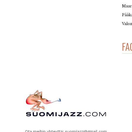
Maar
Pääka
Valon
FA
Ota meihin yhteyttä:
suomijazz@gmail.com