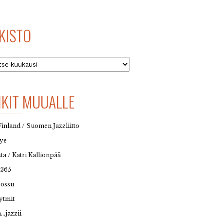
KISTO
to
NKIT MUUALLE
Finland / Suomen Jazzliitto
eye
sta / Katri Kallionpää
t365
possu
ytmit
…jazzii