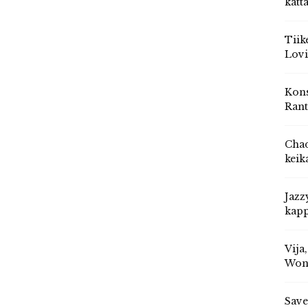
katt
Tiik
Lovi
Kons
Rant
Chad
keik
Jazz
kapp
Vija
Won
Save