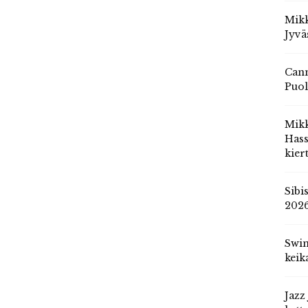
Mikk
Jyvä
Cann
Puol
Mik
Hass
kier
Sibi
202
Swin
keik
Jazz