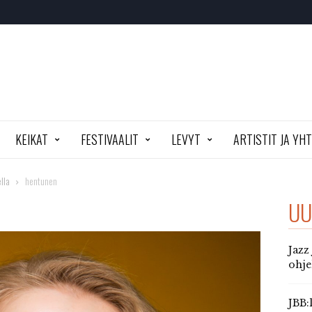
KEIKAT
FESTIVAALIT
LEVYT
ARTISTIT JA YH
lla
hentunen
UU
Jazz
ohj
JBB: