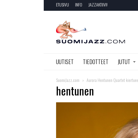
ETUSIVU
INFO
JAZZAKTIIVI!
SuomiJazz.com
UUTISET
TIEDOTTEET
JUTUT
SuomiJazz.com
Aurora Hentunen Quartet kiertuee
hentunen