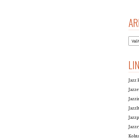
AR
Arkis
LI
Jazz 
Jazz
Jazzi
JazzI
Jazz
Jazzr
Kohta