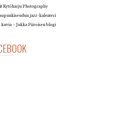
it Kytöharju Photography
upunkiseudun jazz-kalenteri
 kuvia – Jukka Piiroisen blogi
CEBOOK