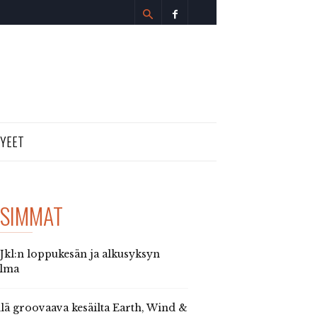
TYEET
SIMMAT
 Jkl:n loppukesän ja alkusyksyn
elma
llä groovaava kesäilta Earth, Wind &