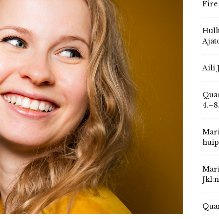
Fire
Hull
Ajat
Aili
Quar
4.–8
Mari
huip
Mari
Jkl:
Quar