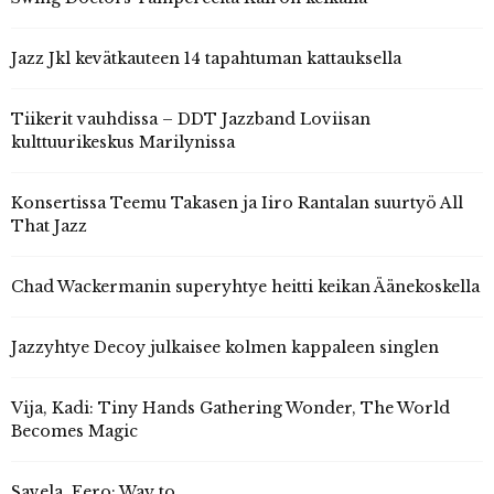
Jazz Jkl kevätkauteen 14 tapahtuman kattauksella
Tiikerit vauhdissa – DDT Jazzband Loviisan
kulttuurikeskus Marilynissa
Konsertissa Teemu Takasen ja Iiro Rantalan suurtyö All
That Jazz
Chad Wackermanin superyhtye heitti keikan Äänekoskella
Jazzyhtye Decoy julkaisee kolmen kappaleen singlen
Vija, Kadi: Tiny Hands Gathering Wonder, The World
Becomes Magic
Savela, Eero: Way to