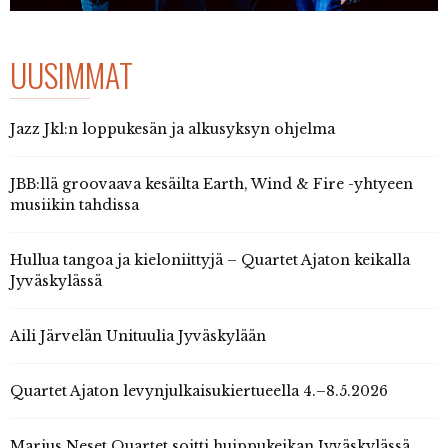
UUSIMMAT
Jazz Jkl:n loppukesän ja alkusyksyn ohjelma
JBB:llä groovaava kesäilta Earth, Wind & Fire -yhtyeen
musiikin tahdissa
Hullua tangoa ja kieloniittyjä – Quartet Ajaton keikalla
Jyväskylässä
Aili Järvelän Unituulia Jyväskylään
Quartet Ajaton levynjulkaisukiertueella 4.–8.5.2026
Marius Neset Quartet soitti huippukeikan Jyväskylässä