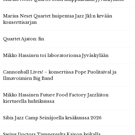
Marius Neset Quartet huipentaa Jazz Jkl:n kevään
konserttisarjan
Quartet Ajaton: fin
Mikko Hassinen toi laboratorionsa Jyväskylään
Cannonball Lives! – konsertissa Pope Puolitaival ja
Ilmavoimien Big Band
Mikko Hassinen Future Food Factory Jazzliiton
kiertueella huhtikuussa
Sibis Jazz Camp Seinäjoella kesäkuussa 2026
Swing Doctors Tampereelta Kairon keikalla