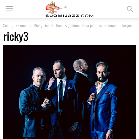
SuomiJazz.com
Ricky-Tick Big Band & Julkinen Sana julkaisee kolmannen levynsä
ricky3