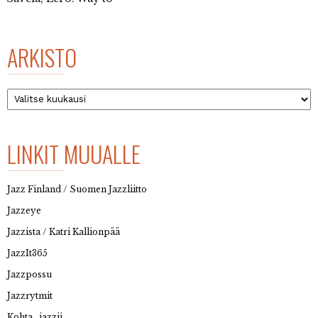
ARKISTO
Arkisto
LINKIT MUUALLE
Jazz Finland / Suomen Jazzliitto
Jazzeye
Jazzista / Katri Kallionpää
JazzIt365
Jazzpossu
Jazzrytmit
Kohta…jazzii