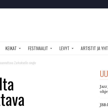
KEIKAT
FESTIVAALIT
LEVYT
ARTISTIT JA YH
aannuttava Zarkukselle-single
UU
lta
Jazz
tava
ohj
JBB: