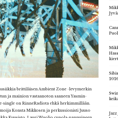
Mikk
Jyvä
Cann
Puol
Mik
Hass
kier
Sibi
202
musiikkia brittiläisen Ambient Zone -levymerkin
Swin
stun ja mainion vastaanoton saaneen Yasmin-
keik
lle-single on RinneRadiota ehkä herkimmillään.
lmoija Konsta Mikkosen ja perkussionisti Juuso
Jazz
Pekka Kuusisto, Lauri Wuolio cupola-pannuineen