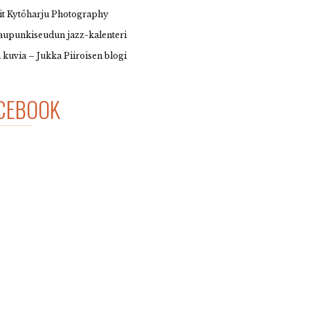
it Kytöharju Photography
upunkiseudun jazz-kalenteri
 kuvia – Jukka Piiroisen blogi
CEBOOK