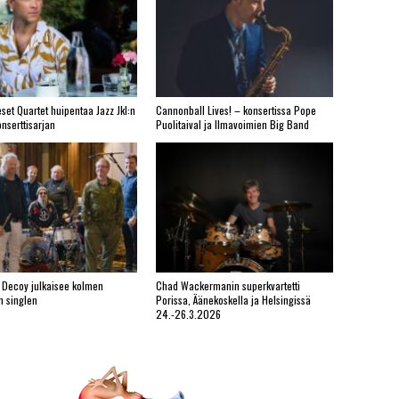
set Quartet huipentaa Jazz Jkl:n
Cannonball Lives! – konsertissa Pope
nserttisarjan
Puolitaival ja Ilmavoimien Big Band
 Decoy julkaisee kolmen
Chad Wackermanin superkvartetti
n singlen
Porissa, Äänekoskella ja Helsingissä
24.-26.3.2026