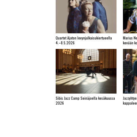
Quartet Ajaton levynjulkaisukiertueella
Marius Ne
4.–8.5.2026
kevään ko
Sibis Jazz Camp Seinäjoella kesäkuussa
Jazzyhtye
2026
kappalee