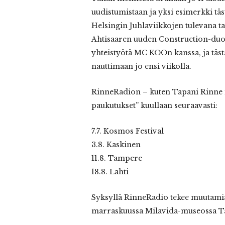
uudistumistaan ja yksi esimerkki t
Helsingin Juhlaviikkojen tulevana t
Ahtisaaren uuden Construction-duon
yhteistyötä MC KOOn kanssa, ja täst
nauttimaan jo ensi viikolla.
RinneRadion – kuten Tapani Rinne i
paukutukset” kuullaan seuraavasti:
7.7. Kosmos Festival
3.8. Kaskinen
11.8. Tampere
18.8. Lahti
Syksyllä RinneRadio tekee muutamia
marraskuussa Milavida-museossa Tam