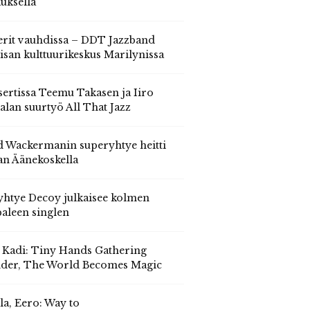
auksella
erit vauhdissa – DDT Jazzband
isan kulttuurikeskus Marilynissa
ertissa Teemu Takasen ja Iiro
alan suurtyö All That Jazz
 Wackermanin superyhtye heitti
an Äänekoskella
yhtye Decoy julkaisee kolmen
aleen singlen
, Kadi: Tiny Hands Gathering
der, The World Becomes Magic
la, Eero: Way to