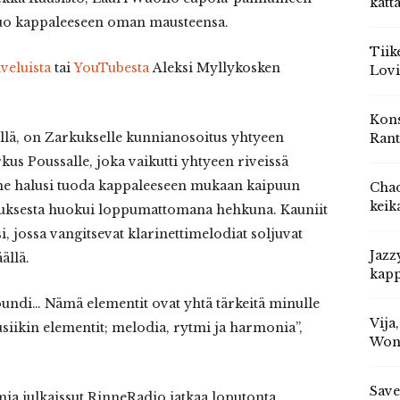
katt
tuo kappaleeseen oman mausteensa.
Tiik
veluista
tai
YouTubesta
Aleksi Myllykosken
Lovi
Kons
llä, on Zarkukselle kunnianosoitus yhtyeen
Rant
us Poussalle, joka vaikutti yhtyeen riveissä
ne halusi tuoda kappaleeseen mukaan kaipuun
Chad
keik
Zarkuksesta huokui loppumattomana hehkuna. Kauniit
i, jossa vangitsevat klarinettimelodiat soljuvat
Jazz
ällä.
kapp
 soundi… Nämä elementit ovat yhtä tärkeitä minulle
Vija
usiikin elementit; melodia, rytmi ja harmonia”,
Won
Save
ia julkaissut RinneRadio jatkaa loputonta