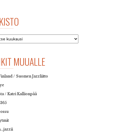
KISTO
to
NKIT MUUALLE
Finland / Suomen Jazzliitto
eye
sta / Katri Kallionpää
t365
possu
ytmit
…jazzii