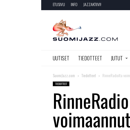
ETUSIVU
INFO
JAZZAKTIIVI!
SuomiJazz.com
UUTISET
TIEDOTTEET
JUTUT
SuomiJazz.com
Tiedotteet
RinneRadiolta voim
TIEDOTTEET
RinneRadio
voimaannut