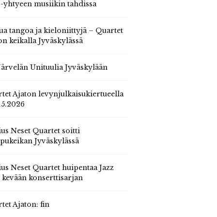
 -yhtyeen musiikin tahdissa
ua tangoa ja kieloniittyjä – Quartet
on keikalla Jyväskylässä
 Järvelän Unituulia Jyväskylään
tet Ajaton levynjulkaisukiertueella
.5.2026
us Neset Quartet soitti
pukeikan Jyväskylässä
us Neset Quartet huipentaa Jazz
n kevään konserttisarjan
tet Ajaton: fin