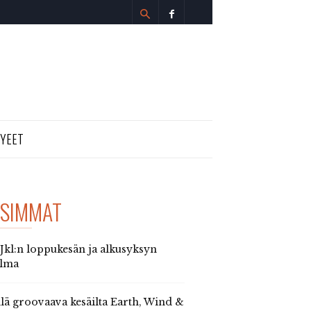
TYEET
SIMMAT
 Jkl:n loppukesän ja alkusyksyn
elma
llä groovaava kesäilta Earth, Wind &