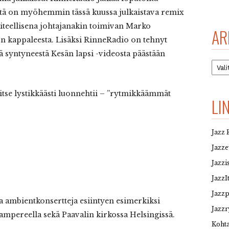
ästä on myöhemmin tässä kuussa julkaistava remix
aiteellisena johtajanakin toimivan Marko
AR
 kappaleesta. Lisäksi RinneRadio on tehnyt
ä syntyneestä Kesän lapsi -videosta päästään
Arkis
tse lystikkäästi luonnehtii – ”rytmikkäämmät
LI
Jazz 
Jazz
Jazzi
JazzI
Jazz
 ambientkonsertteja esiintyen esimerkiksi
Jazzr
pereella sekä Paavalin kirkossa Helsingissä.
Kohta