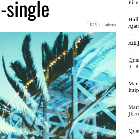
-single
Fire
Hull
1728
lukukertaa
Ajat
Aili
Quar
4.–8
Mari
huip
Mari
Jkl:
Quar