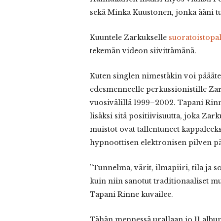
sekä Minka Kuustonen, jonka ääni 
Kuuntele Zarkukselle
suoratoistopal
tekemän videon siivittämänä.
Kuten singlen nimestäkin voi päääte
edesmenneelle perkussionistille Zark
vuosivälillä 1999–2002. Tapani Rin
lisäksi sitä positiivisuutta, joka 
muistot ovat tallentuneet kappaleeks
hypnoottisen elektronisen pilven pä
”Tunnelma, värit, ilmapiiri, tila ja
kuin niin sanotut traditionaaliset m
Tapani Rinne kuvailee.
Tähän mennessä urallaan jo 11 album