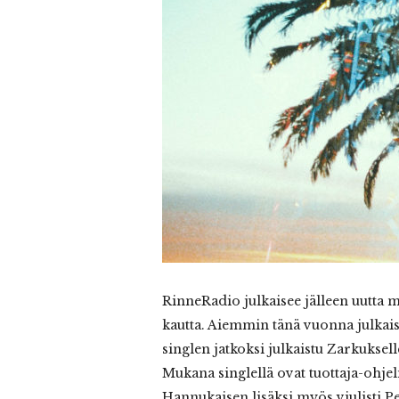
RinneRadio julkaisee jälleen uutta 
kautta. Aiemmin tänä vuonna julkai
singlen jatkoksi julkaistu Zarkukse
Mukana singlellä ovat tuottaja-ohje
Hannukaisen lisäksi myös viulisti 