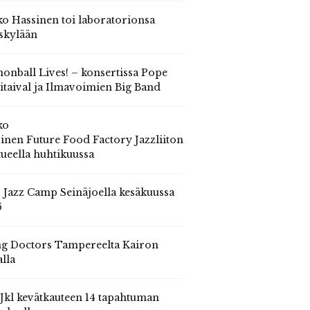
o Hassinen toi laboratorionsa
skylään
onball Lives! – konsertissa Pope
itaival ja Ilmavoimien Big Band
ko
inen Future Food Factory Jazzliiton
tueella huhtikuussa
s Jazz Camp Seinäjoella kesäkuussa
6
g Doctors Tampereelta Kairon
alla
 Jkl kevätkauteen 14 tapahtuman