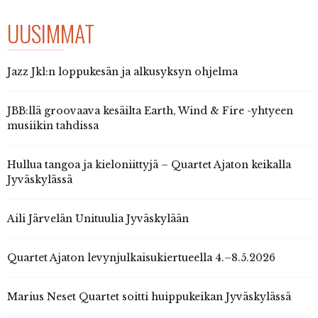
UUSIMMAT
Jazz Jkl:n loppukesän ja alkusyksyn ohjelma
JBB:llä groovaava kesäilta Earth, Wind & Fire -yhtyeen
musiikin tahdissa
Hullua tangoa ja kieloniittyjä – Quartet Ajaton keikalla
Jyväskylässä
Aili Järvelän Unituulia Jyväskylään
Quartet Ajaton levynjulkaisukiertueella 4.–8.5.2026
Marius Neset Quartet soitti huippukeikan Jyväskylässä