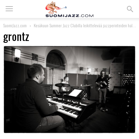
SuomiJazz.com
Kesäkuun Summer Jazz Clubilla leikittelevää jazzperinteiden hallintaa
grontz