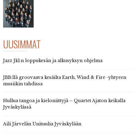
UUSIMMAT
Jazz Jkl:n loppukesän ja alkusyksyn ohjelma
JBB:llä groovaava kesäilta Earth, Wind & Fire -yhtyeen
musiikin tahdissa
Hullua tangoa ja kieloniittyjä – Quartet Ajaton keikalla
Jyväskylässä
Aili Järvelän Unituulia Jyväskylään