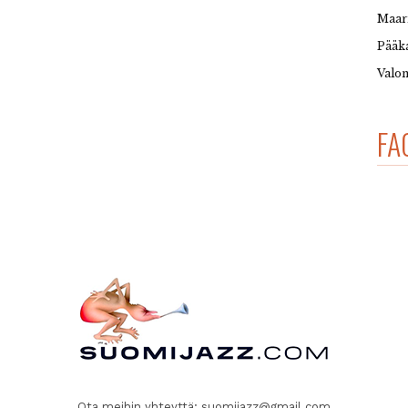
Maar
Pääka
Valon
FA
Ota meihin yhteyttä:
suomijazz@gmail.com