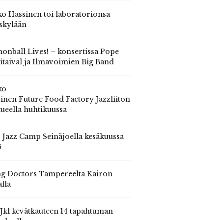
o Hassinen toi laboratorionsa
skylään
onball Lives! – konsertissa Pope
itaival ja Ilmavoimien Big Band
ko
inen Future Food Factory Jazzliiton
tueella huhtikuussa
s Jazz Camp Seinäjoella kesäkuussa
6
g Doctors Tampereelta Kairon
alla
 Jkl kevätkauteen 14 tapahtuman