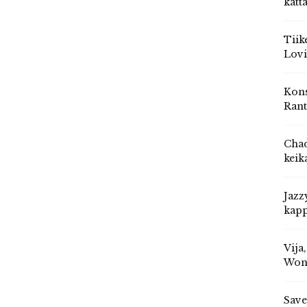
katt
Tiik
Lovi
Kons
Rant
Chad
keik
Jazz
kapp
Vija
Won
Save