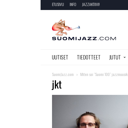
ETUSIVU
INFO
JAZZAKTIIVI!
SuomiJazz.com
UUTISET
TIEDOTTEET
JUTUT
SuomiJazz.com
Miten soi ”Suomi 100” jazzmuusi
jkt