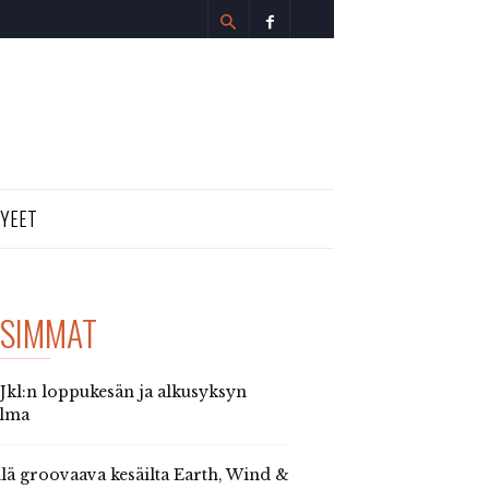
TYEET
SIMMAT
 Jkl:n loppukesän ja alkusyksyn
elma
llä groovaava kesäilta Earth, Wind &