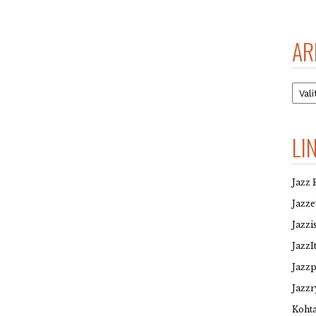
AR
Arkis
LI
Jazz 
Jazz
Jazzi
JazzI
Jazz
Jazzr
Kohta