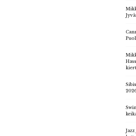
Mikk
Jyvä
Cann
Puol
Mik
Hass
kier
Sibi
202
Swin
keik
Jazz