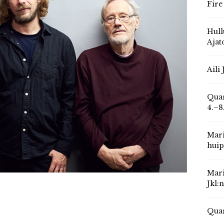
Fire
Hull
Ajat
Aili
Quar
4.–8
Mari
huip
Mari
Jkl:
Quar