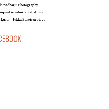
it Kytöharju Photography
upunkiseudun jazz-kalenteri
 kuvia – Jukka Piiroisen blogi
CEBOOK