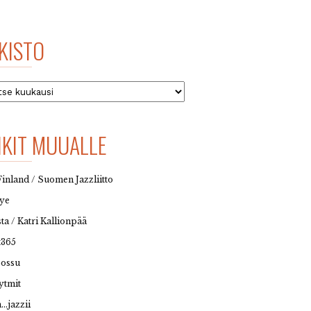
KISTO
to
NKIT MUUALLE
Finland / Suomen Jazzliitto
eye
sta / Katri Kallionpää
t365
possu
ytmit
…jazzii