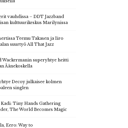
auksella
erit vauhdissa – DDT Jazzband
isan kulttuurikeskus Marilynissa
ertissa Teemu Takasen ja Iiro
alan suurtyö All That Jazz
 Wackermanin superyhtye heitti
an Äänekoskella
yhtye Decoy julkaisee kolmen
aleen singlen
, Kadi: Tiny Hands Gathering
der, The World Becomes Magic
la, Eero: Way to