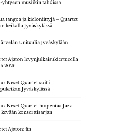
 -yhtyeen musiikin tahdissa
ua tangoa ja kieloniittyjä – Quartet
on keikalla Jyväskylässä
 Järvelän Unituulia Jyväskylään
tet Ajaton levynjulkaisukiertueella
.5.2026
us Neset Quartet soitti
pukeikan Jyväskylässä
us Neset Quartet huipentaa Jazz
n kevään konserttisarjan
tet Ajaton: fin