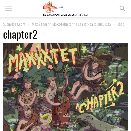
SuomiJazz.com
Max Zengerin Maxxxtetin tarina saa jatkoa joulukuussa
chapter2
chapter2