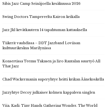
Sibis Jazz Camp Seinäjoella kesäkuussa 2026
Swing Doctors Tampereelta Kairon keikalla
Jazz Jkl kevätkauteen 14 tapahtuman kattauksella
Tiikerit vauhdissa – DDT Jazzband Loviisan
kulttuurikeskus Marilynissa
Konsertissa Teemu Takasen ja Iiro Rantalan suurtyö All
That Jazz
Chad Wackermanin superyhtye heitti keikan Äänekoskella
Jazzyhtye Decoy julkaisee kolmen kappaleen singlen
Vija, Kadi: Tiny Hands Gathering Wonder, The World