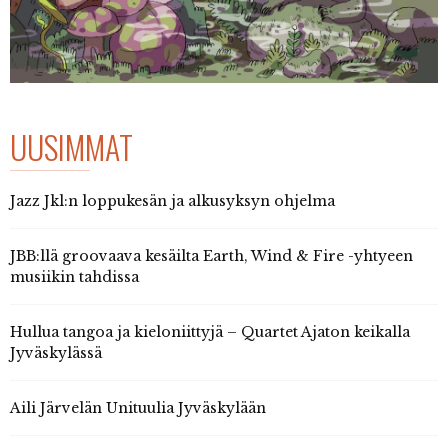
UUSIMMAT
Jazz Jkl:n loppukesän ja alkusyksyn ohjelma
JBB:llä groovaava kesäilta Earth, Wind & Fire -yhtyeen
musiikin tahdissa
Hullua tangoa ja kieloniittyjä – Quartet Ajaton keikalla
Jyväskylässä
Aili Järvelän Unituulia Jyväskylään