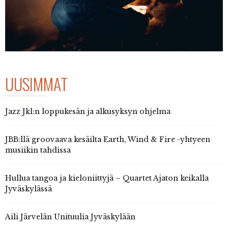
UUSIMMAT
Jazz Jkl:n loppukesän ja alkusyksyn ohjelma
JBB:llä groovaava kesäilta Earth, Wind & Fire -yhtyeen
musiikin tahdissa
Hullua tangoa ja kieloniittyjä – Quartet Ajaton keikalla
Jyväskylässä
Aili Järvelän Unituulia Jyväskylään