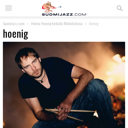
SuomiJazz.com
Huima Hoenig keikalla Malmitalossa
hoenig
hoenig