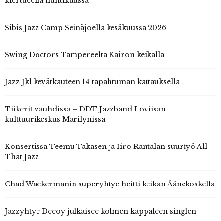
kiertueella huhtikuussa
Sibis Jazz Camp Seinäjoella kesäkuussa 2026
Swing Doctors Tampereelta Kairon keikalla
Jazz Jkl kevätkauteen 14 tapahtuman kattauksella
Tiikerit vauhdissa – DDT Jazzband Loviisan
kulttuurikeskus Marilynissa
Konsertissa Teemu Takasen ja Iiro Rantalan suurtyö All
That Jazz
Chad Wackermanin superyhtye heitti keikan Äänekoskella
Jazzyhtye Decoy julkaisee kolmen kappaleen singlen