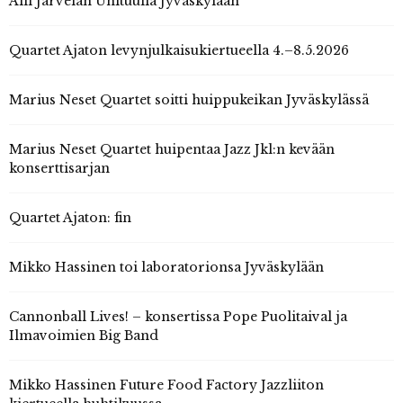
Aili Järvelän Unituulia Jyväskylään
Quartet Ajaton levynjulkaisukiertueella 4.–8.5.2026
Marius Neset Quartet soitti huippukeikan Jyväskylässä
Marius Neset Quartet huipentaa Jazz Jkl:n kevään
konserttisarjan
Quartet Ajaton: fin
Mikko Hassinen toi laboratorionsa Jyväskylään
Cannonball Lives! – konsertissa Pope Puolitaival ja
Ilmavoimien Big Band
Mikko Hassinen Future Food Factory Jazzliiton