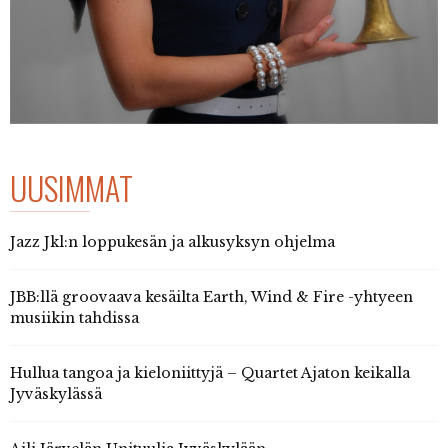
UUSIMMAT
Jazz Jkl:n loppukesän ja alkusyksyn ohjelma
JBB:llä groovaava kesäilta Earth, Wind & Fire -yhtyeen
musiikin tahdissa
Hullua tangoa ja kieloniittyjä – Quartet Ajaton keikalla
Jyväskylässä