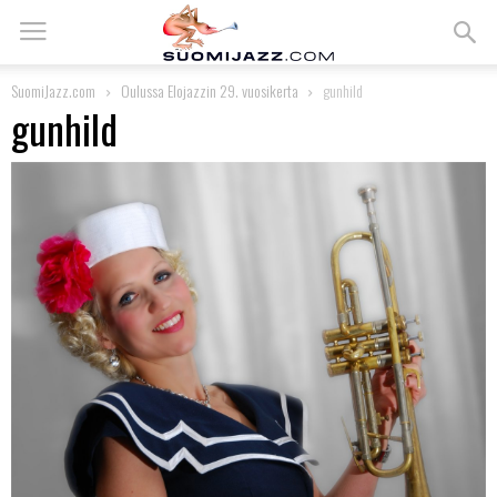
SuomiJazz.com
Oulussa Elojazzin 29. vuosikerta
gunhild
gunhild