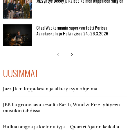
Jazzyhtye Decoy julkaisee kolmen kappaleen singlen
Chad Wackermanin superkvartetti Porissa,
Äänekoskella ja Helsingissä 24.-26.3.2026
UUSIMMAT
Jazz Jkl:n loppukesän ja alkusyksyn ohjelma
JBB:llä groovaava kesäilta Earth, Wind & Fire -yhtyeen
musiikin tahdissa
Hullua tangoa ja kieloniittyjä – Quartet Ajaton keikalla