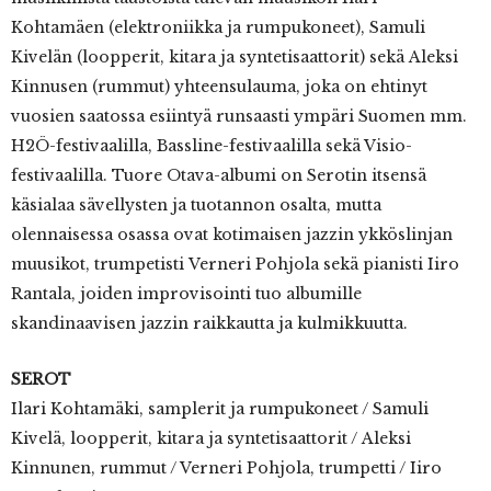
Kohtamäen (elektroniikka ja rumpukoneet), Samuli
Kivelän (loopperit, kitara ja syntetisaattorit) sekä Aleksi
Kinnusen (rummut) yhteensulauma, joka on ehtinyt
vuosien saatossa esiintyä runsaasti ympäri Suomen mm.
H2Ö-festivaalilla, Bassline-festivaalilla sekä Visio-
festivaalilla. Tuore Otava-albumi on Serotin itsensä
käsialaa sävellysten ja tuotannon osalta, mutta
olennaisessa osassa ovat kotimaisen jazzin ykköslinjan
muusikot, trumpetisti Verneri Pohjola sekä pianisti Iiro
Rantala, joiden improvisointi tuo albumille
skandinaavisen jazzin raikkautta ja kulmikkuutta.
SEROT
Ilari Kohtamäki, samplerit ja rumpukoneet / Samuli
Kivelä, loopperit, kitara ja syntetisaattorit / Aleksi
Kinnunen, rummut / Verneri Pohjola, trumpetti / Iiro