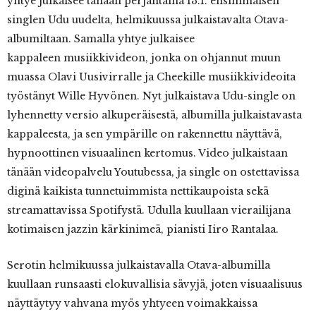
yhtye julkaisee tänään perjantaina 13.1. ensimmäisen
singlen Udu uudelta, helmikuussa julkaistavalta Otava-
albumiltaan. Samalla yhtye julkaisee
kappaleen musiikkivideon, jonka on ohjannut muun
muassa Olavi Uusivirralle ja Cheekille musiikkivideoita
työstänyt Wille Hyvönen. Nyt julkaistava Udu-single on
lyhennetty versio alkuperäisestä, albumilla julkaistavasta
kappaleesta, ja sen ympärille on rakennettu näyttävä,
hypnoottinen visuaalinen kertomus. Video julkaistaan
tänään videopalvelu Youtubessa, ja single on ostettavissa
diginä kaikista tunnetuimmista nettikaupoista sekä
streamattavissa Spotifystä. Udulla kuullaan vierailijana
kotimaisen jazzin kärkinimeä, pianisti Iiro Rantalaa.
Serotin helmikuussa julkaistavalla Otava-albumilla
kuullaan runsaasti elokuvallisia sävyjä, joten visuaalisuus
näyttäytyy vahvana myös yhtyeen voimakkaissa