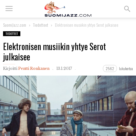
SuomiJazz.com
Tiedotteet
Elektronisen musiikin yhtye Serot julkaisee
TIEDOTTEET
Elektronisen musiikin yhtye Serot
julkaisee
2562
lukukertaa
Kirjoitti
Pentti Ronkanen
13.1.2017