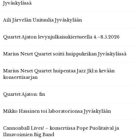
Jyväskylässä
Aili Järvelän Unituulia Jyväskylään
Quartet Ajaton levynjulkaisukiertueella 4.–8.5.2026
Marius Neset Quartet soitti huippukeikan Jyväskylässä
Marius Neset Quartet huipentaa Jazz Jkl:n kevään
konserttisarjan
Quartet Ajaton: fin
Mikko Hassinen toi laboratorionsa Jyväskylään
Cannonball Lives! – konsertissa Pope Puolitaival ja
Ilmavoimien Big Band