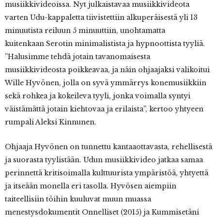
musiikkivideoissa. Nyt julkaistavaa musiikkivideota
varten Udu-kappaletta tiivistettiin alkuperäisestä yli 13
minuutista reiluun 5 minuuttiin, unohtamatta
kuitenkaan Serotin minimalistista ja hypnoottista tyyliä.
”Halusimme tehdä jotain tavanomaisesta
musiikkivideosta poikkeavaa, ja näin ohjaajaksi valikoitui
Wille Hyvönen, jolla on syvä ymmärrys konemusiikkiin
sekä rohkea ja kokeileva tyyli, jonka voimalla syntyi
väistämättä jotain kiehtovaa ja erilaista”, kertoo yhtyeen
rumpali Aleksi Kinnunen.
Ohjaaja Hyvönen on tunnettu kantaaottavasta, rehellisestä
ja suorasta tyylistään. Udun musiikkivideo jatkaa samaa
perinnettä kritisoimalla kulttuurista ympäristöä, yhtyettä
ja itseään monella eri tasolla. Hyvösen aiempiin
taiteellisiin töihin kuuluvat muun muassa
menestysdokumentit Onnelliset (2015) ja Kummisetäni