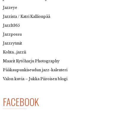
Jazzeye
Jazzista / Katri Kallionpää
JazzIt365
Jazzpossu
Jazzrytmit
Kohta…jazzii
Maarit Kytöharju Photography
Pääkaupunkiseudun jazz-kalenteri
Valon kuvia – Jukka Piiroisen blogi
FACEBOOK