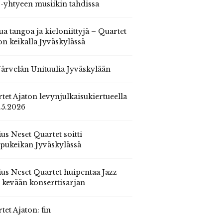
 -yhtyeen musiikin tahdissa
ua tangoa ja kieloniittyjä – Quartet
on keikalla Jyväskylässä
 Järvelän Unituulia Jyväskylään
tet Ajaton levynjulkaisukiertueella
.5.2026
us Neset Quartet soitti
pukeikan Jyväskylässä
us Neset Quartet huipentaa Jazz
n kevään konserttisarjan
tet Ajaton: fin