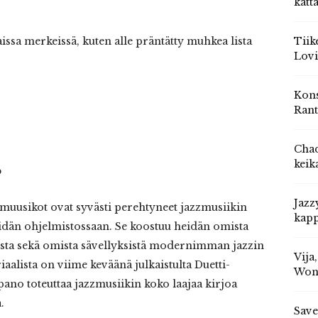
katt
Tiik
ssa merkeissä, kuten alle präntätty muhkea lista
Lovi
Kons
Rant
Chad
keik
o
Jazz
t muusikot ovat syvästi perehtyneet jazzmusiikin
kapp
eidän ohjelmistossaan. Se koostuu heidän omista
eista sekä omista sävellyksistä modernimman jazzin
Vija
riaalista on viime keväänä julkaistulta Duetti-
Won
ano toteuttaa jazzmusiikin koko laajaa kirjoa
.
Save