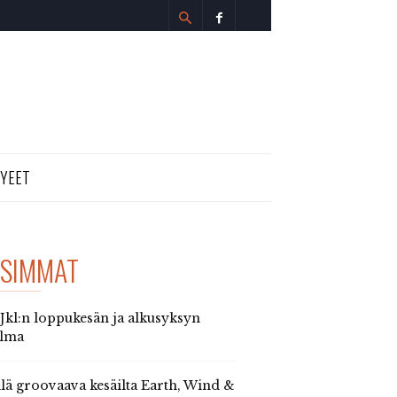
TYEET
SIMMAT
 Jkl:n loppukesän ja alkusyksyn
elma
llä groovaava kesäilta Earth, Wind &