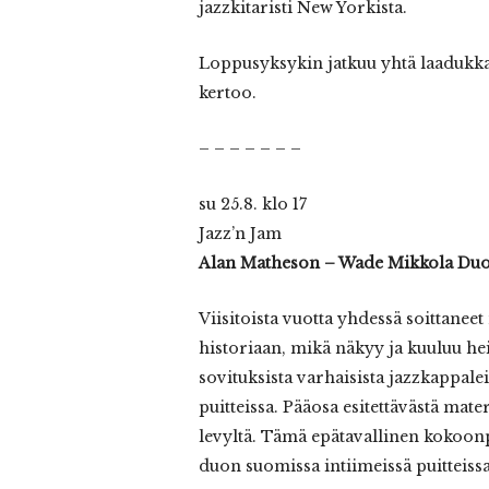
jazzkitaristi New Yorkista.
Loppusyksykin jatkuu yhtä laadukkai
kertoo.
– – – – – – –
su 25.8. klo 17
Jazz’n Jam
Alan Matheson – Wade Mikkola Du
Viisitoista vuotta yhdessä soittanee
historiaan, mikä näkyy ja kuuluu h
sovituksista varhaisista jazzkappal
puitteissa. Pääosa esitettävästä mate
levyltä. Tämä epätavallinen kokoonp
duon suomissa intiimeissä puitteissa