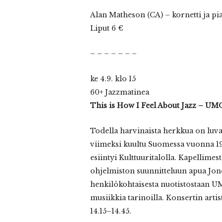
Alan Matheson (CA) – kornetti ja p
Liput 6 €
– – – – – – –
ke 4.9. klo 15
60+ Jazzmatinea
This is How I Feel About Jazz – UM
Todella harvinaista herkkua on luvas
viimeksi kuultu Suomessa vuonna 19
esiintyi Kulttuuritalolla. Kapellimes
ohjelmiston suunnitteluun apua Jones
henkilökohtaisesta nuotistostaan UM
musiikkia tarinoilla. Konsertin artis
14.15–14.45.