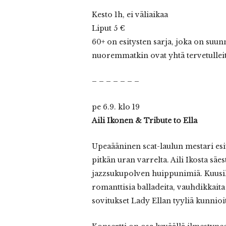
Kesto 1h, ei väliaikaa
Liput 5 €
60+ on esitysten sarja, joka on suunni
nuoremmatkin ovat yhtä tervetullei
– – – – – – –
pe 6.9. klo 19
Aili Ikonen & Tribute to Ella
Upeaääninen scat-laulun mestari es
pitkän uran varrelta. Aili Ikosta sä
jazzsukupolven huippunimiä. Kuusih
romanttisia balladeita, vauhdikkait
sovitukset Lady Ellan tyyliä kunnioi