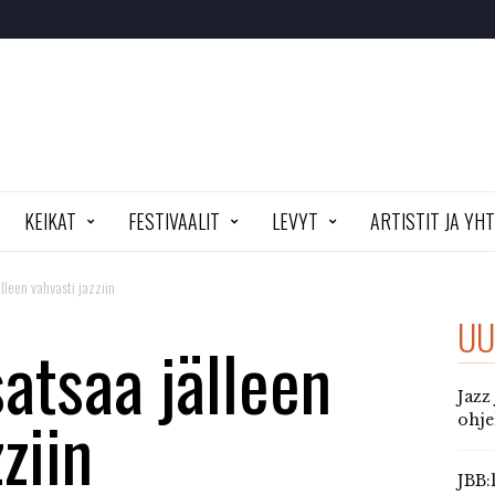
KEIKAT
FESTIVAALIT
LEVYT
ARTISTIT JA YH
lleen vahvasti jazziin
UU
atsaa jälleen
Jazz
ziin
ohj
JBB: