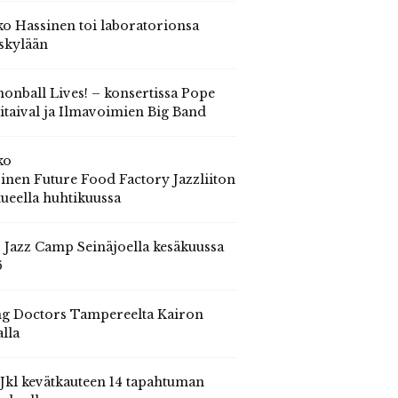
o Hassinen toi laboratorionsa
skylään
onball Lives! – konsertissa Pope
itaival ja Ilmavoimien Big Band
ko
inen Future Food Factory Jazzliiton
tueella huhtikuussa
s Jazz Camp Seinäjoella kesäkuussa
6
g Doctors Tampereelta Kairon
alla
 Jkl kevätkauteen 14 tapahtuman