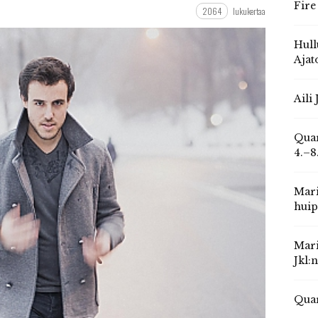
Fire
2064
lukukertaa
Hull
Ajat
Aili
Quar
4.–8
Mari
huip
Mari
Jkl:
Quar