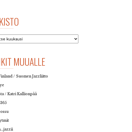
KISTO
to
NKIT MUUALLE
Finland / Suomen Jazzliitto
eye
sta / Katri Kallionpää
t365
possu
ytmit
…jazzii