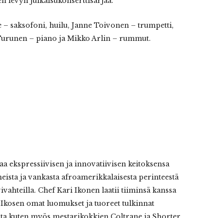
n levyn julkaisukonserttisarjaa.
e – saksofoni, huilu, Janne Toivonen – trumpetti,
Turunen – piano ja Mikko Arlin – rummut.
aa ekspressiivisen ja innovatiivisen keitoksensa
eista ja vankasta afroamerikkalaisesta perinteestä
vahteilla. Chef Kari Ikonen laatii tiiminsä kanssa
 Ikosen omat luomukset ja tuoreet tulkinnat
ista kuten myös mestarikokkien Coltrane ja Shorter