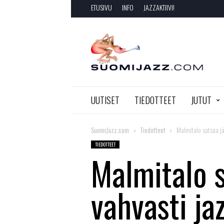
ETUSIVU
INFO
JAZZAKTIIVI!
SuomiJazz.com
UUTISET
TIEDOTTEET
JUTUT
SuomiJazz.com
Tiedotteet
Malmitalo satsaa jä
TIEDOTTEET
Malmitalo s
vahvasti jaz