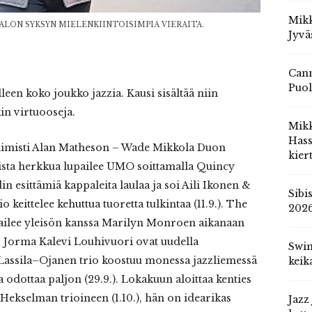
Mikk
LON SYKSYN MIELENKIINTOISIMPIA VIERAITA.
Jyvä
Cann
Puol
een koko joukko jazzia. Kausi sisältää niin
in virtuooseja.
Mik
Hass
ntiimisti Alan Matheson – Wade Mikkola Duon
kier
aista herkkua lupailee UMO soittamalla Quincy
din esittämiä kappaleita laulaa ja soi Aili Ikonen &
Sibi
io keittelee kehuttua tuoretta tulkintaa (11.9.). The
202
ttailee yleisön kanssa Marilyn Monroen aikanaan
 & Jorma Kalevi Louhivuori ovat uudella
Swin
a–Lassila–Ojanen trio koostuu monessa jazzliemessä
keik
pa odottaa paljon (29.9.). Lokakuun aloittaa kenties
 Hekselman trioineen (1.10.), hän on idearikas
Jazz