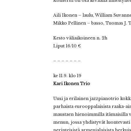
Konsertti on osa keväällä ilmestynee
Aili Ikonen – laulu, William Suvann
Mikko Pellinen – basso, Tuomas J. 
Kesto väliaikoineen n. 2h
Liput 16/10 €
– – – – – – –
ke 11.9. klo 19
Kari Ikonen Trio
Uusi ja erilainen jazzpianotrio kokk
parhaista eurooppalaisista raaka-ain
maustaen hienoimmilla itämaisilla vi
menun, jossa yhdistyvät luontevasti
perinteisistä armenialaisista herku