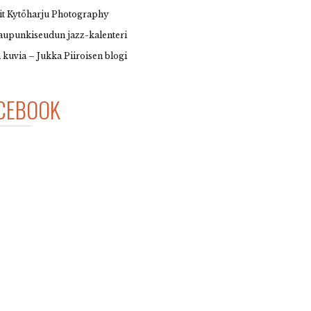
it Kytöharju Photography
upunkiseudun jazz-kalenteri
 kuvia – Jukka Piiroisen blogi
CEBOOK