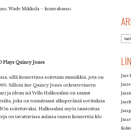
iano, Wade Mikkola – kontrabasso.
AR
Arkis
LI
O Plays Quincy Jones
Jazz 
sa, sillä konsertissa soitetaan musiikkia, jota on
Jazz
60. Silloin itse Quincy Jones orkestereineen
tari ja idean isä Vellu Halkosalmi on saanut
Jazzi
ilta, joka on toimittanut alkuperäisiä sovituksia
JazzI
On soitettavaksi. Halkosalmi myös taustoittaa
Jazz
teja on tavattavissa aulassa ennen konserttia klo
Jazzr
Kohta