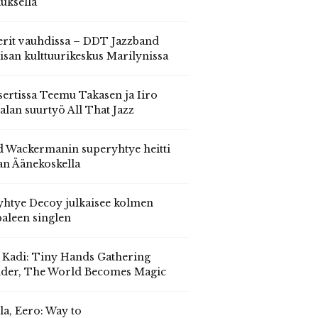
auksella
erit vauhdissa – DDT Jazzband
isan kulttuurikeskus Marilynissa
ertissa Teemu Takasen ja Iiro
alan suurtyö All That Jazz
 Wackermanin superyhtye heitti
an Äänekoskella
yhtye Decoy julkaisee kolmen
aleen singlen
, Kadi: Tiny Hands Gathering
der, The World Becomes Magic
la, Eero: Way to