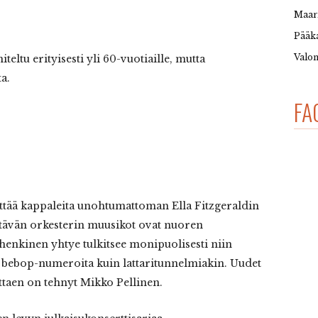
Maar
Pääka
Valon
teltu erityisesti yli 60-vuotiaille, mutta
ta.
FA
ittää kappaleita unohtumattoman Ella Fitzgeraldin
estävän orkesterin muusikot ovat nuoren
enkinen yhtye tulkitsee monipuolisesti niin
a bebop-numeroita kuin lattaritunnelmiakin. Uudet
ttaen on tehnyt Mikko Pellinen.