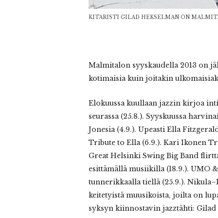
KITARISTI GILAD HEKSELMAN ON MALMITA
Malmitalon syyskaudella 2013 on jäll
kotimaisia kuin joitakin ulkomaisiak
Elokuussa kuullaan jazzin kirjoa i
seurassa (25.8.). Syyskuussa harvin
Jonesia (4.9.). Upeasti Ella Fitzgeral
Tribute to Ella (6.9.). Kari Ikonen Tr
Great Helsinki Swing Big Band flir
esittämällä musiikilla (18.9.). UMO
tunnerikkaalla tiellä (25.9.). Nikul
keitetyistä muusikoista, joilta on lu
syksyn kiinnostavin jazztähti: Gilad