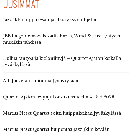
UUSIMMAT
Jazz Jkl:n loppukesän ja alkusyksyn ohjelma
JBB:llä groovaava kesäilta Earth, Wind & Fire -yhtyeen
musiikin tahdissa
Hullua tangoa ja kieloniittyjä – Quartet Ajaton keikalla
Jyväskylässä
Aili Järvelän Unituulia Jyväskylään
Quartet Ajaton levynjulkaisukiertueella 4.–8.5.2026
Marius Neset Quartet soitti huippukeikan Jyväskylässä
Marius Neset Quartet huipentaa Jazz Jkl:n kevään