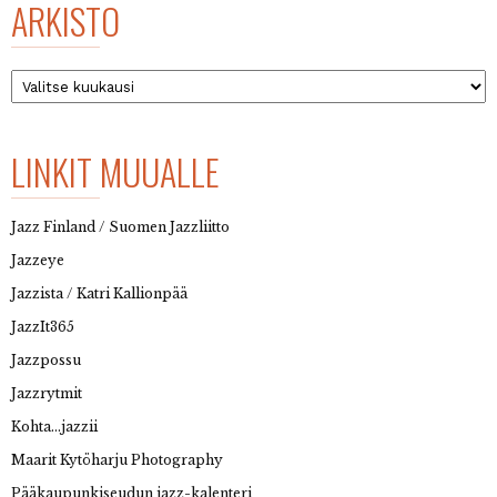
ARKISTO
Arkisto
LINKIT MUUALLE
Jazz Finland / Suomen Jazzliitto
Jazzeye
Jazzista / Katri Kallionpää
JazzIt365
Jazzpossu
Jazzrytmit
Kohta…jazzii
Maarit Kytöharju Photography
Pääkaupunkiseudun jazz-kalenteri