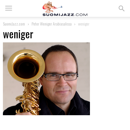
SuomiJazz.com
Peter Weniger Arabiasalissa
weniger
weniger