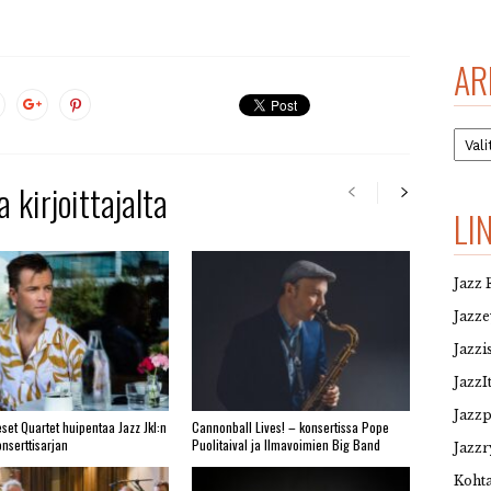
AR
Arkis
 kirjoittajalta
LI
Jazz 
Jazz
Jazzi
JazzI
Jazz
set Quartet huipentaa Jazz Jkl:n
Cannonball Lives! – konsertissa Pope
nserttisarjan
Puolitaival ja Ilmavoimien Big Band
Jazzr
Kohta