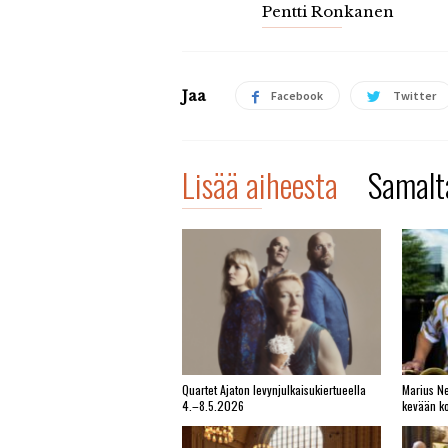
Pentti Ronkanen
Jaa
Facebook
Twitter
Lisää aiheesta
Samalta
Quartet Ajaton levynjulkaisukiertueella
Marius Ne
4.–8.5.2026
kevään ko