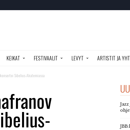
KEIKAT
FESTIVAALIT
LEVYT
ARTISTIT JA YH
 konsertoi Sibelius-Akatemiassa
UU
hafranov
Jazz
ibelius-
ohj
JBB: