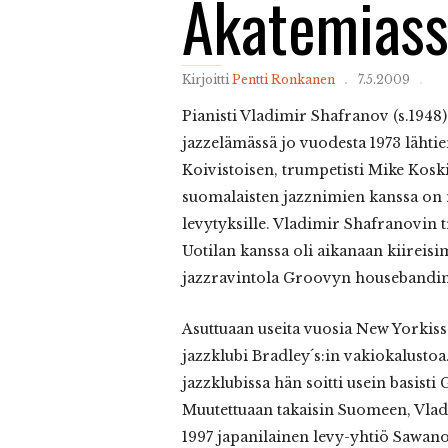
Akatemias
Kirjoitti
Pentti Ronkanen
7.5.2009
Pianisti Vladimir Shafranov (s.1948
jazzelämässä jo vuodesta 1973 lähti
Koivistoisen, trumpetisti Mike Kosk
suomalaisten jazznimien kanssa on 
levytyksille. Vladimir Shafranovin 
Uotilan kanssa oli aikanaan kiireisi
jazzravintola Groovyn housebandinä
Asuttuaan useita vuosia New Yorkiss
jazzklubi Bradley´s:in vakiokalusto
jazzklubissa hän soitti usein basist
Muutettuaan takaisin Suomeen, Vla
1997 japanilainen levy-yhtiö Sawan