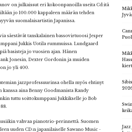
anov on julkaissut eri kokoonpanoilla useita Cd:itä
Mikk
iltään jo 100.000 kappaleen määrän tehden
Jyvä
yyvän suomalaisartistin Japanissa.
Cann
via säestävät tanskalainen bassovirtuoosi Jesper
Puol
kumppani Jukkis Uotila rummuissa. Lundgaard
piä basisteja jo vuosien ajan. Hänen
Mik
Hank Jonesin, Dexter Gordonin ja muiden
Hass
kier
on jo yli 400.
Sibi
Akatemian jazzprofessuurinsa ohella myös ehtinyt
202
jen kanssa aina Benny Goodmanista Randy
nkin tuttu soittokumppani Jukkikselle jo Bob
Swin
-88.
keik
musiikin vahvaa pianotrio-perinnettä. Suomen
Jazz
älleen uuden CD:n japanilaiselle Sawano Music -