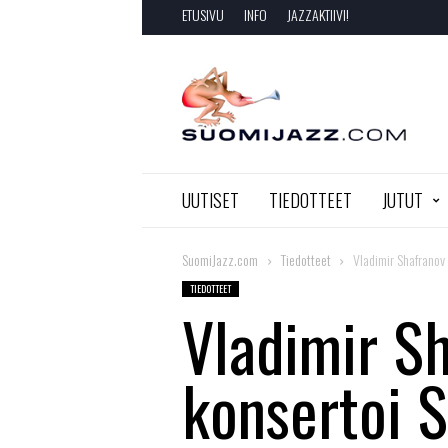
ETUSIVU
INFO
JAZZAKTIIVI!
SuomiJazz.com
UUTISET
TIEDOTTEET
JUTUT
SuomiJazz.com
Tiedotteet
Vladimir Shafranov
TIEDOTTEET
Vladimir S
konsertoi S