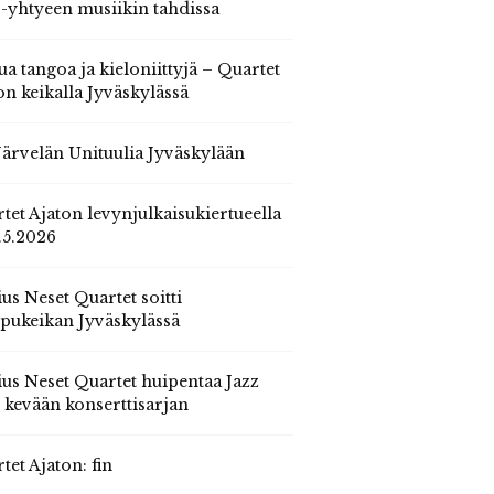
 -yhtyeen musiikin tahdissa
ua tangoa ja kieloniittyjä – Quartet
on keikalla Jyväskylässä
 Järvelän Unituulia Jyväskylään
tet Ajaton levynjulkaisukiertueella
.5.2026
us Neset Quartet soitti
pukeikan Jyväskylässä
us Neset Quartet huipentaa Jazz
n kevään konserttisarjan
tet Ajaton: fin