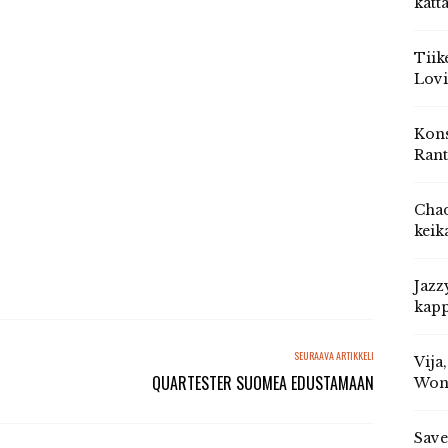
katt
Tiik
Lovi
Kons
Rant
Chad
keik
Jazz
kapp
SEURAAVA ARTIKKELI
Vija
QUARTESTER SUOMEA EDUSTAMAAN
Won
Save