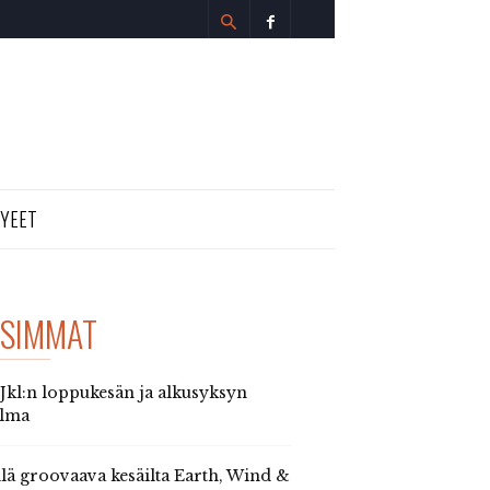
TYEET
SIMMAT
 Jkl:n loppukesän ja alkusyksyn
elma
llä groovaava kesäilta Earth, Wind &