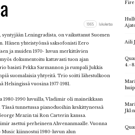
sa
Fire
Hull
1965
lukukertaa
Ajat
), syntyjään Leningradista, on vaikuttanut Suomen
Aili
en. Hänen yhteistyönsä saksofonisti Eero
isen ja muiden 1970- luvun merkittävien
Quar
myös dokumentoitu kattavasti tuon ajan
4.–8
trio basisti Pekka Sarmannon ja rumpali Jukkis
mpiä suomalaisia yhtyeitä. Trio soitti lähestulkoon
Mari
 Helsingissä vuosina 1977-1981.
huip
a 1980-1990 luvuilla, Vladimir oli maineikkaan
Mari
a. Tässä tunnetussa pianoduoihin keskittyneessä
Jkl:
i George Mrazin tai Ron Carterin kanssa.
dimir asettui perheineen Ahvenanmaalle. Vuonna
Quar
o Music kiinnostui 1980-luvun alun