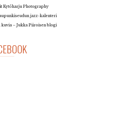
it Kytöharju Photography
upunkiseudun jazz-kalenteri
 kuvia – Jukka Piiroisen blogi
CEBOOK