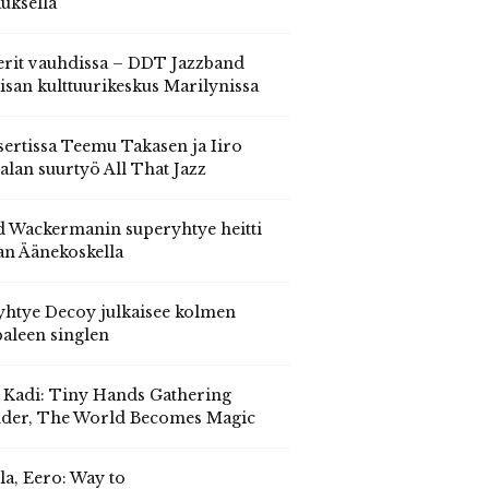
auksella
erit vauhdissa – DDT Jazzband
isan kulttuurikeskus Marilynissa
ertissa Teemu Takasen ja Iiro
alan suurtyö All That Jazz
 Wackermanin superyhtye heitti
an Äänekoskella
yhtye Decoy julkaisee kolmen
aleen singlen
, Kadi: Tiny Hands Gathering
der, The World Becomes Magic
la, Eero: Way to