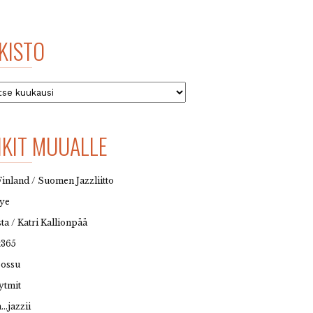
KISTO
to
NKIT MUUALLE
Finland / Suomen Jazzliitto
eye
sta / Katri Kallionpää
t365
possu
ytmit
…jazzii