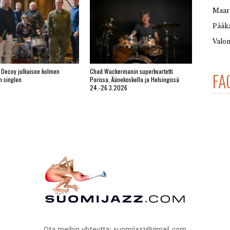
Maar
Pääka
Valon
 Decoy julkaisee kolmen
Chad Wackermanin superkvartetti
FA
n singlen
Porissa, Äänekoskella ja Helsingissä
24.-26.3.2026
Ota meihin yhteyttä:
suomijazz@gmail.com