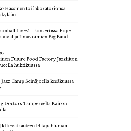
o Hassinen toi laboratorionsa
skylään
onball Lives! – konsertissa Pope
itaival ja Ilmavoimien Big Band
ko
inen Future Food Factory Jazzliiton
tueella huhtikuussa
s Jazz Camp Seinäjoella kesäkuussa
6
g Doctors Tampereelta Kairon
alla
 Jkl kevätkauteen 14 tapahtuman