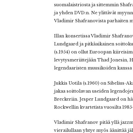
suomalaistriosta ja sittemmin Shafr
ja yhden DVD:n. Ne ylittävät myynn
Vladimir Shafranovista parhaiten m
Illan konsertissa Vladimir Shafrano
Lundgaard ja pitkäaikainen soitto
(s.1954) on ollut Euroopan kiireisim
levytysmeriittejään Thad Jonesin, 
legendaaristen muusikoiden kanssa 
Jukkis Uotila (s.1960) on Sibelius-
jakaa soittolavan useiden legendo
Breckeriin. Jesper Lundgaard on hä
Rockwellin kvartetista vuosilta 1985
Vladimir Shafranov pitää yllä jazz
vierailullaan yhtye myös äänittää j