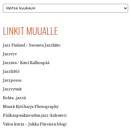
Arkisto
LINKIT MUUALLE
Jazz Finland / Suomen Jazzliitto
Jazzeye
Jazzista / Katri Kallionpää
JazzIt365
Jazzpossu
Jazzrytmit
Kohta…jazzii
Maarit Kytöharju Photography
Pääkaupunkiseudun jazz-kalenteri
Valon kuvia – Jukka Piiroisen blogi