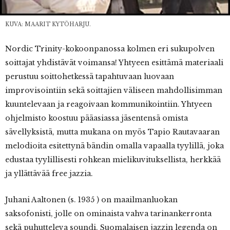
KUVA: MAARIT KYTÖHARJU.
Nordic
Trinity-kokoonpanossa kolmen eri sukupolven
soittajat yhdistävät voimansa! Yhtyeen esittämä materiaali
perustuu soittohetkessä tapahtuvaan luovaan
improvisointiin sekä soittajien väliseen mahdollisimman
kuuntelevaan ja reagoivaan kommunikointiin. Yhtyeen
ohjelmisto koostuu pääasiassa jäsentensä omista
sävellyksistä, mutta mukana on myös Tapio Rautavaaran
melodioita esitettynä bändin omalla vapaalla tyylillä, joka
edustaa tyylillisesti rohkean mielikuvituksellista, herkkää
ja yllättävää free jazzia.
Juhani Aaltonen (s. 1935 ) on maailmanluokan
saksofonisti, jolle on ominaista vahva tarinankerronta
sekä puhutteleva soundi. Suomalaisen jazzin legenda on