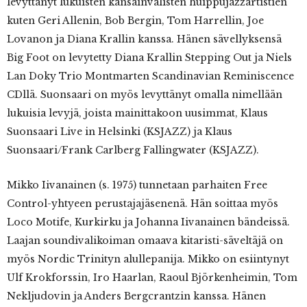
levyttänyt lukuisten kansainvälisten huippujazzartistien
kuten Geri Allenin, Bob Bergin, Tom Harrellin, Joe
Lovanon ja Diana Krallin kanssa. Hänen sävellyksensä
Big Foot on levytetty Diana Krallin Stepping Out ja Niels
Lan Doky Trio Montmarten Scandinavian Reminiscence
CDllä. Suonsaari on myös levyttänyt omalla nimellään
lukuisia levyjä, joista mainittakoon uusimmat, Klaus
Suonsaari Live in Helsinki (KSJAZZ) ja Klaus
Suonsaari/Frank Carlberg Fallingwater (KSJAZZ).
Mikko Iivanainen (s. 1975) tunnetaan parhaiten Free
Control-yhtyeen perustajajäsenenä. Hän soittaa myös
Loco Motife, Kurkirku ja Johanna Iivanainen bändeissä.
Laajan soundivalikoiman omaava kitaristi-säveltäjä on
myös Nordic Trinityn alullepanija. Mikko on esiintynyt
Ulf Krokforssin, Iro Haarlan, Raoul Björkenheimin, Tom
Nekljudovin ja Anders Bergcrantzin kanssa. Hänen