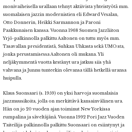
monivaiheisella urallaan tehnyt aktiivista yhteistyötä mm.
suomalaisen jazzin modernistien eli Edward Vesalan,
Otto Donnerin, Heikki Sarmannon ja Paroni
Paakkunaisen kanssa. Vuonna 1968 Suomen Jazzliiton
Yrjö-palkinnolla palkittu Aaltonen on tuttu myös mm.
Tasavallan presidentistä, Suhkan Uhkasta sekä UMO:sta,
jonka perustamisessa Aaltonen oli mukana. Yli
neljäkymmentä vuotta kestänyt ura jatkuu siis yhä
vahvana ja Junnu tunteekin olevansa tällä hetkellä uransa
huipulla.
Klaus Suonsaari (s. 1959) on yksi harvoja suomalaisia
jazzmuusikoita, jolla on merkittävä kansainvälinen ura.
Hän on jo 20 vuoden ajan toiminut New Yorkissa
rumpalina ja säveltäjänä. Vuonna 1992 Pori Jazz Vuoden
Taiteilija-palkinnolla palkittu Suonsaari on esiintynyt ja