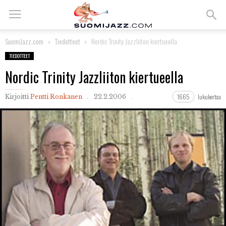
SuomiJazz.com
Tiedotteet
Nordic Trinity Jazzliiton kiertueella
TIEDOTTEET
Nordic Trinity Jazzliiton kiertueella
1665
lukukertaa
Kirjoitti
Pentti Ronkanen
22.2.2006