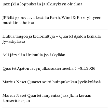
Jazz Jkl:n loppukesän ja alkusyksyn ohjelma
JBB:llä groovaava kesäilta Earth, Wind & Fire -yhtyeen
musiikin tahdissa
Hullua tangoa ja kieloniittyjä – Quartet Ajaton keikalla
Jyväskylässä
Aili Järvelän Unituulia Jyväskylään
Quartet Ajaton levynjulkaisukiertueella 4.–8.5.2026
Marius Neset Quartet soitti huippukeikan Jyväskylässä
Marius Neset Quartet huipentaa Jazz Jkl:n kevään
konserttisarjan