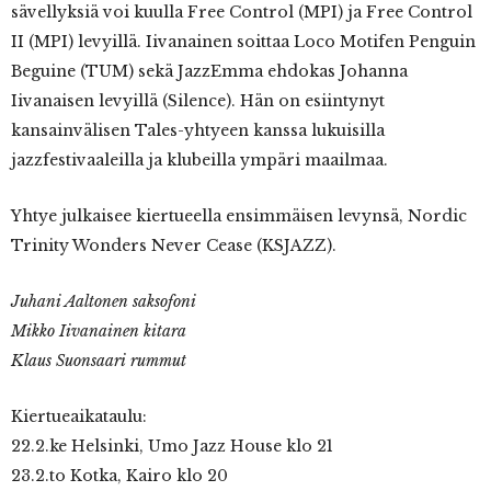
sävellyksiä voi kuulla Free Control (MPI) ja Free Control
II (MPI) levyillä. Iivanainen soittaa Loco Motifen Penguin
Beguine (TUM) sekä JazzEmma ehdokas Johanna
Iivanaisen levyillä (Silence). Hän on esiintynyt
kansainvälisen Tales-yhtyeen kanssa lukuisilla
jazzfestivaaleilla ja klubeilla ympäri maailmaa.
Yhtye julkaisee kiertueella ensimmäisen levynsä, Nordic
Trinity Wonders Never Cease (KSJAZZ).
Juhani Aaltonen saksofoni
Mikko Iivanainen kitara
Klaus Suonsaari rummut
Kiertueaikataulu:
22.2.ke Helsinki, Umo Jazz House klo 21
23.2.to Kotka, Kairo klo 20