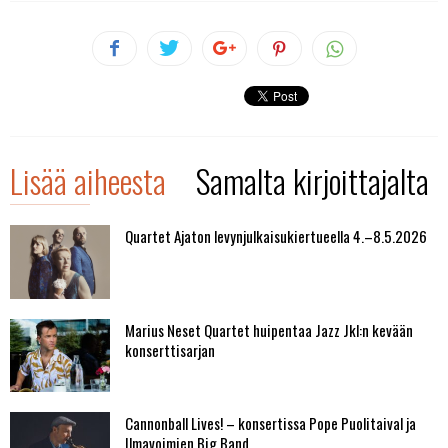
Lisää aiheesta
Samalta kirjoittajalta
Quartet Ajaton levynjulkaisukiertueella 4.–8.5.2026
Marius Neset Quartet huipentaa Jazz Jkl:n kevään
konserttisarjan
Cannonball Lives! – konsertissa Pope Puolitaival ja
Ilmavoimien Big Band