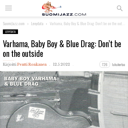
SuomiJazz.com
Levydata
Varhama, Baby Boy & Blue Drag: Don’t be on the outside
LEVYDATA
Varhama, Baby Boy & Blue Drag: Don’t be
on the outside
726
lukukertaa
Kirjoitti
Pentti Ronkanen
12.5.2022