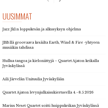
UUSIMMAT
Jazz Jkl:n loppukesän ja alkusyksyn ohjelma
JBB:llä groovaava kesäilta Earth, Wind & Fire -yhtyeen
musiikin tahdissa
Hullua tangoa ja kieloniittyjä – Quartet Ajaton keikalla
Jyväskylässä
Aili Järvelän Unituulia Jyväskylään
Quartet Ajaton levynjulkaisukiertueella 4.–8.5.2026
Marius Neset Quartet soitti huippukeikan Jyväskylässä