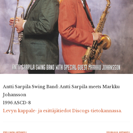
Antti Sarpila Swing Band: Antti Sarpila meets Markku
Johansson
1996 ASCD-8
Levyn kappale- ja esittäjätiedot Discogs-tietokannassa.
EDELLINEN ARTIKKELI
SEURAAVA ARTIKKELI