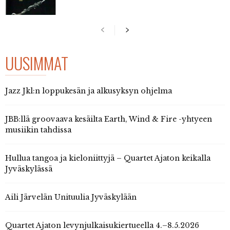
UUSIMMAT
Jazz Jkl:n loppukesän ja alkusyksyn ohjelma
JBB:llä groovaava kesäilta Earth, Wind & Fire -yhtyeen
musiikin tahdissa
Hullua tangoa ja kieloniittyjä – Quartet Ajaton keikalla
Jyväskylässä
Aili Järvelän Unituulia Jyväskylään
Quartet Ajaton levynjulkaisukiertueella 4.–8.5.2026