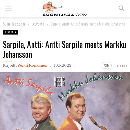
SuomiJazz.com
Levydata
Sarpila, Antti: Antti Sarpila meets Markku Johansson
LEVYDATA
Sarpila, Antti: Antti Sarpila meets Markku
Johansson
735
lukukertaa
Kirjoitti
Pentti Ronkanen
10.5.2022