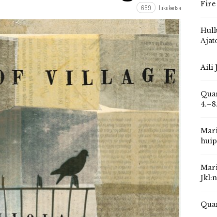
Fire
659
lukukertaa
Hull
Ajat
Aili
Quar
4.–8
Mari
huip
Mari
Jkl:
Quar