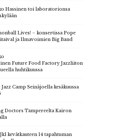
o Hassinen toi laboratorionsa
skylään
onball Lives! – konsertissa Pope
itaival ja Ilmavoimien Big Band
ko
inen Future Food Factory Jazzliiton
tueella huhtikuussa
s Jazz Camp Seinäjoella kesäkuussa
6
g Doctors Tampereelta Kairon
alla
 Jkl kevätkauteen 14 tapahtuman