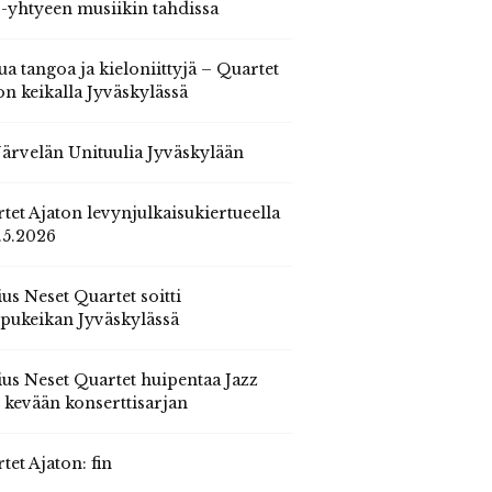
 -yhtyeen musiikin tahdissa
ua tangoa ja kieloniittyjä – Quartet
on keikalla Jyväskylässä
 Järvelän Unituulia Jyväskylään
tet Ajaton levynjulkaisukiertueella
.5.2026
us Neset Quartet soitti
pukeikan Jyväskylässä
us Neset Quartet huipentaa Jazz
n kevään konserttisarjan
tet Ajaton: fin