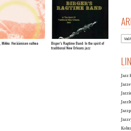
AR
Arkis
, Mikko: Heräämisen valkea
Birger’s Ragtime Band: In the spirit of
traditional New Orleans jazz
LI
Jazz 
Jazz
Jazzi
JazzI
Jazz
Jazzr
Kohta