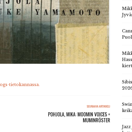
Mikk
Jyvä
Cann
Puol
Mik
Hass
kier
Sibi
cogs-tietokannassa.
202
Swin
SEURAAVA ARTIKKELI
keik
POHJOLA, MIKA: MOOMIN VOICES =
MUMINRÖSTER
Jazz