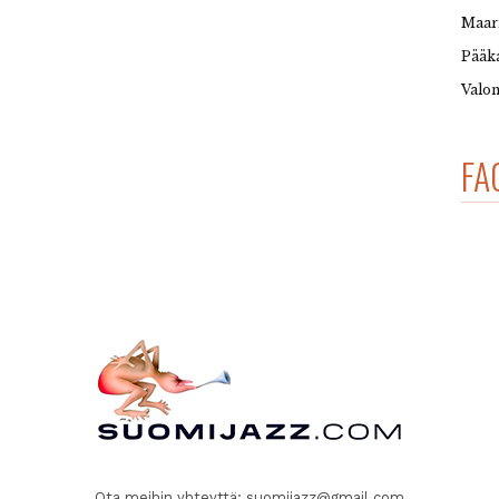
Maar
Pääka
Valon
FA
Ota meihin yhteyttä:
suomijazz@gmail.com