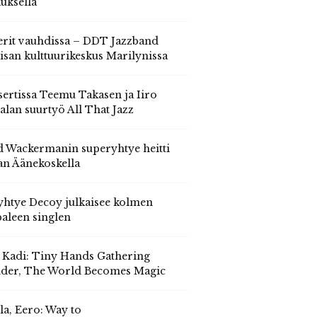
auksella
erit vauhdissa – DDT Jazzband
isan kulttuurikeskus Marilynissa
ertissa Teemu Takasen ja Iiro
alan suurtyö All That Jazz
 Wackermanin superyhtye heitti
an Äänekoskella
yhtye Decoy julkaisee kolmen
aleen singlen
, Kadi: Tiny Hands Gathering
der, The World Becomes Magic
la, Eero: Way to