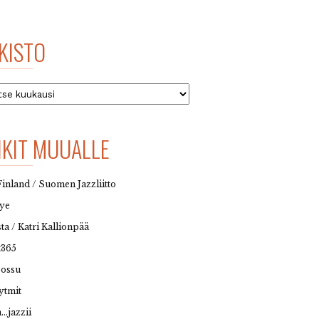
KISTO
to
NKIT MUUALLE
Finland / Suomen Jazzliitto
eye
sta / Katri Kallionpää
t365
possu
ytmit
…jazzii