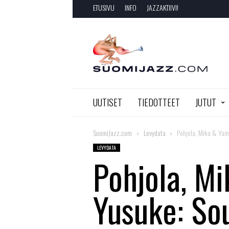
ETUSIVU
INFO
JAZZAKTIIVI!
SuomiJazz.com
UUTISET
TIEDOTTEET
JUTUT
SuomiJazz.com
Levydata
Pohjola, Mika & Yam
LEVYDATA
Pohjola, M
Yusuke: Sou