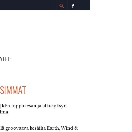
TYEET
SIMMAT
 Jkl:n loppukesän ja alkusyksyn
elma
llä groovaava kesäilta Earth, Wind &