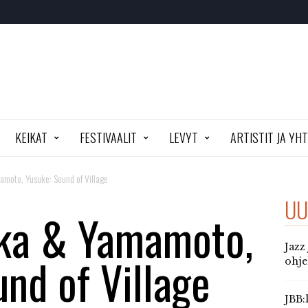
KEIKAT
FESTIVAALIT
LEVYT
ARTISTIT JA YH
amoto, Yusuke: Sound of Village
UU
ika & Yamamoto,
Jazz
nd of Village
ohj
JBB: