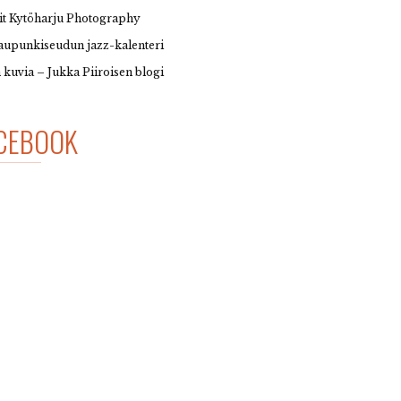
it Kytöharju Photography
upunkiseudun jazz-kalenteri
 kuvia – Jukka Piiroisen blogi
CEBOOK