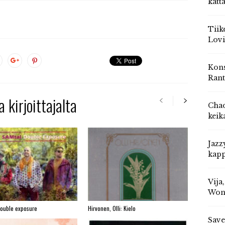
katt
Tiik
Lovi
Kons
Rant
 kirjoittajalta
Chad
keik
Jazz
kapp
Vija
Won
Double exposure
Hirvonen, Olli: Kielo
Save