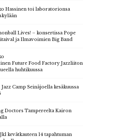
o Hassinen toi laboratorionsa
skylään
onball Lives! – konsertissa Pope
itaival ja Ilmavoimien Big Band
ko
inen Future Food Factory Jazzliiton
tueella huhtikuussa
s Jazz Camp Seinäjoella kesäkuussa
6
g Doctors Tampereelta Kairon
alla
 Jkl kevätkauteen 14 tapahtuman