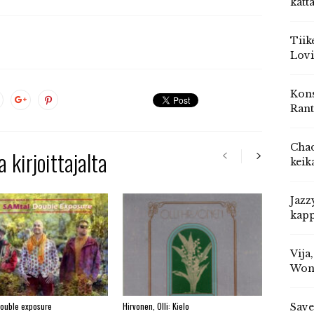
katt
Tiik
Lovi
Kons
Rant
Chad
 kirjoittajalta
keik
Jazz
kapp
Vija
Won
Double exposure
Hirvonen, Olli: Kielo
Save