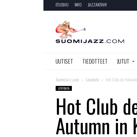
ETUSIVU
INFO
JAZZAKTIIVI!
SuomiJazz.com
UUTISET
TIEDOTTEET
JUTUT
SuomiJazz.com
Levydata
Hot Club de Finland
LEVYDATA
Hot Club de
Autumn in 