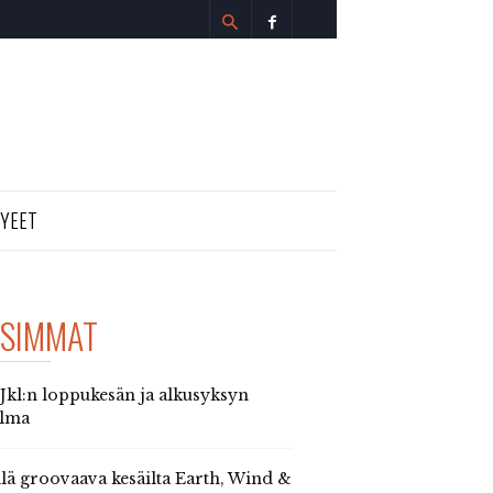
TYEET
SIMMAT
 Jkl:n loppukesän ja alkusyksyn
elma
llä groovaava kesäilta Earth, Wind &