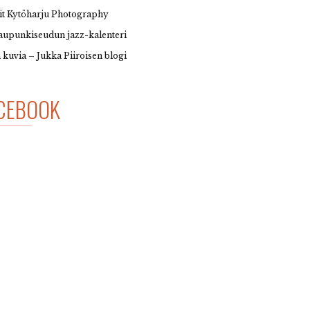
it Kytöharju Photography
upunkiseudun jazz-kalenteri
 kuvia – Jukka Piiroisen blogi
CEBOOK