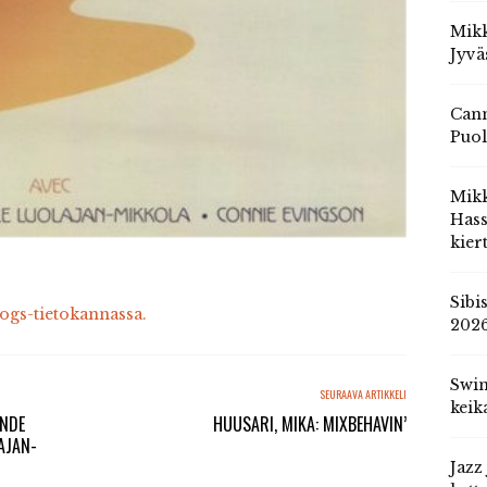
Mikk
Jyvä
Cann
Puol
Mik
Hass
kier
Sibi
cogs-tietokannassa.
202
Swin
SEURAAVA ARTIKKELI
keik
ANDE
HUUSARI, MIKA: MIXBEHAVIN’
AJAN-
Jazz