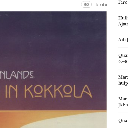
Fire
758
lukukertaa
Hull
Ajat
Aili
Quar
4.–8
Mari
huip
Mari
Jkl:
Quar