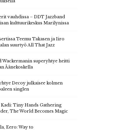
auksella
erit vauhdissa – DDT Jazzband
isan kulttuurikeskus Marilynissa
ertissa Teemu Takasen ja Iiro
alan suurtyö All That Jazz
 Wackermanin superyhtye heitti
an Äänekoskella
yhtye Decoy julkaisee kolmen
aleen singlen
, Kadi: Tiny Hands Gathering
der, The World Becomes Magic
la, Eero: Way to