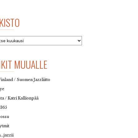
KISTO
to
NKIT MUUALLE
Finland / Suomen Jazzliitto
eye
sta / Katri Kallionpää
t365
possu
ytmit
…jazzii