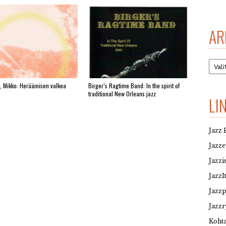
AR
Arkis
, Mikko: Heräämisen valkea
Birger’s Ragtime Band: In the spirit of
traditional New Orleans jazz
LI
Jazz 
Jazz
Jazzi
JazzI
Jazz
Jazzr
Kohta