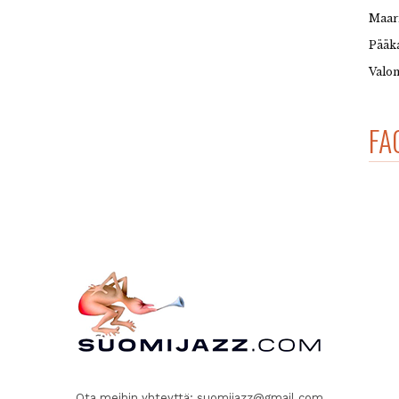
Maar
Pääka
Valon
FA
Ota meihin yhteyttä:
suomijazz@gmail.com