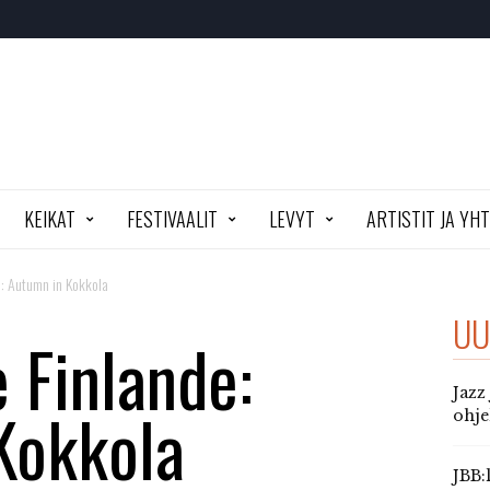
KEIKAT
FESTIVAALIT
LEVYT
ARTISTIT JA YH
e: Autumn in Kokkola
UU
 Finlande:
Jazz
Kokkola
ohj
JBB: