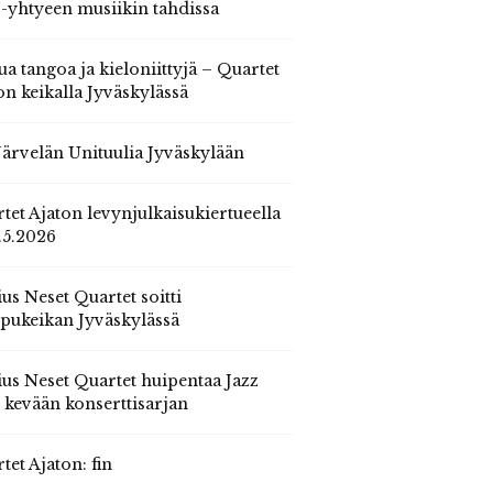
 -yhtyeen musiikin tahdissa
ua tangoa ja kieloniittyjä – Quartet
on keikalla Jyväskylässä
 Järvelän Unituulia Jyväskylään
tet Ajaton levynjulkaisukiertueella
.5.2026
us Neset Quartet soitti
pukeikan Jyväskylässä
us Neset Quartet huipentaa Jazz
n kevään konserttisarjan
tet Ajaton: fin