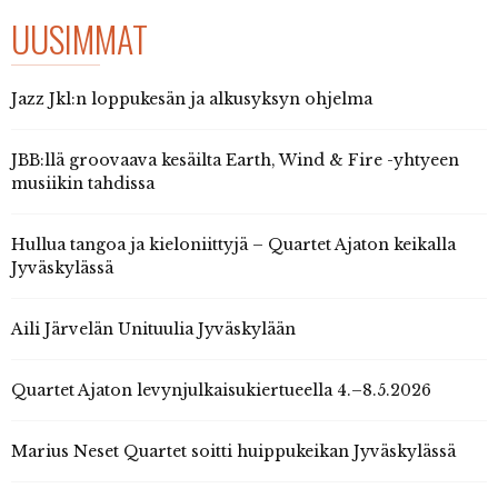
UUSIMMAT
Jazz Jkl:n loppukesän ja alkusyksyn ohjelma
JBB:llä groovaava kesäilta Earth, Wind & Fire -yhtyeen
musiikin tahdissa
Hullua tangoa ja kieloniittyjä – Quartet Ajaton keikalla
Jyväskylässä
Aili Järvelän Unituulia Jyväskylään
Quartet Ajaton levynjulkaisukiertueella 4.–8.5.2026
Marius Neset Quartet soitti huippukeikan Jyväskylässä