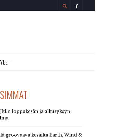
TYEET
SIMMAT
 Jkl:n loppukesän ja alkusyksyn
elma
llä groovaava kesäilta Earth, Wind &