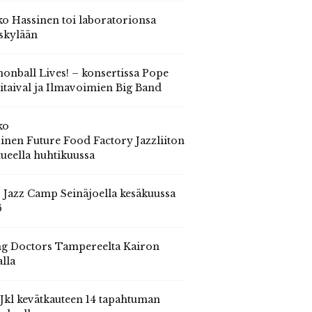
o Hassinen toi laboratorionsa
skylään
onball Lives! – konsertissa Pope
itaival ja Ilmavoimien Big Band
ko
inen Future Food Factory Jazzliiton
tueella huhtikuussa
s Jazz Camp Seinäjoella kesäkuussa
6
g Doctors Tampereelta Kairon
alla
 Jkl kevätkauteen 14 tapahtuman