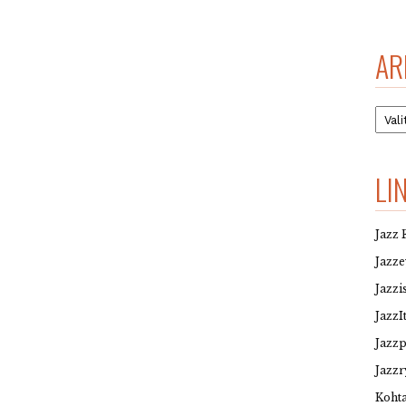
AR
Arkis
LI
Jazz 
Jazz
Jazzi
JazzI
Jazz
Jazzr
Kohta