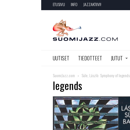
ETUSIVU
INFO
JAZZAKTIIVI!
SuomiJazz.com
UUTISET
TIEDOTTEET
JUTUT
SuomiJazz.com
Süle, Lászlò: Symphony of legends
legends