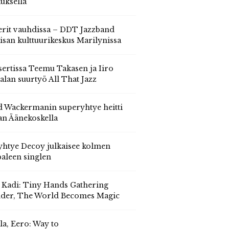
auksella
erit vauhdissa – DDT Jazzband
isan kulttuurikeskus Marilynissa
ertissa Teemu Takasen ja Iiro
alan suurtyö All That Jazz
 Wackermanin superyhtye heitti
an Äänekoskella
yhtye Decoy julkaisee kolmen
aleen singlen
, Kadi: Tiny Hands Gathering
der, The World Becomes Magic
la, Eero: Way to