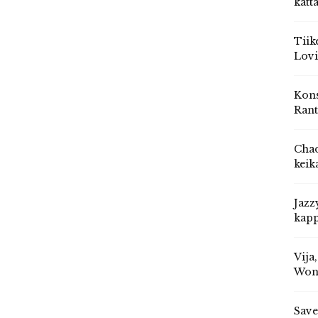
katt
Tiik
Lovi
Kons
Rant
Chad
keik
Jazz
kapp
Vija
Won
Save