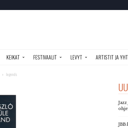
KEIKAT
FESTIVAALIT
LEVYT
ARTISTIT JA YH
legends
UU
Jazz
ohj
JBB: