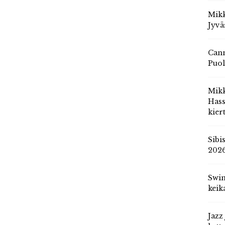
Mikk
Jyvä
Cann
Puol
Mik
Hass
kier
Sibi
202
Swin
keik
Jazz