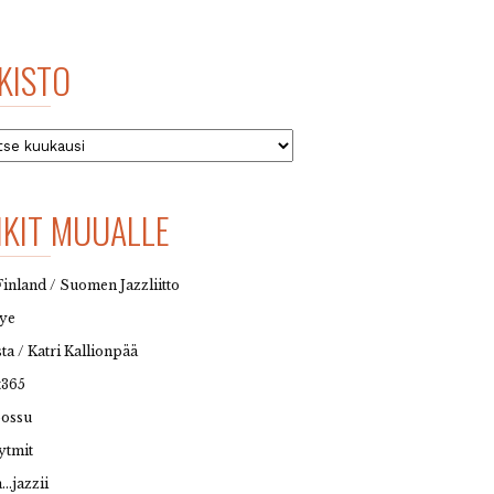
KISTO
to
NKIT MUUALLE
Finland / Suomen Jazzliitto
eye
sta / Katri Kallionpää
t365
possu
ytmit
…jazzii