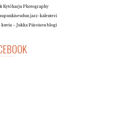
it Kytöharju Photography
upunkiseudun jazz-kalenteri
 kuvia – Jukka Piiroisen blogi
CEBOOK