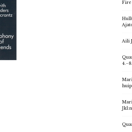
Fire
Hull
Ajat
Aili
Quar
4.–8
Mari
huip
Mari
Jkl:
Quar