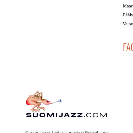
Maar
Pääka
Valon
FA
Ota meihin yhteyttä:
suomijazz@gmail.com