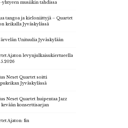
 -yhtyeen musiikin tahdissa
ua tangoa ja kieloniittyjä – Quartet
on keikalla Jyväskylässä
 Järvelän Unituulia Jyväskylään
tet Ajaton levynjulkaisukiertueella
.5.2026
us Neset Quartet soitti
pukeikan Jyväskylässä
us Neset Quartet huipentaa Jazz
n kevään konserttisarjan
tet Ajaton: fin