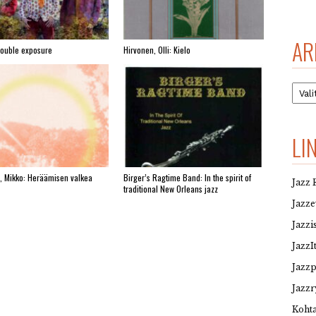
AR
Double exposure
Hirvonen, Olli: Kielo
Arkis
LI
, Mikko: Heräämisen valkea
Birger’s Ragtime Band: In the spirit of
Jazz 
traditional New Orleans jazz
Jazz
Jazzi
JazzI
Jazz
Jazzr
Kohta