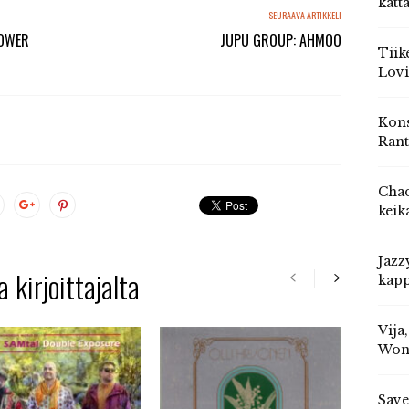
katt
SEURAAVA ARTIKKELI
TOWER
JUPU GROUP: AHMOO
Tiik
Lovi
Kons
Rant
Chad
keik
Jazz
 kirjoittajalta
kapp
Vija
Won
Save