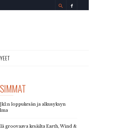
TYEET
SIMMAT
 Jkl:n loppukesän ja alkusyksyn
elma
llä groovaava kesäilta Earth, Wind &