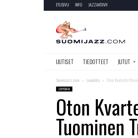
ETUSIVU
INFO
JAZZAKTIIVI!
SuomiJazz.com
UUTISET
TIEDOTTEET
JUTUT
SuomiJazz.com
Levydata
Oton Kvartetti/Wasam
LEVYDATA
Oton Kvart
Tuominen Tr