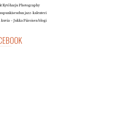
it Kytöharju Photography
upunkiseudun jazz-kalenteri
 kuvia – Jukka Piiroisen blogi
CEBOOK