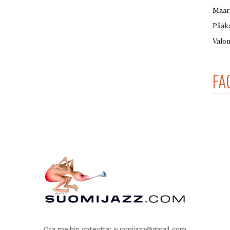
Maar
Pääka
Valon
FA
Ota meihin yhteyttä:
suomijazz@gmail.com