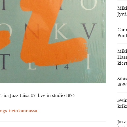
Mikk
Jyvä
Cann
Puol
Mik
Hass
kier
Sibi
202
: Jazz Liisa 07: live in studio 1974
Swin
keik
cogs-tietokannassa.
Jazz