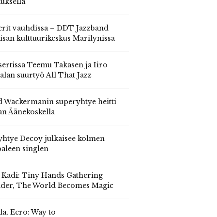
auksella
erit vauhdissa – DDT Jazzband
isan kulttuurikeskus Marilynissa
ertissa Teemu Takasen ja Iiro
alan suurtyö All That Jazz
 Wackermanin superyhtye heitti
an Äänekoskella
yhtye Decoy julkaisee kolmen
aleen singlen
, Kadi: Tiny Hands Gathering
der, The World Becomes Magic
la, Eero: Way to