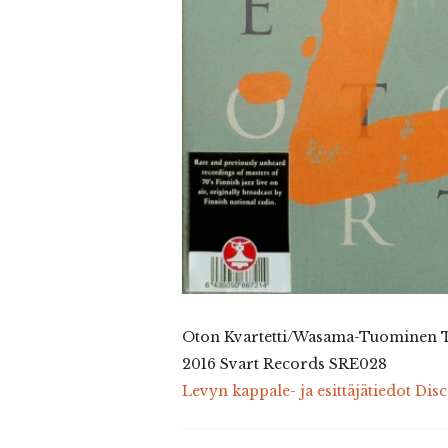
Oton Kvartetti/Wasama-Tuominen Trio
2016 Svart Records SRE028
Levyn kappale- ja esittäjätiedot Dis