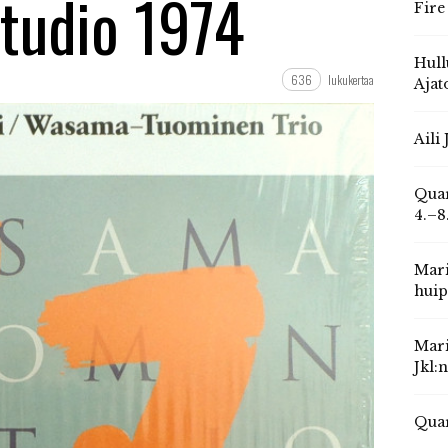
 studio 1974
Fire
Hull
636
lukukertaa
Ajat
Aili
Quar
4.–8
Mari
huip
Mari
Jkl:
Quar