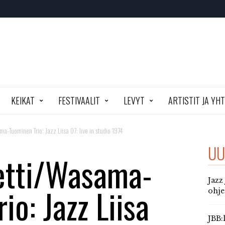
KEIKAT
FESTIVAALIT
LEVYT
ARTISTIT JA YH
a-Tuominen Trio: Jazz Liisa 07: live in studio 1974
UU
etti/Wasama-
Jazz
io: Jazz Liisa
ohj
JBB: