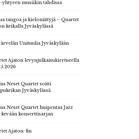
 -yhtyeen musiikin tahdissa
ua tangoa ja kieloniittyjä – Quartet
on keikalla Jyväskylässä
 Järvelän Unituulia Jyväskylään
tet Ajaton levynjulkaisukiertueella
.5.2026
us Neset Quartet soitti
pukeikan Jyväskylässä
us Neset Quartet huipentaa Jazz
n kevään konserttisarjan
tet Ajaton: fin