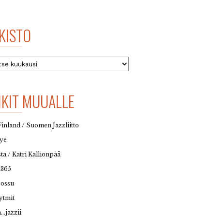
KISTO
to
NKIT MUUALLE
Finland / Suomen Jazzliitto
eye
sta / Katri Kallionpää
t365
possu
ytmit
…jazzii