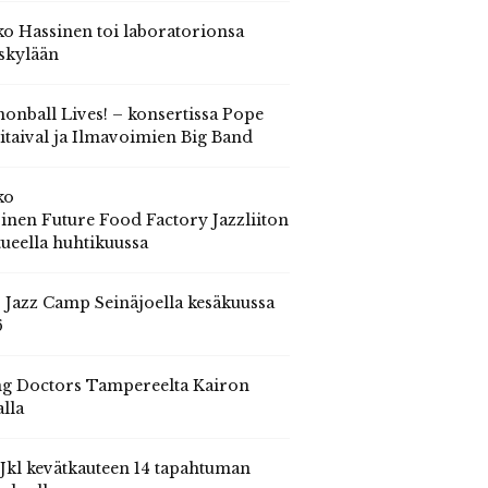
o Hassinen toi laboratorionsa
skylään
onball Lives! – konsertissa Pope
itaival ja Ilmavoimien Big Band
ko
inen Future Food Factory Jazzliiton
tueella huhtikuussa
s Jazz Camp Seinäjoella kesäkuussa
6
g Doctors Tampereelta Kairon
alla
 Jkl kevätkauteen 14 tapahtuman