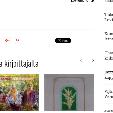
katt
Tiik
Lovi
Kons
Rant
Chad
keik
 kirjoittajalta
Jazz
kapp
Vija
Won
Save