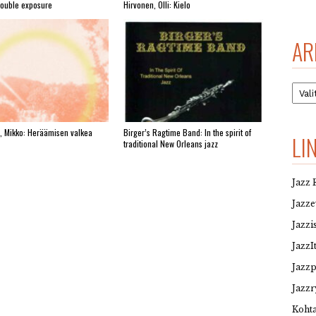
Double exposure
Hirvonen, Olli: Kielo
AR
Arkis
, Mikko: Heräämisen valkea
Birger’s Ragtime Band: In the spirit of
LI
traditional New Orleans jazz
Jazz 
Jazz
Jazzi
JazzI
Jazz
Jazzr
Kohta