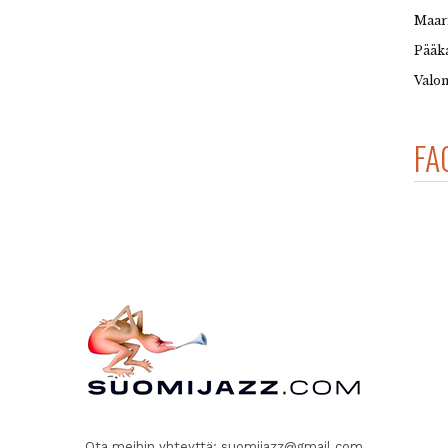
Maar
Pääka
Valon
FA
Ota meihin yhteyttä:
suomijazz@gmail.com