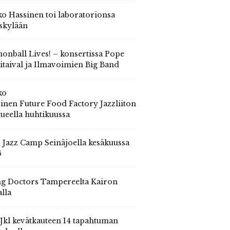
o Hassinen toi laboratorionsa
skylään
onball Lives! – konsertissa Pope
itaival ja Ilmavoimien Big Band
ko
inen Future Food Factory Jazzliiton
tueella huhtikuussa
s Jazz Camp Seinäjoella kesäkuussa
6
g Doctors Tampereelta Kairon
alla
 Jkl kevätkauteen 14 tapahtuman