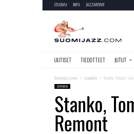
ETUSIVU
INFO
JAZZAKTIIVI!
SuomiJazz.com
UUTISET
TIEDOTTEET
JUTUT
SuomiJazz.com
Levydata
Stanko, Tomasz: Liv
LEVYDATA
Stanko, Tom
Remont