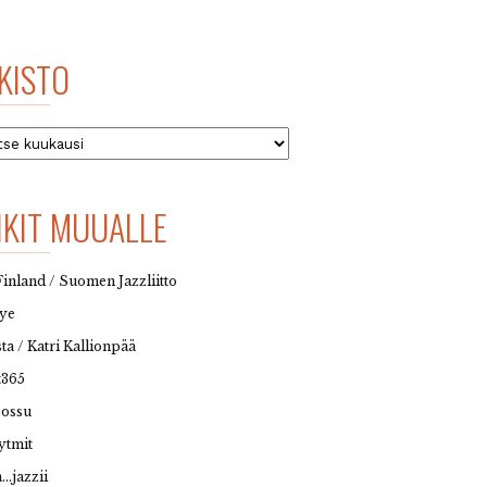
KISTO
to
NKIT MUUALLE
Finland / Suomen Jazzliitto
eye
sta / Katri Kallionpää
t365
possu
ytmit
…jazzii