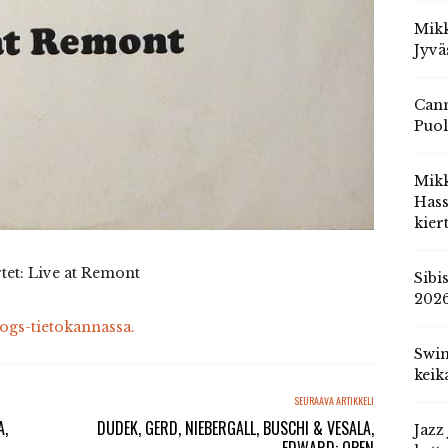
Mikk
Jyvä
Cann
Puol
Mik
Hass
kier
et: Live at Remont
Sibi
202
cogs-tietokannassa.
Swin
keik
SEURAAVA ARTIKKELI
A,
DUDEK, GERD, NIEBERGALL, BUSCHI & VESALA,
Jazz
EDWARD: OPEN