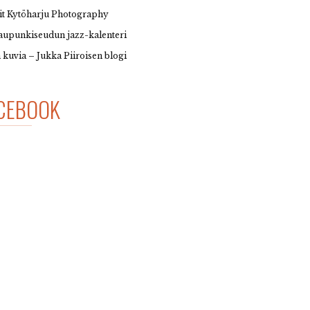
it Kytöharju Photography
upunkiseudun jazz-kalenteri
 kuvia – Jukka Piiroisen blogi
CEBOOK