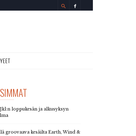
TYEET
SIMMAT
 Jkl:n loppukesän ja alkusyksyn
elma
llä groovaava kesäilta Earth, Wind &