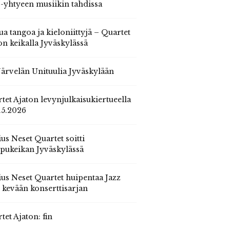
 -yhtyeen musiikin tahdissa
ua tangoa ja kieloniittyjä – Quartet
on keikalla Jyväskylässä
 Järvelän Unituulia Jyväskylään
tet Ajaton levynjulkaisukiertueella
.5.2026
us Neset Quartet soitti
pukeikan Jyväskylässä
us Neset Quartet huipentaa Jazz
n kevään konserttisarjan
tet Ajaton: fin