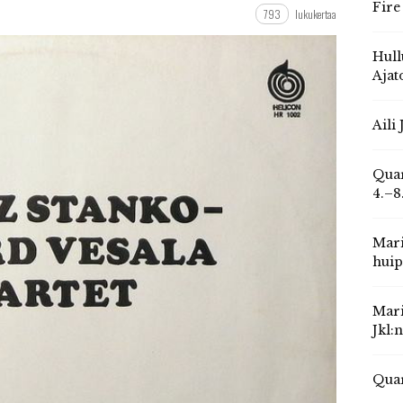
Fire
793
lukukertaa
Hull
Ajat
Aili
Quar
4.–8
Mari
huip
Mari
Jkl:
Quar