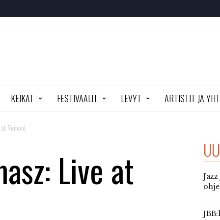
KEIKAT
FESTIVAALIT
LEVYT
ARTISTIT JA YH
e at Remont
UU
asz: Live at
Jazz
ohj
JBB: