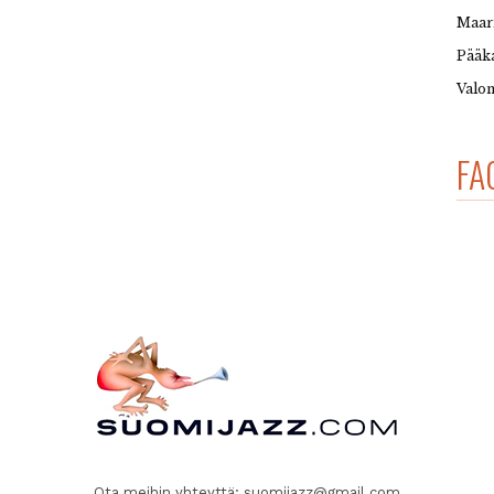
Maar
Pääka
Valon
FA
Ota meihin yhteyttä:
suomijazz@gmail.com