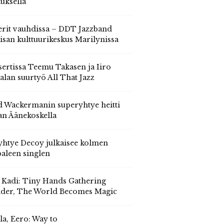
auksella
erit vauhdissa – DDT Jazzband
isan kulttuurikeskus Marilynissa
ertissa Teemu Takasen ja Iiro
alan suurtyö All That Jazz
 Wackermanin superyhtye heitti
an Äänekoskella
yhtye Decoy julkaisee kolmen
aleen singlen
, Kadi: Tiny Hands Gathering
der, The World Becomes Magic
la, Eero: Way to