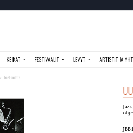
KEIKAT
FESTIVAALIT
LEVYT
ARTISTIT JA YH
bostondate
UU
Jazz
ohj
JBB: