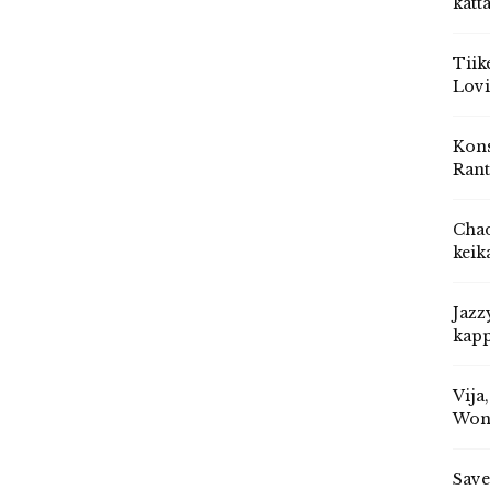
katt
Tiik
Lovi
Kons
Rant
Chad
keik
Jazz
kapp
Vija
Won
Save