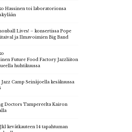
o Hassinen toi laboratorionsa
skylään
onball Lives! – konsertissa Pope
itaival ja Ilmavoimien Big Band
ko
inen Future Food Factory Jazzliiton
tueella huhtikuussa
s Jazz Camp Seinäjoella kesäkuussa
6
g Doctors Tampereelta Kairon
alla
 Jkl kevätkauteen 14 tapahtuman