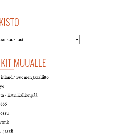
KISTO
to
NKIT MUUALLE
Finland / Suomen Jazzliitto
eye
sta / Katri Kallionpää
t365
possu
ytmit
…jazzii