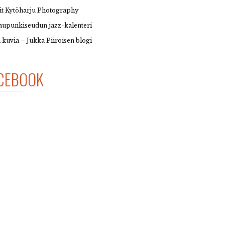
it Kytöharju Photography
upunkiseudun jazz-kalenteri
 kuvia – Jukka Piiroisen blogi
CEBOOK