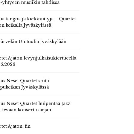
 -yhtyeen musiikin tahdissa
ua tangoa ja kieloniittyjä – Quartet
on keikalla Jyväskylässä
 Järvelän Unituulia Jyväskylään
tet Ajaton levynjulkaisukiertueella
.5.2026
us Neset Quartet soitti
pukeikan Jyväskylässä
us Neset Quartet huipentaa Jazz
n kevään konserttisarjan
tet Ajaton: fin