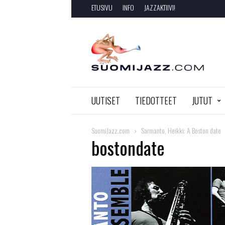
ETUSIVU
INFO
JAZZAKTIIVI!
SuomiJazz.com
UUTISET
TIEDOTTEET
JUTUT
SuomiJazz.com
Sarmanto, Heikki: A Boston date
bostondate