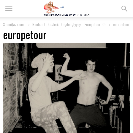
SuomiJazz.com
Rauhan Orkesteri: Dingdongtyyny – Europetour -05
europetour
europetour