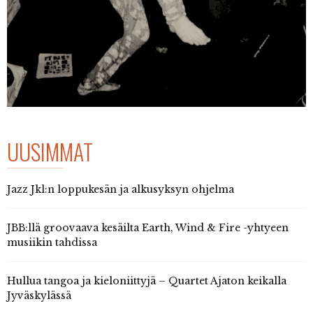
UUSIMMAT
Jazz Jkl:n loppukesän ja alkusyksyn ohjelma
JBB:llä groovaava kesäilta Earth, Wind & Fire -yhtyeen
musiikin tahdissa
Hullua tangoa ja kieloniittyjä – Quartet Ajaton keikalla
Jyväskylässä