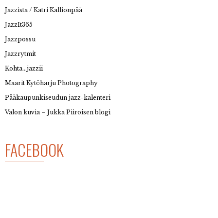
Jazzista / Katri Kallionpää
JazzIt365
Jazzpossu
Jazzrytmit
Kohta…jazzii
Maarit Kytöharju Photography
Pääkaupunkiseudun jazz-kalenteri
Valon kuvia – Jukka Piiroisen blogi
FACEBOOK