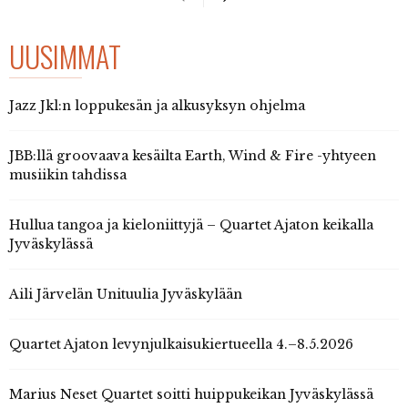
UUSIMMAT
Jazz Jkl:n loppukesän ja alkusyksyn ohjelma
JBB:llä groovaava kesäilta Earth, Wind & Fire -yhtyeen
musiikin tahdissa
Hullua tangoa ja kieloniittyjä – Quartet Ajaton keikalla
Jyväskylässä
Aili Järvelän Unituulia Jyväskylään
Quartet Ajaton levynjulkaisukiertueella 4.–8.5.2026
Marius Neset Quartet soitti huippukeikan Jyväskylässä