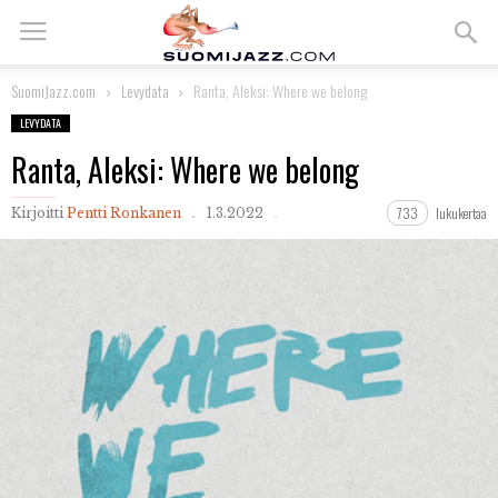
SuomiJazz.com
Levydata
Ranta, Aleksi: Where we belong
LEVYDATA
Ranta, Aleksi: Where we belong
733
lukukertaa
Kirjoitti
Pentti Ronkanen
1.3.2022