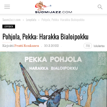
SuomiJazz.com
Levydata
Pohjola, Pekka: Harakka Bialoipokku
LEVYDATA
Pohjola, Pekka: Harakka Bialoipokku
770
lukukertaa
Kirjoitti
Pentti Ronkanen
10.3.2022