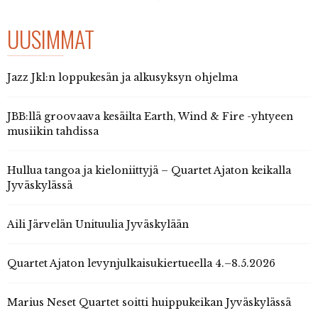
UUSIMMAT
Jazz Jkl:n loppukesän ja alkusyksyn ohjelma
JBB:llä groovaava kesäilta Earth, Wind & Fire -yhtyeen
musiikin tahdissa
Hullua tangoa ja kieloniittyjä – Quartet Ajaton keikalla
Jyväskylässä
Aili Järvelän Unituulia Jyväskylään
Quartet Ajaton levynjulkaisukiertueella 4.–8.5.2026
Marius Neset Quartet soitti huippukeikan Jyväskylässä