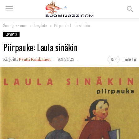
SuomiJazz.com
Levydata
Piirpauke: Laula sinäkin
LEVYDATA
Piirpauke: Laula sinäkin
679
lukukertaa
Kirjoitti
Pentti Ronkanen
9.3.2022