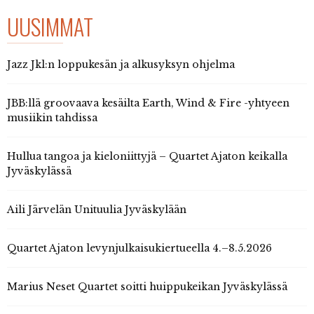
UUSIMMAT
Jazz Jkl:n loppukesän ja alkusyksyn ohjelma
JBB:llä groovaava kesäilta Earth, Wind & Fire -yhtyeen
musiikin tahdissa
Hullua tangoa ja kieloniittyjä – Quartet Ajaton keikalla
Jyväskylässä
Aili Järvelän Unituulia Jyväskylään
Quartet Ajaton levynjulkaisukiertueella 4.–8.5.2026
Marius Neset Quartet soitti huippukeikan Jyväskylässä