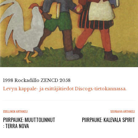
1998 Rockadillo ZENCD 2058
Levyn kappale- ja esittäjätiedot Discogs-tietokannassa.
EDELLINEN ARTIKKELI
SEURAAVA ARTIKKELI
PIIRPAUKE: MUUTTOLINNUT
PIIRPAUKE: KALEVALA SPIRIT
: TERRA NOVA