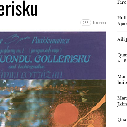
erisku
Fire
Hull
755
lukukertaa
Ajat
Aili
Quar
4.–8
Mari
huip
Mari
Jkl:
Quar