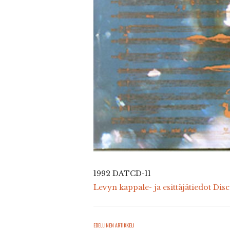
1992 DATCD-11
Levyn kappale- ja esittäjätiedot Dis
EDELLINEN ARTIKKELI