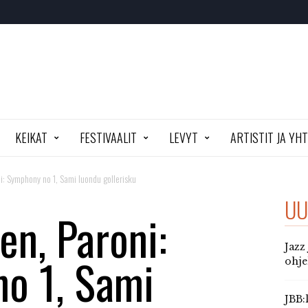
KEIKAT
FESTIVAALIT
LEVYT
ARTISTIT JA YH
: Symphony no 1, Sami luondu gollerisku
UU
en, Paroni:
Jazz
o 1, Sami
ohj
JBB: