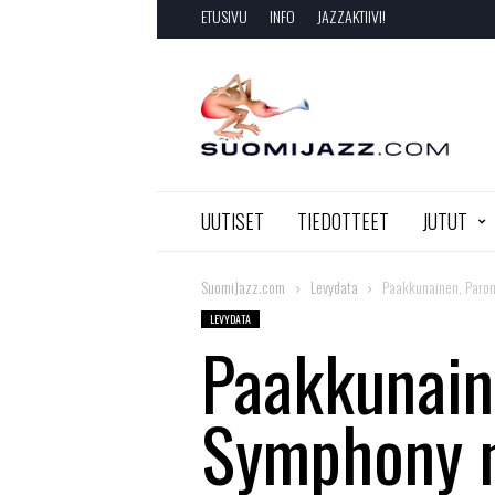
ETUSIVU
INFO
JAZZAKTIIVI!
SuomiJazz.com
UUTISET
TIEDOTTEET
JUTUT
SuomiJazz.com
Levydata
Paakkunainen, Paroni
LEVYDATA
Paakkunain
Symphony n