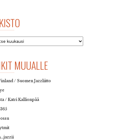
KISTO
to
NKIT MUUALLE
Finland / Suomen Jazzliitto
eye
sta / Katri Kallionpää
t365
possu
ytmit
…jazzii