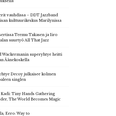
auksella
erit vauhdissa – DDT Jazzband
isan kulttuurikeskus Marilynissa
ertissa Teemu Takasen ja Iiro
alan suurtyö All That Jazz
 Wackermanin superyhtye heitti
an Äänekoskella
yhtye Decoy julkaisee kolmen
aleen singlen
, Kadi: Tiny Hands Gathering
der, The World Becomes Magic
la, Eero: Way to