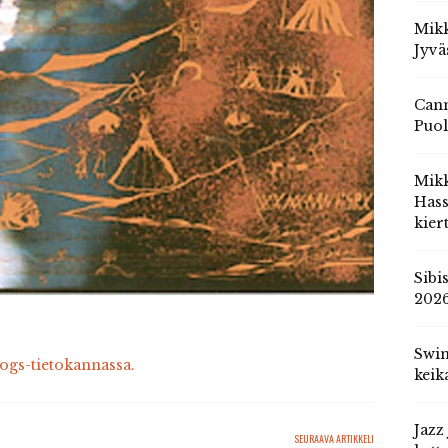
Mikk
Jyvä
Cann
Puol
Mik
Hass
kier
Sibi
202
Swin
cogs-tietokannassa.
keik
Jazz
SEURAAVA ARTIKKELI