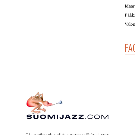
Maar
Pääka
Valon
FA
Ota meihin yhteyttä:
suomijazz@gmail.com