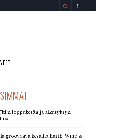
TYEET
SIMMAT
 Jkl:n loppukesän ja alkusyksyn
elma
llä groovaava kesäilta Earth, Wind &