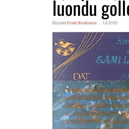
luondu goll
Kirjoitti
Pentti Ronkanen
1.3.2022