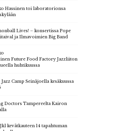
o Hassinen toi laboratorionsa
skylään
onball Lives! – konsertissa Pope
itaival ja Ilmavoimien Big Band
ko
inen Future Food Factory Jazzliiton
tueella huhtikuussa
s Jazz Camp Seinäjoella kesäkuussa
6
g Doctors Tampereelta Kairon
alla
 Jkl kevätkauteen 14 tapahtuman