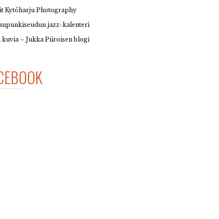
it Kytöharju Photography
upunkiseudun jazz-kalenteri
 kuvia – Jukka Piiroisen blogi
CEBOOK