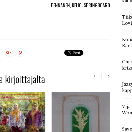
katt
PENNANEN, KEIJO: SPRINGBOARD
Tiik
Lovi
Kons
Rant
Chad
keik
 kirjoittajalta
Jazz
kapp
Vija
Won
Save