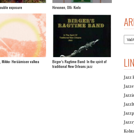
Double exposure
Hirvonen, Olli: Kielo
AR
Arkis
LI
, Mikko: Heräämisen valkea
Birger’s Ragtime Band: In the spirit of
traditional New Orleans jazz
Jazz 
Jazz
Jazzi
JazzI
Jazz
Jazzr
Kohta