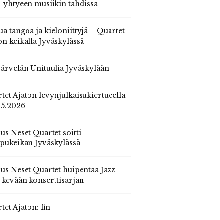
 -yhtyeen musiikin tahdissa
ua tangoa ja kieloniittyjä – Quartet
on keikalla Jyväskylässä
 Järvelän Unituulia Jyväskylään
tet Ajaton levynjulkaisukiertueella
.5.2026
us Neset Quartet soitti
pukeikan Jyväskylässä
us Neset Quartet huipentaa Jazz
n kevään konserttisarjan
tet Ajaton: fin