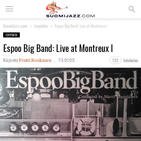
SuomiJazz.com
Levydata
Espoo Big Band: Live at Montreux I
LEVYDATA
Espoo Big Band: Live at Montreux I
732
lukukertaa
Kirjoitti
Pentti Ronkanen
7.3.2022