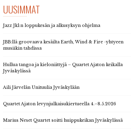
UUSIMMAT
Jazz Jkl:n loppukesän ja alkusyksyn ohjelma
JBB:llä groovaava kesäilta Earth, Wind & Fire -yhtyeen
musiikin tahdissa
Hullua tangoa ja kieloniittyjä – Quartet Ajaton keikalla
Jyväskylässä
Aili Järvelän Unituulia Jyväskylään
Quartet Ajaton levynjulkaisukiertueella 4.–8.5.2026
Marius Neset Quartet soitti huippukeikan Jyväskylässä