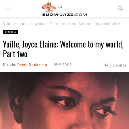
SuomiJazz.com
Levydata
Yuille, Joyce Elaine: Welcome to my world, Part two
LEVYDATA
Yuille, Joyce Elaine: Welcome to my world,
Part two
744
lukukertaa
Kirjoitti
Pentti Ronkanen
22.2.2022