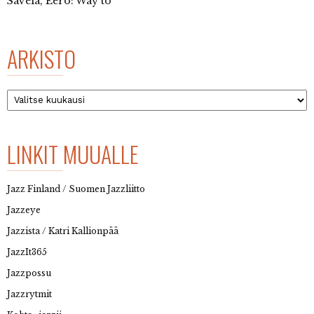
Savela, Eero: Way to
ARKISTO
Arkisto
LINKIT MUUALLE
Jazz Finland / Suomen Jazzliitto
Jazzeye
Jazzista / Katri Kallionpää
JazzIt365
Jazzpossu
Jazzrytmit