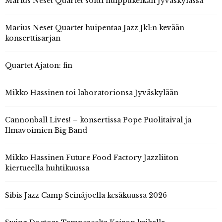
Marius Neset Quartet soitti huippukeikan Jyväskylässä
Marius Neset Quartet huipentaa Jazz Jkl:n kevään
konserttisarjan
Quartet Ajaton: fin
Mikko Hassinen toi laboratorionsa Jyväskylään
Cannonball Lives! – konsertissa Pope Puolitaival ja
Ilmavoimien Big Band
Mikko Hassinen Future Food Factory Jazzliiton
kiertueella huhtikuussa
Sibis Jazz Camp Seinäjoella kesäkuussa 2026