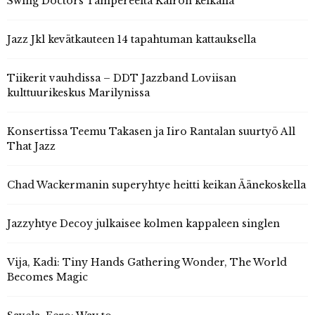
Swing Doctors Tampereelta Kairon keikalla
Jazz Jkl kevätkauteen 14 tapahtuman kattauksella
Tiikerit vauhdissa – DDT Jazzband Loviisan
kulttuurikeskus Marilynissa
Konsertissa Teemu Takasen ja Iiro Rantalan suurtyö All
That Jazz
Chad Wackermanin superyhtye heitti keikan Äänekoskella
Jazzyhtye Decoy julkaisee kolmen kappaleen singlen
Vija, Kadi: Tiny Hands Gathering Wonder, The World
Becomes Magic