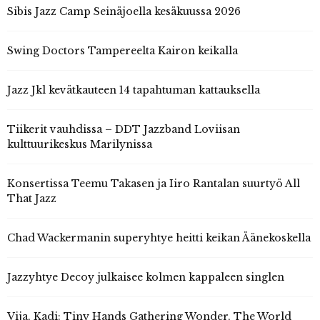
Sibis Jazz Camp Seinäjoella kesäkuussa 2026
Swing Doctors Tampereelta Kairon keikalla
Jazz Jkl kevätkauteen 14 tapahtuman kattauksella
Tiikerit vauhdissa – DDT Jazzband Loviisan
kulttuurikeskus Marilynissa
Konsertissa Teemu Takasen ja Iiro Rantalan suurtyö All
That Jazz
Chad Wackermanin superyhtye heitti keikan Äänekoskella
Jazzyhtye Decoy julkaisee kolmen kappaleen singlen
Vija, Kadi: Tiny Hands Gathering Wonder, The World