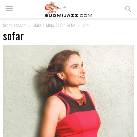
SuomiJazz.com
Mäkelä, Mirja: So Far, So Me
sofar
sofar