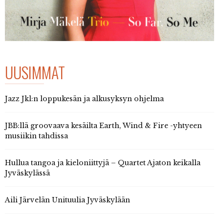
UUSIMMAT
Jazz Jkl:n loppukesän ja alkusyksyn ohjelma
JBB:llä groovaava kesäilta Earth, Wind & Fire -yhtyeen
musiikin tahdissa
Hullua tangoa ja kieloniittyjä – Quartet Ajaton keikalla
Jyväskylässä
Aili Järvelän Unituulia Jyväskylään