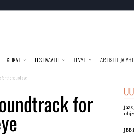
KEIKAT
FESTIVAALIT
LEVYT
ARTISTIT JA YH
 for the sound eye
UU
oundtrack for
Jazz
eye
ohj
JBB: