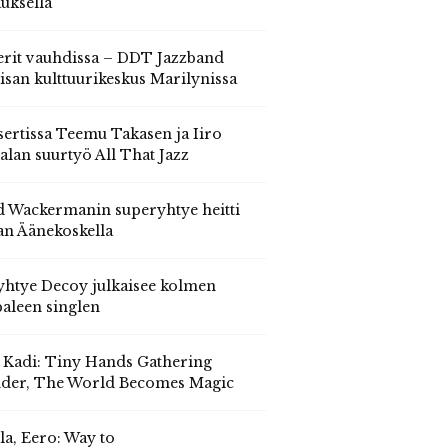
auksella
erit vauhdissa – DDT Jazzband
isan kulttuurikeskus Marilynissa
ertissa Teemu Takasen ja Iiro
alan suurtyö All That Jazz
 Wackermanin superyhtye heitti
an Äänekoskella
yhtye Decoy julkaisee kolmen
aleen singlen
, Kadi: Tiny Hands Gathering
der, The World Becomes Magic
la, Eero: Way to