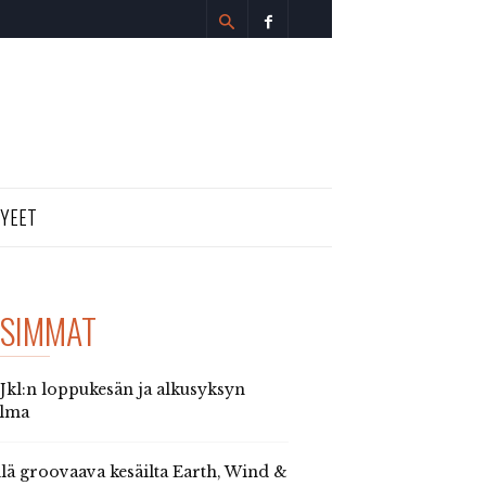
TYEET
SIMMAT
 Jkl:n loppukesän ja alkusyksyn
elma
llä groovaava kesäilta Earth, Wind &