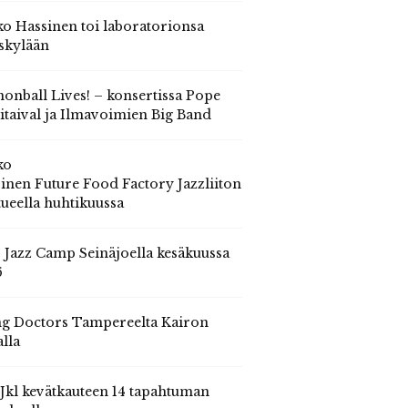
o Hassinen toi laboratorionsa
skylään
onball Lives! – konsertissa Pope
itaival ja Ilmavoimien Big Band
ko
inen Future Food Factory Jazzliiton
tueella huhtikuussa
s Jazz Camp Seinäjoella kesäkuussa
6
g Doctors Tampereelta Kairon
alla
 Jkl kevätkauteen 14 tapahtuman