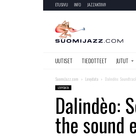
ETUSIVU
INFO
JAZZAKTIIVI!
SuomiJazz.com
UUTISET
TIEDOTTEET
JUTUT
SuomiJazz.com
Levydata
Dalindèo: Soundtrack
LEVYDATA
Dalindèo: S
the sound 