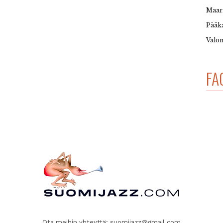
Maar
Pääka
Valon
FA
Ota meihin yhteyttä:
suomijazz@gmail.com