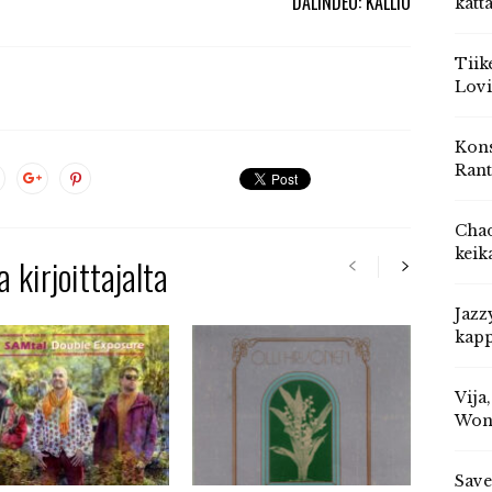
DALINDÈO: KALLIO
katt
Tiik
Lovi
Kons
Rant
Chad
keik
 kirjoittajalta
Jazz
kapp
Vija
Won
Save