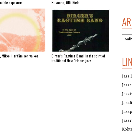
Double exposure
Hirvonen, Olli: Kielo
AR
Arkis
, Mikko: Heräämisen valkea
Birger’s Ragtime Band: In the spirit of
LI
traditional New Orleans jazz
Jazz 
Jazz
Jazzi
JazzI
Jazz
Jazzr
Kohta