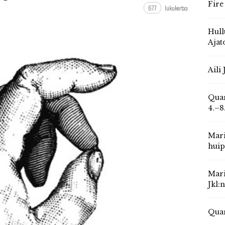
Fire
677
lukukertaa
Hull
Ajat
Aili
Quar
4.–8
Mari
huip
Mari
Jkl:
Quar