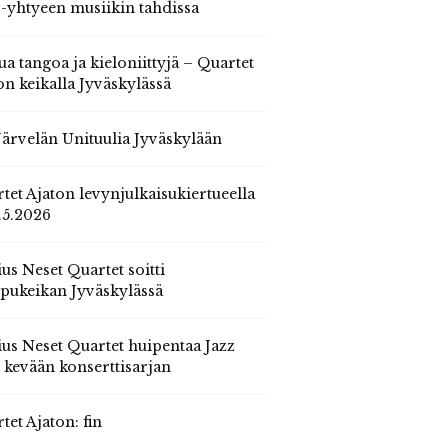
 -yhtyeen musiikin tahdissa
ua tangoa ja kieloniittyjä – Quartet
on keikalla Jyväskylässä
 Järvelän Unituulia Jyväskylään
tet Ajaton levynjulkaisukiertueella
.5.2026
us Neset Quartet soitti
pukeikan Jyväskylässä
us Neset Quartet huipentaa Jazz
n kevään konserttisarjan
tet Ajaton: fin