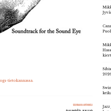
Mikk
Jyvä
Cann
Puol
Mik
Hass
kier
Sibi
202
cogs-tietokannassa.
Swin
keik
SEURAAVA ARTIKKELI
Jazz