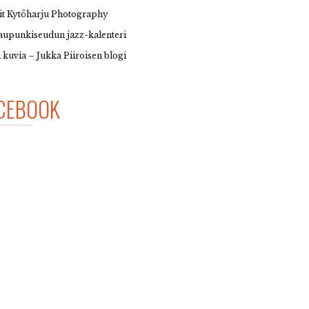
it Kytöharju Photography
upunkiseudun jazz-kalenteri
 kuvia – Jukka Piiroisen blogi
CEBOOK