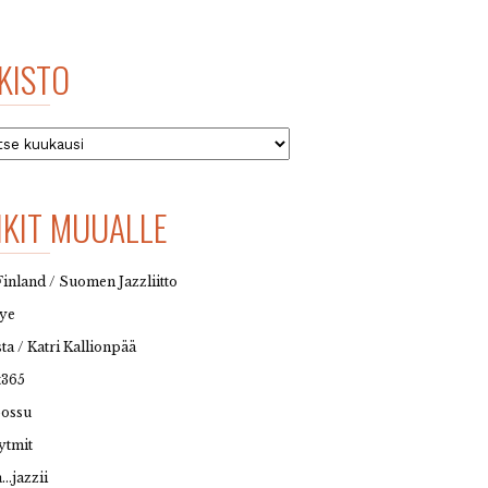
KISTO
to
NKIT MUUALLE
Finland / Suomen Jazzliitto
eye
sta / Katri Kallionpää
t365
possu
ytmit
…jazzii