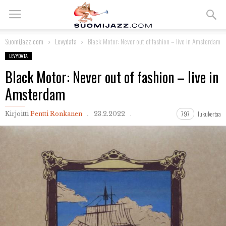
SuomiJazz.com
Levydata
Black Motor: Never out of fashion – live in Amsterdam
LEVYDATA
Black Motor: Never out of fashion – live in
Amsterdam
797
lukukertaa
Kirjoitti
Pentti Ronkanen
23.2.2022