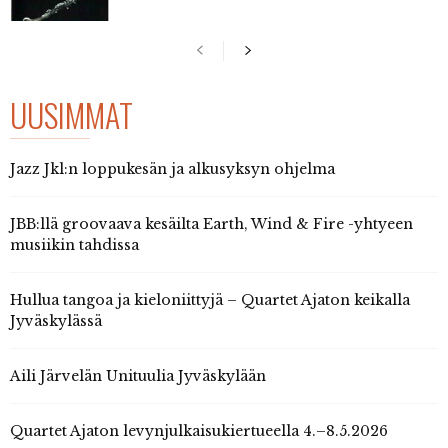
UUSIMMAT
Jazz Jkl:n loppukesän ja alkusyksyn ohjelma
JBB:llä groovaava kesäilta Earth, Wind & Fire -yhtyeen
musiikin tahdissa
Hullua tangoa ja kieloniittyjä – Quartet Ajaton keikalla
Jyväskylässä
Aili Järvelän Unituulia Jyväskylään
Quartet Ajaton levynjulkaisukiertueella 4.–8.5.2026