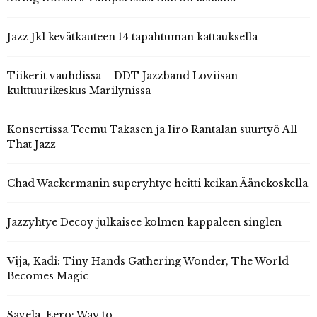
Jazz Jkl kevätkauteen 14 tapahtuman kattauksella
Tiikerit vauhdissa – DDT Jazzband Loviisan
kulttuurikeskus Marilynissa
Konsertissa Teemu Takasen ja Iiro Rantalan suurtyö All
That Jazz
Chad Wackermanin superyhtye heitti keikan Äänekoskella
Jazzyhtye Decoy julkaisee kolmen kappaleen singlen
Vija, Kadi: Tiny Hands Gathering Wonder, The World
Becomes Magic
Savela, Eero: Way to