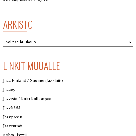
ARKISTO
Arkisto
LINKIT MUUALLE
Jazz Finland / Suomen Jazzliitto
Jazzeye
Jazzista / Katri Kallionpää
JazzIt365
Jazzpossu
Jazzrytmit
Kohta…jazzii