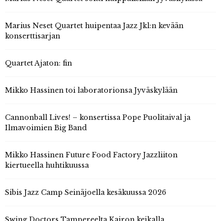
Marius Neset Quartet huipentaa Jazz Jkl:n kevään
konserttisarjan
Quartet Ajaton: fin
Mikko Hassinen toi laboratorionsa Jyväskylään
Cannonball Lives! – konsertissa Pope Puolitaival ja
Ilmavoimien Big Band
Mikko Hassinen Future Food Factory Jazzliiton
kiertueella huhtikuussa
Sibis Jazz Camp Seinäjoella kesäkuussa 2026
Swing Doctors Tampereelta Kairon keikalla