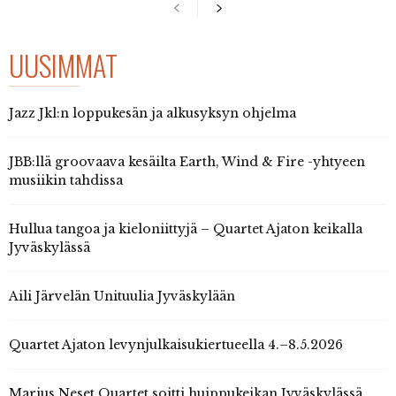
UUSIMMAT
Jazz Jkl:n loppukesän ja alkusyksyn ohjelma
JBB:llä groovaava kesäilta Earth, Wind & Fire -yhtyeen
musiikin tahdissa
Hullua tangoa ja kieloniittyjä – Quartet Ajaton keikalla
Jyväskylässä
Aili Järvelän Unituulia Jyväskylään
Quartet Ajaton levynjulkaisukiertueella 4.–8.5.2026
Marius Neset Quartet soitti huippukeikan Jyväskylässä