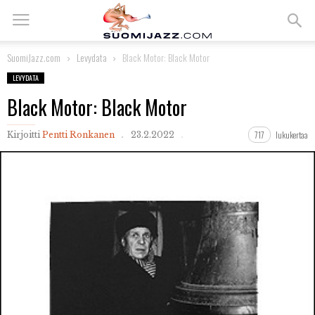
SuomiJazz.com
Levydata
Black Motor: Black Motor
LEVYDATA
Black Motor: Black Motor
717
lukukertaa
Kirjoitti
Pentti Ronkanen
23.2.2022