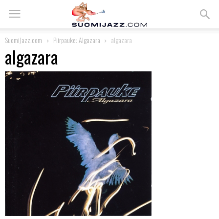
SuomiJazz.com
Piirpauke: Algazara
algazara
algazara