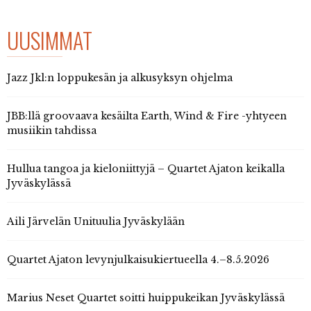
UUSIMMAT
Jazz Jkl:n loppukesän ja alkusyksyn ohjelma
JBB:llä groovaava kesäilta Earth, Wind & Fire -yhtyeen
musiikin tahdissa
Hullua tangoa ja kieloniittyjä – Quartet Ajaton keikalla
Jyväskylässä
Aili Järvelän Unituulia Jyväskylään
Quartet Ajaton levynjulkaisukiertueella 4.–8.5.2026
Marius Neset Quartet soitti huippukeikan Jyväskylässä