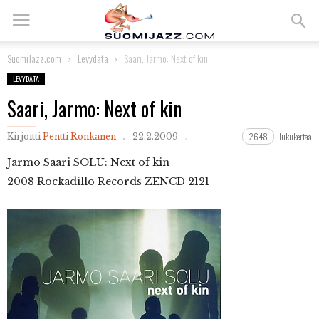
SuomiJazz.com
Levydata
Saari, Jarmo: Next of kin
LEVYDATA
Saari, Jarmo: Next of kin
2648
lukukertaa
Kirjoitti
Pentti Ronkanen
22.2.2009
Jarmo
Saari SOLU: Next of kin
2008 Rockadillo Records ZENCD 2121