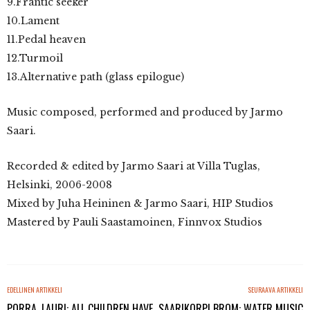
9.Frantic seeker
10.Lament
11.Pedal heaven
12.Turmoil
13.Alternative path (glass epilogue)
Music composed, performed and produced by Jarmo
Saari.
Recorded & edited by Jarmo Saari at Villa Tuglas,
Helsinki, 2006-2008
Mixed by Juha Heininen & Jarmo Saari, HIP Studios
Mastered by Pauli Saastamoinen, Finnvox Studios
EDELLINEN ARTIKKELI
SEURAAVA ARTIKKELI
PORRA, LAURI: ALL CHILDREN HAVE
SAARIKORPI BROM: WATER MUSIC