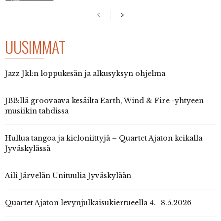
UUSIMMAT
Jazz Jkl:n loppukesän ja alkusyksyn ohjelma
JBB:llä groovaava kesäilta Earth, Wind & Fire -yhtyeen
musiikin tahdissa
Hullua tangoa ja kieloniittyjä – Quartet Ajaton keikalla
Jyväskylässä
Aili Järvelän Unituulia Jyväskylään
Quartet Ajaton levynjulkaisukiertueella 4.–8.5.2026