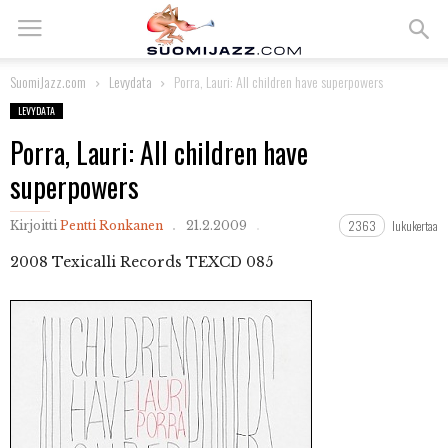
SuomiJazz.com
Levydata
Porra, Lauri: All children have superpowers
LEVYDATA
Porra, Lauri: All children have
superpowers
2363
lukukertaa
Kirjoitti
Pentti Ronkanen
21.2.2009
2008
Texicalli Records TEXCD 085