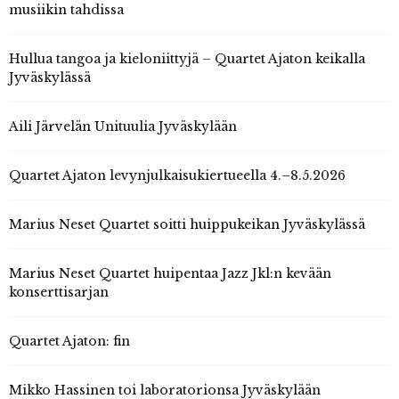
musiikin tahdissa
Hullua tangoa ja kieloniittyjä – Quartet Ajaton keikalla
Jyväskylässä
Aili Järvelän Unituulia Jyväskylään
Quartet Ajaton levynjulkaisukiertueella 4.–8.5.2026
Marius Neset Quartet soitti huippukeikan Jyväskylässä
Marius Neset Quartet huipentaa Jazz Jkl:n kevään
konserttisarjan
Quartet Ajaton: fin
Mikko Hassinen toi laboratorionsa Jyväskylään